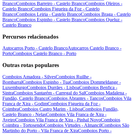
Branco
Comboios Barreiro - Castelo Branco
Comboios Oleiros -
Castelo Branco
Comboios Figueira da Foz - Castelo
Branco
Comboios Leiria - Castelo Branco
Comboios Braga - Castelo
Branco
Comboios Espinho - Castelo Branco
Comboios Queluz -
Castelo Branco
Percursos relacionados
Autocarros Porto - Castelo Branco
Autocarros Castelo Branco -
Porto
Comboios Castelo Branco - Porto
Outras rotas populares
Comboios Amadora - Silves
Comboios Ruilhe -
Bombarral
Comboios Espinho - Tua
Comboios Dommeldange -
Luxemburgo
Comboios Durrães - Lisboa
Comboios Benfica -
Sintra
Comboios Santarém - Carregal do Sal
Comboios Madalena -
Fundão, Castelo Branco
Comboios Abrantes - Tancos
Comboios Vila
Franca de Xira - Godim
Comboios Figueira da Foz -
Coimbra
Comboios Castro Marim - Lisboa
Comboios Fundão,
Castelo Branco - Nelas
Comboios Vila Franca de Xira -
Aveiro
Comboios Vila Franca de Xira - Pinhal Novo
Comboios
Coimbra - Tortosendo
Comboios Virtudes - Almancil
Comboios São
Martinho do Porto - Vila Franca de Xira
Comboios Porto -