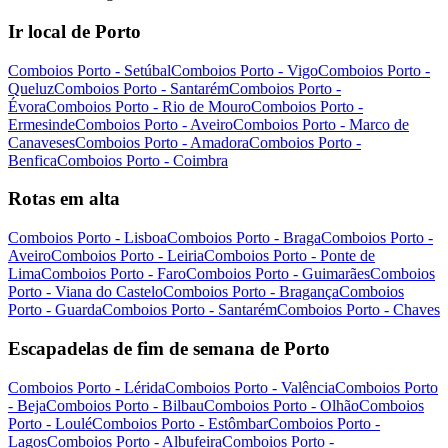
Ir local de Porto
Comboios Porto - Setúbal
Comboios Porto - Vigo
Comboios Porto -
Queluz
Comboios Porto - Santarém
Comboios Porto -
Évora
Comboios Porto - Rio de Mouro
Comboios Porto -
Ermesinde
Comboios Porto - Aveiro
Comboios Porto - Marco de
Canaveses
Comboios Porto - Amadora
Comboios Porto -
Benfica
Comboios Porto - Coimbra
Rotas em alta
Comboios Porto - Lisboa
Comboios Porto - Braga
Comboios Porto -
Aveiro
Comboios Porto - Leiria
Comboios Porto - Ponte de
Lima
Comboios Porto - Faro
Comboios Porto - Guimarães
Comboios
Porto - Viana do Castelo
Comboios Porto - Bragança
Comboios
Porto - Guarda
Comboios Porto - Santarém
Comboios Porto - Chaves
Escapadelas de fim de semana de Porto
Comboios Porto - Lérida
Comboios Porto - Valência
Comboios Porto
- Beja
Comboios Porto - Bilbau
Comboios Porto - Olhão
Comboios
Porto - Loulé
Comboios Porto - Estômbar
Comboios Porto -
Lagos
Comboios Porto - Albufeira
Comboios Porto -