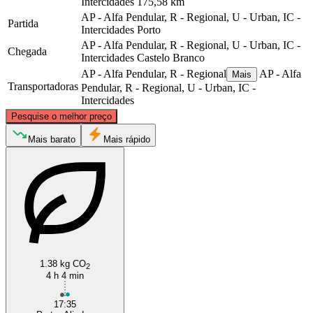
Intercidades
175,58 km
AP - Alfa Pendular, R - Regional, U - Urban, IC -
Partida
Intercidades
Porto
AP - Alfa Pendular, R - Regional, U - Urban, IC -
Chegada
Intercidades
Castelo Branco
AP - Alfa Pendular, R - Regional
AP - Alfa
Mais
Transportadoras
Pendular, R - Regional, U - Urban, IC -
Intercidades
©
CARTO
, ©
OpenStreetMap
contributors
Pesquise o melhor preço
Porto
Mais barato
Mais rápido
1.38 kg CO
2
4 h 4 min
Castelo Branco
17:35