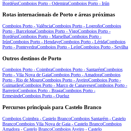
Bordéus
Comboios Porto - Odemira
Comboios Porto - Irún
Rotas internacionais de Porto e áreas próximas
Comboios Porto - Valência
Comboios Porto - Logroño
Comboios
Porto - Barcelona
Comboios Porto - Vigo
Comboios Porto -
Bordéus
Comboios Porto - Marselha
Comboios Porto -
Irún
Comboios Porto - Hendaye
Comboios Porto - Lérida
Comboios
Porto - Pontevedra
Comboios Porto - León
Comboios Porto - Sevilha
Outros destinos de Porto
Comboios Porto - Coimbra
Comboios Porto - Santarém
Comboios
Porto - Vila Nova de Gaia
Comboios Porto - Amadora
Comboios
Porto - Rio de Mouro
Comboios Porto - Aveiro
Comboios Porto -
Guimarães
Comboios Porto - Marco de Canaveses
Comboios Porto -
Barreiro
Comboios Porto - Braga
Comboios Porto -
Ermesinde
Comboios Porto - Queluz
Percursos principais para Castelo Branco
Comboios Coimbra - Castelo Branco
Comboios Santarém - Castelo
Branco
Comboios Vila Nova de Gaia - Castelo Branco
Comboios
Amadora - Castelo Branco
Comboios Aveiro - Castelo