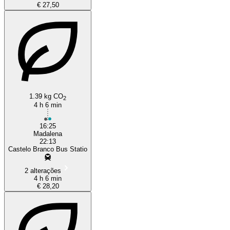
€ 27,50
1.39 kg CO
2
4 h 6 min
16:25
Madalena
22:13
Castelo Branco Bus Statio
2 alterações
4 h 6 min
€ 28,20