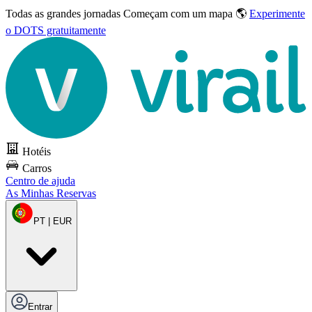
Todas as grandes jornadas
Começam com um mapa 🌎
Experimente
o DOTS gratuitamente
Hotéis
Carros
Centro de ajuda
As Minhas Reservas
PT | EUR
Entrar