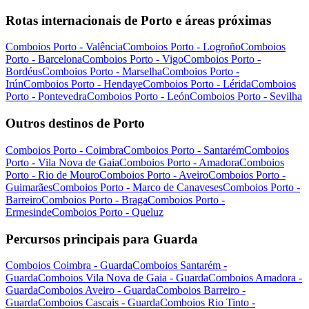
Rotas internacionais de Porto e áreas próximas
Comboios Porto - Valência
Comboios Porto - Logroño
Comboios
Porto - Barcelona
Comboios Porto - Vigo
Comboios Porto -
Bordéus
Comboios Porto - Marselha
Comboios Porto -
Irún
Comboios Porto - Hendaye
Comboios Porto - Lérida
Comboios
Porto - Pontevedra
Comboios Porto - León
Comboios Porto - Sevilha
Outros destinos de Porto
Comboios Porto - Coimbra
Comboios Porto - Santarém
Comboios
Porto - Vila Nova de Gaia
Comboios Porto - Amadora
Comboios
Porto - Rio de Mouro
Comboios Porto - Aveiro
Comboios Porto -
Guimarães
Comboios Porto - Marco de Canaveses
Comboios Porto -
Barreiro
Comboios Porto - Braga
Comboios Porto -
Ermesinde
Comboios Porto - Queluz
Percursos principais para Guarda
Comboios Coimbra - Guarda
Comboios Santarém -
Guarda
Comboios Vila Nova de Gaia - Guarda
Comboios Amadora -
Guarda
Comboios Aveiro - Guarda
Comboios Barreiro -
Guarda
Comboios Cascais - Guarda
Comboios Rio Tinto -