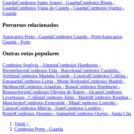
Guarda
Comboios Santo Amaro - Guarda
Comboios Braga -
Guarda
Comboios Viana do Castelo - Guarda
Comboios Queluz -
Guarda
Percursos relacionados
Autocarros Porto - Guarda
Comboios Guarda - Porto
Autocarros
Guarda - Porto
Outras rotas populares
Comboios Segóvia - Almeria
Comboios Hamburgo -
Bremerhaven
Comboios Elda - Barcelona
Comboios Caminha -
Arrifana
Comboios Marinha Grande - Louriçal
Comboios Colônia -
Estugarda
Comboios Leiria - Monte Redondo
Comboios Madrid -
Medinaceli
Comboios Amadora - Braga
Comboios Hamburgo -
Braunschweig
Comboios Oliveira do Bairro - Alcains
Comboios
Leverkusen - Colônia
Comboios Jódar - Madrid
Comboios Reading -
Manchester
Comboios Ermesinde - Maia
Comboios Logroño -
Cuenca
Comboios Múrcia - Aspe
Comboios Londres -
Bristol
Comboios Abrantes - Santarém
Comboios Ourém - Santa Cita
Virail
>
Comboios Porto - Guarda