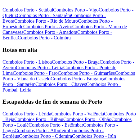
Comboios Porto - Setúbal
Comboios Porto - Vigo
Comboios Porto -
Queluz
Comboios Porto - Santarém
Comboios Porto -
Évora
Comboios Porto - Rio de Mouro
Comboios Porto -
Ermesinde
Comboios Porto - Aveiro
Comboios Porto - Marco de
Canaveses
Comboios Porto - Amadora
Comboios Porto -
Benfica
Comboios Porto - Coimbra
Rotas em alta
Comboios Porto - Lisboa
Comboios Porto - Braga
Comboios Porto -
Aveiro
Comboios Porto - Leiria
Comboios Porto - Ponte de
Lima
Comboios Porto - Faro
Comboios Porto - Guimarães
Comboios
Porto - Viana do Castelo
Comboios Porto - Bragança
Comboios
Porto - Santarém
Comboios Porto - Chaves
Comboios Porto -
Pombal, Leiria
Escapadelas de fim de semana de Porto
Comboios Porto - Lérida
Comboios Porto - Valência
Comboios Porto
- Beja
Comboios Porto - Bilbau
Comboios Porto - Olhão
Comboios
Porto - Loulé
Comboios Porto - Estômbar
Comboios Porto -
Lagos
Comboios Porto - Albufeira
Comboios Porto -
Bordéus
Comboios Porto - Odemira
Comboios Porto - Irún