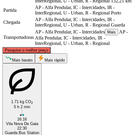
InterRegional, U - Urban, R - Regional
132,21 km
AP - Alfa Pendular, IC - Intercidades, IR -
Partida
InterRegional, U - Urban, R - Regional
Porto
AP - Alfa Pendular, IC - Intercidades, IR -
Chegada
InterRegional, U - Urban, R - Regional
Guarda
AP - Alfa Pendular, IC - Intercidades
AP -
Mais
Transportadoras
Alfa Pendular, IC - Intercidades, IR -
InterRegional, U - Urban, R - Regional
©
CARTO
, ©
OpenStreetMap
contributors
Pesquise o melhor preço
Porto
Mais barato
Mais rápido
1.71 kg CO
2
5 h 2 min
Guarda
16:16
Vila Nova De Gaia
22:30
Guarda Bus Station