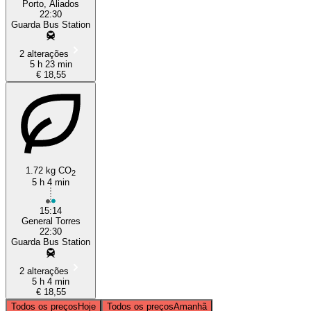
Porto, Aliados
22:30
Guarda Bus Station
2 alterações
5 h 23 min
€ 18,55
1.72 kg CO
2
5 h 4 min
15:14
General Torres
22:30
Guarda Bus Station
2 alterações
5 h 4 min
€ 18,55
Todos os preços
Hoje
Todos os preços
Amanhã