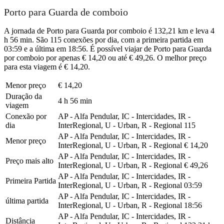
Porto para Guarda de comboio
A jornada de Porto para Guarda por comboio é 132,21 km e leva 4
h 56 min. São 115 conexões por dia, com a primeira partida em
03:59 e a última em 18:56. É possível viajar de Porto para Guarda
por comboio por apenas € 14,20 ou até € 49,26. O melhor preço
para esta viagem é € 14,20.
Menor preço
€ 14,20
Duração da
4 h 56 min
viagem
Conexão por
AP - Alfa Pendular, IC - Intercidades, IR -
dia
InterRegional, U - Urban, R - Regional
115
AP - Alfa Pendular, IC - Intercidades, IR -
Menor preço
InterRegional, U - Urban, R - Regional
€ 14,20
AP - Alfa Pendular, IC - Intercidades, IR -
Preço mais alto
InterRegional, U - Urban, R - Regional
€ 49,26
AP - Alfa Pendular, IC - Intercidades, IR -
Primeira Partida
InterRegional, U - Urban, R - Regional
03:59
AP - Alfa Pendular, IC - Intercidades, IR -
última partida
InterRegional, U - Urban, R - Regional
18:56
AP - Alfa Pendular, IC - Intercidades, IR -
Distância