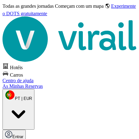
Todas as grandes jornadas
Começam com um mapa 🌎
Experimente
o DOTS gratuitamente
Hotéis
Carros
Centro de ajuda
As Minhas Reservas
PT | EUR
Entrar