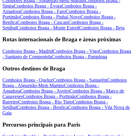
Comboios Braga - Algueirão-Mem Martins
Comboios Braga -
Sintra
Comboios Braga - Évora
Comboios Braga -
Amadora
Comboios Braga - Faro
Comboios Braga -
Portimão
Comboios Braga - Pinhal Novo
Comboios Braga -
Benfica
Comboios Braga - Cascais
Comboios Braga -
Setúbal
Comboios Braga - Monte Estoril
Comboios Braga - Beja
Rotas internacionais de Braga e áreas próximas
Comboios Braga - Madrid
Comboios Braga - Vigo
Comboios Braga
- Santiago de Compostela
Comboios Braga - Pamplona
Outros destinos de Braga
Comboios Braga - Queluz
Comboios Braga - Santarém
Comboios
Braga - Algueirão-Mem Martins
Comboios Braga -
Amadora
Comboios Braga - Aveiro
Comboios Braga - Marco de
Canaveses
Comboios Braga - Portimão
Comboios Braga -
Barreiro
Comboios Braga - Rio Tinto
Comboios Braga -
Setúbal
Comboios Braga - Benfica
Comboios Braga - Vila Nova de
Gaia
Percursos principais para Paris