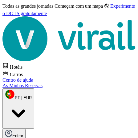
Todas as grandes jornadas
Começam com um mapa 🌎
Experimente
o DOTS gratuitamente
Hotéis
Carros
Centro de ajuda
As Minhas Reservas
PT | EUR
Entrar