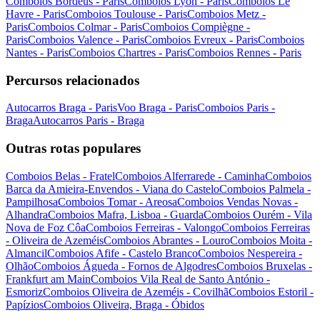
Comboios Bordéus - Paris
Comboios Lyon - Paris
Comboios Le
Havre - Paris
Comboios Toulouse - Paris
Comboios Metz -
Paris
Comboios Colmar - Paris
Comboios Compiègne -
Paris
Comboios Valence - Paris
Comboios Evreux - Paris
Comboios
Nantes - Paris
Comboios Chartres - Paris
Comboios Rennes - Paris
Percursos relacionados
Autocarros Braga - Paris
Voo Braga - Paris
Comboios Paris -
Braga
Autocarros Paris - Braga
Outras rotas populares
Comboios Belas - Fratel
Comboios Alferrarede - Caminha
Comboios
Barca da Amieira-Envendos - Viana do Castelo
Comboios Palmela -
Pampilhosa
Comboios Tomar - Areosa
Comboios Vendas Novas -
Alhandra
Comboios Mafra, Lisboa - Guarda
Comboios Ourém - Vila
Nova de Foz Côa
Comboios Ferreiras - Valongo
Comboios Ferreiras
- Oliveira de Azeméis
Comboios Abrantes - Louro
Comboios Moita -
Almancil
Comboios Afife - Castelo Branco
Comboios Nespereira -
Olhão
Comboios Águeda - Fornos de Algodres
Comboios Bruxelas -
Frankfurt am Main
Comboios Vila Real de Santo António -
Esmoriz
Comboios Oliveira de Azeméis - Covilhã
Comboios Estoril -
Papízios
Comboios Oliveira, Braga - Óbidos