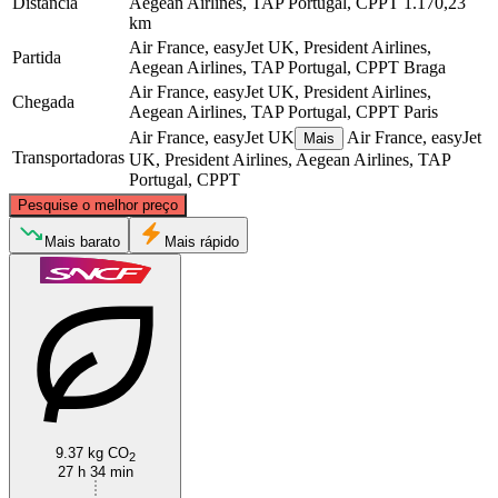
Distância
Aegean Airlines, TAP Portugal, CPPT
1.170,23
km
Air France, easyJet UK, President Airlines,
Partida
Aegean Airlines, TAP Portugal, CPPT
Braga
Air France, easyJet UK, President Airlines,
Chegada
Aegean Airlines, TAP Portugal, CPPT
Paris
Air France, easyJet UK
Air France, easyJet
Mais
Transportadoras
UK, President Airlines, Aegean Airlines, TAP
Portugal, CPPT
©
CARTO
, ©
OpenStreetMap
contributors
Pesquise o melhor preço
Paris
Mais barato
Mais rápido
9.37 kg CO
Braga
2
27 h 34 min