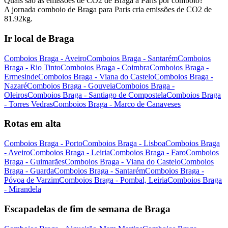
Quais são as emissões de CO2 de Braga a Paris por comboio?
A jornada comboio de Braga para Paris cria emissões de CO2 de
81.92kg.
Ir local de Braga
Comboios Braga - Aveiro
Comboios Braga - Santarém
Comboios
Braga - Rio Tinto
Comboios Braga - Coimbra
Comboios Braga -
Ermesinde
Comboios Braga - Viana do Castelo
Comboios Braga -
Nazaré
Comboios Braga - Gouveia
Comboios Braga -
Oleiros
Comboios Braga - Santiago de Compostela
Comboios Braga
- Torres Vedras
Comboios Braga - Marco de Canaveses
Rotas em alta
Comboios Braga - Porto
Comboios Braga - Lisboa
Comboios Braga
- Aveiro
Comboios Braga - Leiria
Comboios Braga - Faro
Comboios
Braga - Guimarães
Comboios Braga - Viana do Castelo
Comboios
Braga - Guarda
Comboios Braga - Santarém
Comboios Braga -
Póvoa de Varzim
Comboios Braga - Pombal, Leiria
Comboios Braga
- Mirandela
Escapadelas de fim de semana de Braga