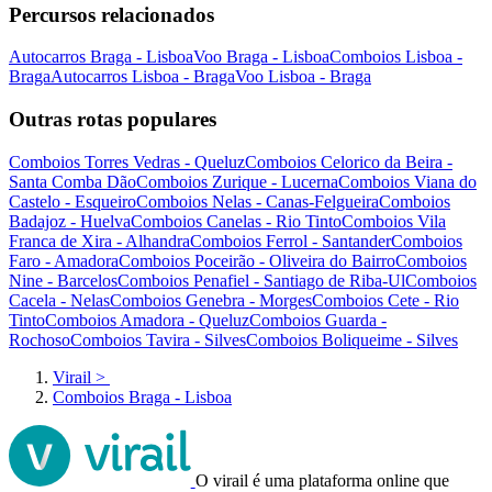
Percursos relacionados
Autocarros Braga - Lisboa
Voo Braga - Lisboa
Comboios Lisboa -
Braga
Autocarros Lisboa - Braga
Voo Lisboa - Braga
Outras rotas populares
Comboios Torres Vedras - Queluz
Comboios Celorico da Beira -
Santa Comba Dão
Comboios Zurique - Lucerna
Comboios Viana do
Castelo - Esqueiro
Comboios Nelas - Canas-Felgueira
Comboios
Badajoz - Huelva
Comboios Canelas - Rio Tinto
Comboios Vila
Franca de Xira - Alhandra
Comboios Ferrol - Santander
Comboios
Faro - Amadora
Comboios Poceirão - Oliveira do Bairro
Comboios
Nine - Barcelos
Comboios Penafiel - Santiago de Riba-Ul
Comboios
Cacela - Nelas
Comboios Genebra - Morges
Comboios Cete - Rio
Tinto
Comboios Amadora - Queluz
Comboios Guarda -
Rochoso
Comboios Tavira - Silves
Comboios Boliqueime - Silves
Virail
>
Comboios Braga - Lisboa
O virail é uma plataforma online que