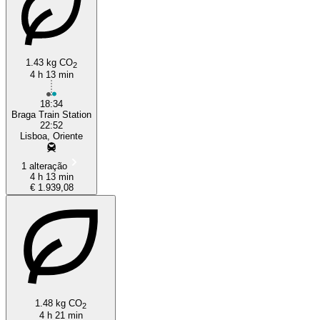
1.43 kg CO
2
4 h 13 min
18:34
Braga Train Station
22:52
Lisboa, Oriente
1 alteração
4 h 13 min
€ 1.939,08
1.48 kg CO
2
4 h 21 min