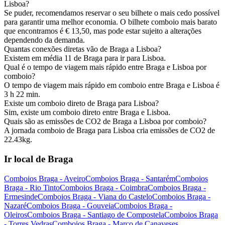
Lisboa?
Se puder, recomendamos reservar o seu bilhete o mais cedo possível
para garantir uma melhor economia. O bilhete comboio mais barato
que encontramos é € 13,50, mas pode estar sujeito a alterações
dependendo da demanda.
Quantas conexões diretas vão de Braga a Lisboa?
Existem em média 11 de Braga para ir para Lisboa.
Qual é o tempo de viagem mais rápido entre Braga e Lisboa por
comboio?
O tempo de viagem mais rápido em comboio entre Braga e Lisboa é
3 h 22 min.
Existe um comboio direto de Braga para Lisboa?
Sim, existe um comboio direto entre Braga e Lisboa.
Quais são as emissões de CO2 de Braga a Lisboa por comboio?
A jornada comboio de Braga para Lisboa cria emissões de CO2 de
22.43kg.
Ir local de Braga
Comboios Braga - Aveiro
Comboios Braga - Santarém
Comboios
Braga - Rio Tinto
Comboios Braga - Coimbra
Comboios Braga -
Ermesinde
Comboios Braga - Viana do Castelo
Comboios Braga -
Nazaré
Comboios Braga - Gouveia
Comboios Braga -
Oleiros
Comboios Braga - Santiago de Compostela
Comboios Braga
- Torres Vedras
Comboios Braga - Marco de Canaveses