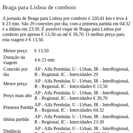
Braga para Lisboa de comboio
A jornada de Braga para Lisboa por comboio é 320,41 km e leva 4
h 23 min. São 29 conexões por dia, com a primeira partida em 04:32
e a última em 23:30. É possível viajar de Braga para Lisboa por
comboio por apenas € 13,50 ou até € 39,70. O melhor preço para
esta viagem é € 13,50.
Menor preço
€ 13,50
Duração da
4 h 23 min
viagem
Conexão por
AP - Alfa Pendular, U - Urban, IR - InterRegional,
dia
R - Regional, IC - Intercidades
29
AP - Alfa Pendular, U - Urban, IR - InterRegional,
Menor preço
R - Regional, IC - Intercidades
€ 13,50
AP - Alfa Pendular, U - Urban, IR - InterRegional,
Preço mais alto
R - Regional, IC - Intercidades
€ 39,70
AP - Alfa Pendular, U - Urban, IR - InterRegional,
Primeira Partida
R - Regional, IC - Intercidades
04:32
AP - Alfa Pendular, U - Urban, IR - InterRegional,
última partida
R - Regional, IC - Intercidades
23:30
AP - Alfa Pendular, U - Urban, IR - InterRegional,
Distância