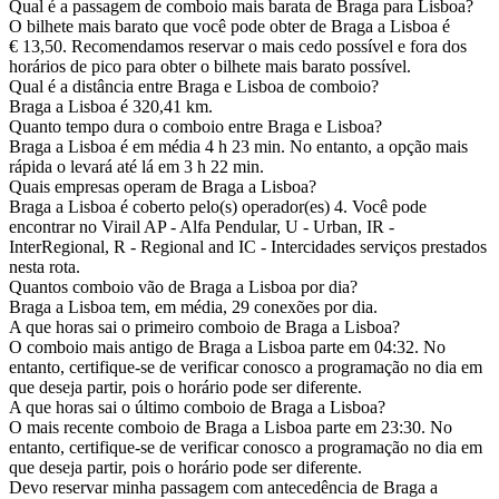
Qual é a passagem de comboio mais barata de Braga para Lisboa?
O bilhete mais barato que você pode obter de Braga a Lisboa é
€ 13,50. Recomendamos reservar o mais cedo possível e fora dos
horários de pico para obter o bilhete mais barato possível.
Qual é a distância entre Braga e Lisboa de comboio?
Braga a Lisboa é 320,41 km.
Quanto tempo dura o comboio entre Braga e Lisboa?
Braga a Lisboa é em média 4 h 23 min. No entanto, a opção mais
rápida o levará até lá em 3 h 22 min.
Quais empresas operam de Braga a Lisboa?
Braga a Lisboa é coberto pelo(s) operador(es) 4. Você pode
encontrar no Virail AP - Alfa Pendular, U - Urban, IR -
InterRegional, R - Regional and IC - Intercidades serviços prestados
nesta rota.
Quantos comboio vão de Braga a Lisboa por dia?
Braga a Lisboa tem, em média, 29 conexões por dia.
A que horas sai o primeiro comboio de Braga a Lisboa?
O comboio mais antigo de Braga a Lisboa parte em 04:32. No
entanto, certifique-se de verificar conosco a programação no dia em
que deseja partir, pois o horário pode ser diferente.
A que horas sai o último comboio de Braga a Lisboa?
O mais recente comboio de Braga a Lisboa parte em 23:30. No
entanto, certifique-se de verificar conosco a programação no dia em
que deseja partir, pois o horário pode ser diferente.
Devo reservar minha passagem com antecedência de Braga a