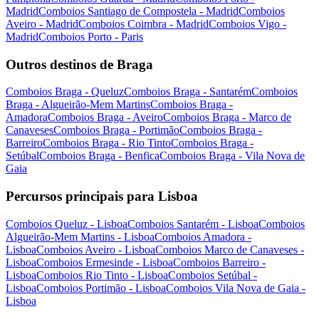
Madrid
Comboios Santiago de Compostela - Madrid
Comboios
Aveiro - Madrid
Comboios Coimbra - Madrid
Comboios Vigo -
Madrid
Comboios Porto - Paris
Outros destinos de Braga
Comboios Braga - Queluz
Comboios Braga - Santarém
Comboios
Braga - Algueirão-Mem Martins
Comboios Braga -
Amadora
Comboios Braga - Aveiro
Comboios Braga - Marco de
Canaveses
Comboios Braga - Portimão
Comboios Braga -
Barreiro
Comboios Braga - Rio Tinto
Comboios Braga -
Setúbal
Comboios Braga - Benfica
Comboios Braga - Vila Nova de
Gaia
Percursos principais para Lisboa
Comboios Queluz - Lisboa
Comboios Santarém - Lisboa
Comboios
Algueirão-Mem Martins - Lisboa
Comboios Amadora -
Lisboa
Comboios Aveiro - Lisboa
Comboios Marco de Canaveses -
Lisboa
Comboios Ermesinde - Lisboa
Comboios Barreiro -
Lisboa
Comboios Rio Tinto - Lisboa
Comboios Setúbal -
Lisboa
Comboios Portimão - Lisboa
Comboios Vila Nova de Gaia -
Lisboa