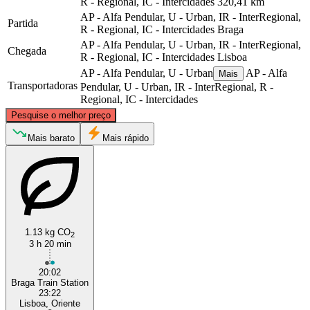
R - Regional, IC - Intercidades
320,41 km
AP - Alfa Pendular, U - Urban, IR - InterRegional,
Partida
R - Regional, IC - Intercidades
Braga
AP - Alfa Pendular, U - Urban, IR - InterRegional,
Chegada
R - Regional, IC - Intercidades
Lisboa
AP - Alfa Pendular, U - Urban
AP - Alfa
Mais
Transportadoras
Pendular, U - Urban, IR - InterRegional, R -
Regional, IC - Intercidades
©
CARTO
, ©
OpenStreetMap
contributors
Pesquise o melhor preço
Braga
Mais barato
Mais rápido
1.13 kg CO
2
3 h 20 min
20:02
Lisbon
Braga Train Station
23:22
Lisboa, Oriente