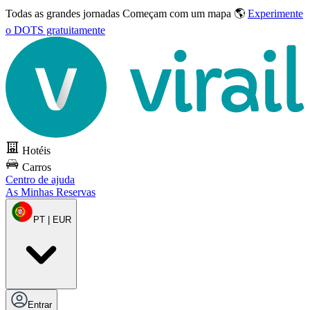
Todas as grandes jornadas
Começam com um mapa 🌎
Experimente
o DOTS gratuitamente
Hotéis
Carros
Centro de ajuda
As Minhas Reservas
PT | EUR
Entrar