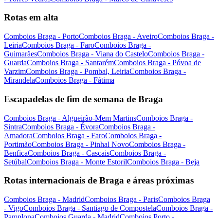
Rotas em alta
Comboios Braga - Porto
Comboios Braga - Aveiro
Comboios Braga -
Leiria
Comboios Braga - Faro
Comboios Braga -
Guimarães
Comboios Braga - Viana do Castelo
Comboios Braga -
Guarda
Comboios Braga - Santarém
Comboios Braga - Póvoa de
Varzim
Comboios Braga - Pombal, Leiria
Comboios Braga -
Mirandela
Comboios Braga - Fátima
Escapadelas de fim de semana de Braga
Comboios Braga - Algueirão-Mem Martins
Comboios Braga -
Sintra
Comboios Braga - Évora
Comboios Braga -
Amadora
Comboios Braga - Faro
Comboios Braga -
Portimão
Comboios Braga - Pinhal Novo
Comboios Braga -
Benfica
Comboios Braga - Cascais
Comboios Braga -
Setúbal
Comboios Braga - Monte Estoril
Comboios Braga - Beja
Rotas internacionais de Braga e áreas próximas
Comboios Braga - Madrid
Comboios Braga - Paris
Comboios Braga
- Vigo
Comboios Braga - Santiago de Compostela
Comboios Braga -
Pamplona
Comboios Guarda - Madrid
Comboios Porto -