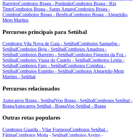
Barreiro
Comboios Braga - Portimão
Comboios Braga - Rio
Tinto
Comboios Braga - Santo Amaro
Comboios Braga -
Coimbra
Comboios Braga - Benfica
Comboios Braga - Algueirão-
Mem Martins
Percursos principais para Setúbal
Comboios Vila Nova de Gaia - Setúbal
Comboios Santarém -
Setúbal
Comboios Beja - Setúbal
Comboios Amadora -
Setúbal
Comboios Barreiro - Setúbal
Comboios Figueira da Foz -
Setúbal
Comboios Viana do Castelo - Setúbal
Comboios Leiria -
Setúbal
Comboios Faro - Setúbal
Comboios Coimbra -
Setúbal
Comboios Espinho - Setúbal
Comboios Algueirão-Mem
Martins - Setúbal
Percursos relacionados
Autocarros Braga - Setúbal
Voo Braga - Setúbal
Comboios Setúbal -
Braga
Autocarros Setúbal - Braga
Voo Setúbal - Braga
Outras rotas populares
Comboios Guarda - Vilar Formoso
Comboios Setúbal -
Fátima
Comboios Moita - Setúbal
Comboios Aveiro -