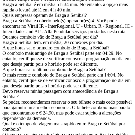
Braga a Setúbal é em média 5 h 34 min. No entanto, a opção mais
rápida o levará até lá em 4 h 40 min.
Quais empresas operam de Braga a Setúbal?
Braga a Setúbal é coberto pelo(s) operador(es) 4. Você pode
encontrar no Virail IR - InterRegional, U - Urban, R - Regional, IC -
Intercidades and AP - Alfa Pendular serviços prestados nesta rota.
Quantos comboio vão de Braga a Setúbal por dia?
Braga a Setúbal tem, em média, 20 conexões por dia.
A que horas sai o primeiro comboio de Braga a Setúbal?
O comboio mais antigo de Braga a Setúbal parte em 04:29. No
entanto, certifique-se de verificar conosco a programação no dia em
que deseja partir, pois o horário pode ser diferente.
A que horas sai o último comboio de Braga a Setúbal?
O mais recente comboio de Braga a Setúbal parte em 14:04. No
entanto, certifique-se de verificar conosco a programação no dia em
que deseja partir, pois o horário pode ser diferente.
Devo reservar minha passagem com antecedência de Braga a
Setúbal?
Se puder, recomendamos reservar o seu bilhete o mais cedo possível
para garantir uma melhor economia. O bilhete comboio mais barato
que encontramos é € 24,90, mas pode estar sujeito a alterações
dependendo da demanda.
Qual é o tempo de viagem mais rápido entre Braga e Setúbal por
comboio?
O tempo de viagem mais rápido em comboio entre Braga e Setúbal