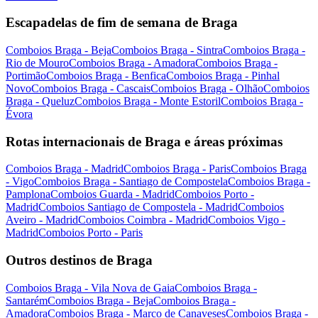
Escapadelas de fim de semana de Braga
Comboios Braga - Beja
Comboios Braga - Sintra
Comboios Braga -
Rio de Mouro
Comboios Braga - Amadora
Comboios Braga -
Portimão
Comboios Braga - Benfica
Comboios Braga - Pinhal
Novo
Comboios Braga - Cascais
Comboios Braga - Olhão
Comboios
Braga - Queluz
Comboios Braga - Monte Estoril
Comboios Braga -
Évora
Rotas internacionais de Braga e áreas próximas
Comboios Braga - Madrid
Comboios Braga - Paris
Comboios Braga
- Vigo
Comboios Braga - Santiago de Compostela
Comboios Braga -
Pamplona
Comboios Guarda - Madrid
Comboios Porto -
Madrid
Comboios Santiago de Compostela - Madrid
Comboios
Aveiro - Madrid
Comboios Coimbra - Madrid
Comboios Vigo -
Madrid
Comboios Porto - Paris
Outros destinos de Braga
Comboios Braga - Vila Nova de Gaia
Comboios Braga -
Santarém
Comboios Braga - Beja
Comboios Braga -
Amadora
Comboios Braga - Marco de Canaveses
Comboios Braga -