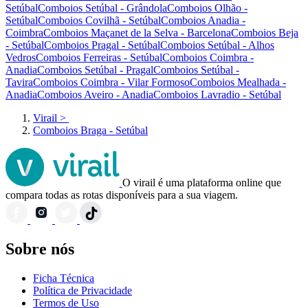
Setúbal
Comboios Setúbal - Grândola
Comboios Olhão -
Setúbal
Comboios Covilhã - Setúbal
Comboios Anadia -
Coimbra
Comboios Maçanet de la Selva - Barcelona
Comboios Beja
- Setúbal
Comboios Pragal - Setúbal
Comboios Setúbal - Alhos
Vedros
Comboios Ferreiras - Setúbal
Comboios Coimbra -
Anadia
Comboios Setúbal - Pragal
Comboios Setúbal -
Tavira
Comboios Coimbra - Vilar Formoso
Comboios Mealhada -
Anadia
Comboios Aveiro - Anadia
Comboios Lavradio - Setúbal
Virail
>
Comboios Braga - Setúbal
O virail é uma plataforma online que
compara todas as rotas disponíveis para a sua viagem.
Sobre nós
Ficha Técnica
Política de Privacidade
Termos de Uso