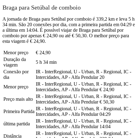
Braga para Setúbal de comboio
A jornada de Braga para Setúbal por comboio é 339,2 km e leva 5 h
34 min. São 20 conexões por dia, com a primeira partida em 04:29 e
a última em 14:04. É possível viajar de Braga para Setúbal por
comboio por apenas € 24,90 ou até € 50,30. O melhor preço para
esta viagem é € 24,90.
Menor preço
€ 24,90
Duração da
5 h 34 min
viagem
Conexão por
IR - InterRegional, U - Urban, R - Regional, IC -
dia
Intercidades, AP - Alfa Pendular
20
IR - InterRegional, U - Urban, R - Regional, IC -
Menor preço
Intercidades, AP - Alfa Pendular
€ 24,90
IR - InterRegional, U - Urban, R - Regional, IC -
Preço mais alto
Intercidades, AP - Alfa Pendular
€ 50,30
IR - InterRegional, U - Urban, R - Regional, IC -
Primeira Partida
Intercidades, AP - Alfa Pendular
04:29
IR - InterRegional, U - Urban, R - Regional, IC -
última partida
Intercidades, AP - Alfa Pendular
14:04
IR - InterRegional, U - Urban, R - Regional, IC -
Distância