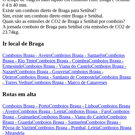
é 4 h 40 min.
Existe um comboio direto de Braga para Setúbal?
Sim, existe um comboio direto entre Braga e Setúbal.
Quais são as emissões de CO2 de Braga a Setúbal por comboio?
A jornada comboio de Braga para Setúbal cria emissões de CO2 de
23.74kg.
Ir local de Braga
Comboios Braga - Aveiro
Comboios Braga - Santarém
Comboios
Braga - Rio Tinto
Comboios Braga - Coimbra
Comboios Braga -
Ermesinde
Comboios Braga - Viana do Castelo
Comboios Braga -
Nazaré
Comboios Braga - Gouveia
Comboios Braga -
Oleiros
Comboios Braga - Santiago de Compostela
Comboios Braga
- Torres Vedras
Comboios Braga - Marco de Canaveses
Rotas em alta
Comboios Braga - Porto
Comboios Braga - Lisboa
Comboios Braga
- Aveiro
Comboios Braga - Leiria
Comboios Braga - Faro
Comboios
Braga - Guimarães
Comboios Braga - Viana do Castelo
Comboios
Braga - Guarda
Comboios Braga - Santarém
Comboios Braga -
Póvoa de Varzim
Comboios Braga - Pombal, Leiria
Comboios Braga
- Mirandela