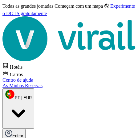
Todas as grandes jornadas
Começam com um mapa 🌎
Experimente
o DOTS gratuitamente
Hotéis
Carros
Centro de ajuda
As Minhas Reservas
PT | EUR
Entrar