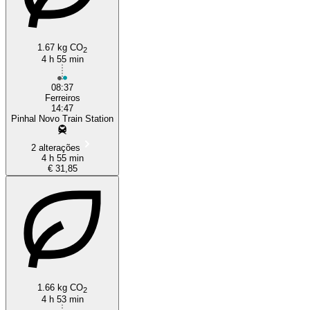
1.67 kg CO
2
4 h 55 min
08:37
Ferreiros
14:47
Pinhal Novo Train Station
2 alterações
4 h 55 min
€ 31,85
1.66 kg CO
2
4 h 53 min