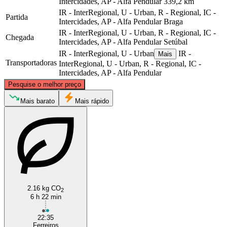
Intercidades, AP - Alfa Pendular
339,2 km
IR - InterRegional, U - Urban, R - Regional, IC -
Partida
Intercidades, AP - Alfa Pendular
Braga
IR - InterRegional, U - Urban, R - Regional, IC -
Chegada
Intercidades, AP - Alfa Pendular
Setúbal
IR - InterRegional, U - Urban
IR -
Mais
Transportadoras
InterRegional, U - Urban, R - Regional, IC -
Intercidades, AP - Alfa Pendular
©
CARTO
, ©
OpenStreetMap
contributors
Pesquise o melhor preço
Braga
Mais barato
Mais rápido
2.16 kg CO
2
6 h 22 min
Setúbal
22:35
Ferreiros