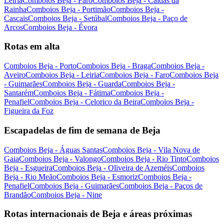
Leiria
Comboios Beja - Faro
Comboios Beja - Caldas da
Rainha
Comboios Beja - Portimão
Comboios Beja -
Cascais
Comboios Beja - Setúbal
Comboios Beja - Paço de
Arcos
Comboios Beja - Évora
Rotas em alta
Comboios Beja - Porto
Comboios Beja - Braga
Comboios Beja -
Aveiro
Comboios Beja - Leiria
Comboios Beja - Faro
Comboios Beja
- Guimarães
Comboios Beja - Guarda
Comboios Beja -
Santarém
Comboios Beja - Fátima
Comboios Beja -
Penafiel
Comboios Beja - Celorico da Beira
Comboios Beja -
Figueira da Foz
Escapadelas de fim de semana de Beja
Comboios Beja - Águas Santas
Comboios Beja - Vila Nova de
Gaia
Comboios Beja - Valongo
Comboios Beja - Rio Tinto
Comboios
Beja - Esgueira
Comboios Beja - Oliveira de Azeméis
Comboios
Beja - Rio Meão
Comboios Beja - Esmoriz
Comboios Beja -
Penafiel
Comboios Beja - Guimarães
Comboios Beja - Paços de
Brandão
Comboios Beja - Nine
Rotas internacionais de Beja e áreas próximas