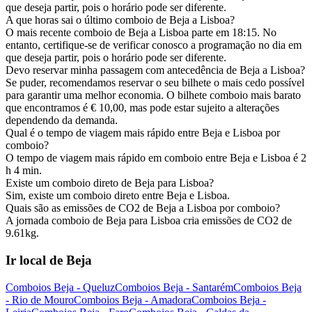
que deseja partir, pois o horário pode ser diferente.
A que horas sai o último comboio de Beja a Lisboa?
O mais recente comboio de Beja a Lisboa parte em 18:15. No
entanto, certifique-se de verificar conosco a programação no dia em
que deseja partir, pois o horário pode ser diferente.
Devo reservar minha passagem com antecedência de Beja a Lisboa?
Se puder, recomendamos reservar o seu bilhete o mais cedo possível
para garantir uma melhor economia. O bilhete comboio mais barato
que encontramos é € 10,00, mas pode estar sujeito a alterações
dependendo da demanda.
Qual é o tempo de viagem mais rápido entre Beja e Lisboa por
comboio?
O tempo de viagem mais rápido em comboio entre Beja e Lisboa é 2
h 4 min.
Existe um comboio direto de Beja para Lisboa?
Sim, existe um comboio direto entre Beja e Lisboa.
Quais são as emissões de CO2 de Beja a Lisboa por comboio?
A jornada comboio de Beja para Lisboa cria emissões de CO2 de
9.61kg.
Ir local de Beja
Comboios Beja - Queluz
Comboios Beja - Santarém
Comboios Beja
- Rio de Mouro
Comboios Beja - Amadora
Comboios Beja -