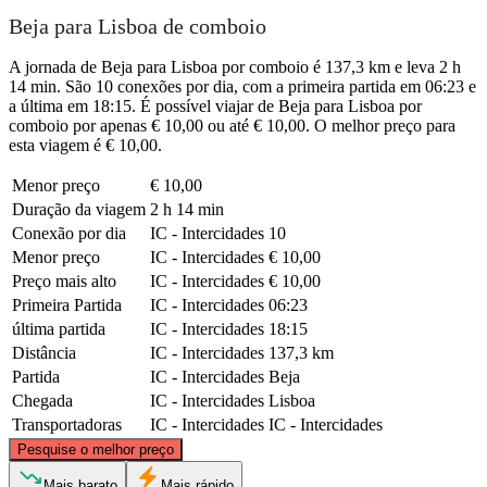
Beja para Lisboa de comboio
A jornada de Beja para Lisboa por comboio é 137,3 km e leva 2 h
14 min. São 10 conexões por dia, com a primeira partida em 06:23 e
a última em 18:15. É possível viajar de Beja para Lisboa por
comboio por apenas € 10,00 ou até € 10,00. O melhor preço para
esta viagem é € 10,00.
Menor preço
€ 10,00
Duração da viagem
2 h 14 min
Conexão por dia
IC - Intercidades
10
Menor preço
IC - Intercidades
€ 10,00
Preço mais alto
IC - Intercidades
€ 10,00
Primeira Partida
IC - Intercidades
06:23
última partida
IC - Intercidades
18:15
Distância
IC - Intercidades
137,3 km
Partida
IC - Intercidades
Beja
Chegada
IC - Intercidades
Lisboa
Transportadoras
IC - Intercidades
IC - Intercidades
©
CARTO
, ©
OpenStreetMap
contributors
Pesquise o melhor preço
Lisbon
Mais barato
Mais rápido