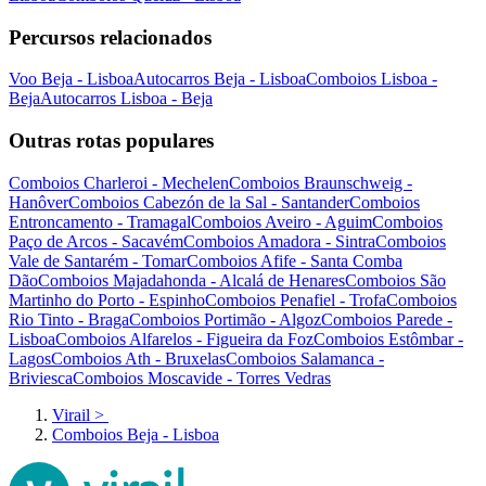
Percursos relacionados
Voo Beja - Lisboa
Autocarros Beja - Lisboa
Comboios Lisboa -
Beja
Autocarros Lisboa - Beja
Outras rotas populares
Comboios Charleroi - Mechelen
Comboios Braunschweig -
Hanôver
Comboios Cabezón de la Sal - Santander
Comboios
Entroncamento - Tramagal
Comboios Aveiro - Aguim
Comboios
Paço de Arcos - Sacavém
Comboios Amadora - Sintra
Comboios
Vale de Santarém - Tomar
Comboios Afife - Santa Comba
Dão
Comboios Majadahonda - Alcalá de Henares
Comboios São
Martinho do Porto - Espinho
Comboios Penafiel - Trofa
Comboios
Rio Tinto - Braga
Comboios Portimão - Algoz
Comboios Parede -
Lisboa
Comboios Alfarelos - Figueira da Foz
Comboios Estômbar -
Lagos
Comboios Ath - Bruxelas
Comboios Salamanca -
Briviesca
Comboios Moscavide - Torres Vedras
Virail
>
Comboios Beja - Lisboa