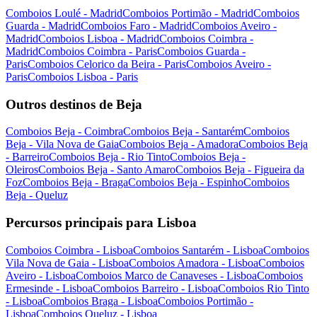
Comboios Loulé - Madrid
Comboios Portimão - Madrid
Comboios
Guarda - Madrid
Comboios Faro - Madrid
Comboios Aveiro -
Madrid
Comboios Lisboa - Madrid
Comboios Coimbra -
Madrid
Comboios Coimbra - Paris
Comboios Guarda -
Paris
Comboios Celorico da Beira - Paris
Comboios Aveiro -
Paris
Comboios Lisboa - Paris
Outros destinos de Beja
Comboios Beja - Coimbra
Comboios Beja - Santarém
Comboios
Beja - Vila Nova de Gaia
Comboios Beja - Amadora
Comboios Beja
- Barreiro
Comboios Beja - Rio Tinto
Comboios Beja -
Oleiros
Comboios Beja - Santo Amaro
Comboios Beja - Figueira da
Foz
Comboios Beja - Braga
Comboios Beja - Espinho
Comboios
Beja - Queluz
Percursos principais para Lisboa
Comboios Coimbra - Lisboa
Comboios Santarém - Lisboa
Comboios
Vila Nova de Gaia - Lisboa
Comboios Amadora - Lisboa
Comboios
Aveiro - Lisboa
Comboios Marco de Canaveses - Lisboa
Comboios
Ermesinde - Lisboa
Comboios Barreiro - Lisboa
Comboios Rio Tinto
- Lisboa
Comboios Braga - Lisboa
Comboios Portimão -
Lisboa
Comboios Queluz - Lisboa