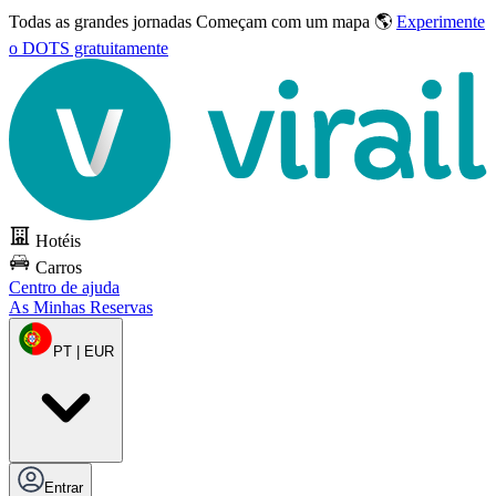
Todas as grandes jornadas
Começam com um mapa 🌎
Experimente
o DOTS gratuitamente
Hotéis
Carros
Centro de ajuda
As Minhas Reservas
PT | EUR
Entrar