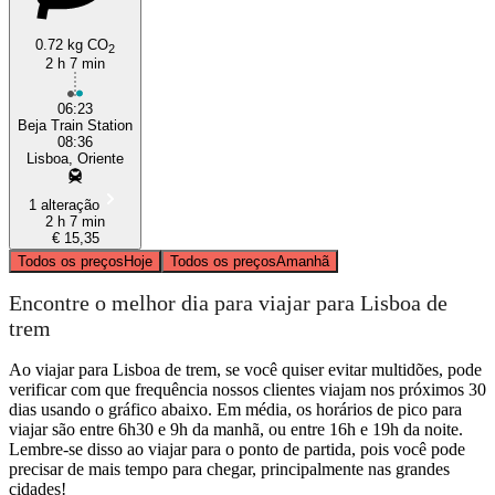
0.72 kg CO
2
2 h 7 min
06:23
Beja Train Station
08:36
Lisboa, Oriente
1 alteração
2 h 7 min
€ 15,35
Todos os preços
Hoje
Todos os preços
Amanhã
Encontre o melhor dia para viajar para Lisboa de
trem
Ao viajar para Lisboa de trem, se você quiser evitar multidões, pode
verificar com que frequência nossos clientes viajam nos próximos 30
dias usando o gráfico abaixo. Em média, os horários de pico para
viajar são entre 6h30 e 9h da manhã, ou entre 16h e 19h da noite.
Lembre-se disso ao viajar para o ponto de partida, pois você pode
precisar de mais tempo para chegar, principalmente nas grandes
cidades!