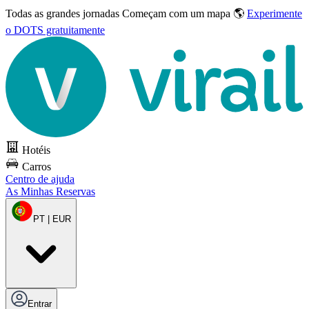
Todas as grandes jornadas
Começam com um mapa 🌎
Experimente
o DOTS gratuitamente
Hotéis
Carros
Centro de ajuda
As Minhas Reservas
PT | EUR
Entrar