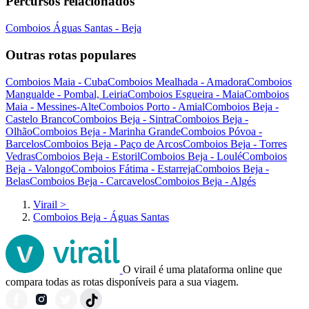
Percursos relacionados
Comboios Águas Santas - Beja
Outras rotas populares
Comboios Maia - Cuba
Comboios Mealhada - Amadora
Comboios
Mangualde - Pombal, Leiria
Comboios Esgueira - Maia
Comboios
Maia - Messines-Alte
Comboios Porto - Amial
Comboios Beja -
Castelo Branco
Comboios Beja - Sintra
Comboios Beja -
Olhão
Comboios Beja - Marinha Grande
Comboios Póvoa -
Barcelos
Comboios Beja - Paço de Arcos
Comboios Beja - Torres
Vedras
Comboios Beja - Estoril
Comboios Beja - Loulé
Comboios
Beja - Valongo
Comboios Fátima - Estarreja
Comboios Beja -
Belas
Comboios Beja - Carcavelos
Comboios Beja - Algés
Virail
>
Comboios Beja - Águas Santas
O virail é uma plataforma online que
compara todas as rotas disponíveis para a sua viagem.