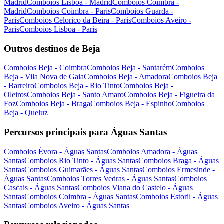
Madrid
Comboios Lisboa - Madrid
Comboios Coimbra -
Madrid
Comboios Coimbra - Paris
Comboios Guarda -
Paris
Comboios Celorico da Beira - Paris
Comboios Aveiro -
Paris
Comboios Lisboa - Paris
Outros destinos de Beja
Comboios Beja - Coimbra
Comboios Beja - Santarém
Comboios
Beja - Vila Nova de Gaia
Comboios Beja - Amadora
Comboios Beja
- Barreiro
Comboios Beja - Rio Tinto
Comboios Beja -
Oleiros
Comboios Beja - Santo Amaro
Comboios Beja - Figueira da
Foz
Comboios Beja - Braga
Comboios Beja - Espinho
Comboios
Beja - Queluz
Percursos principais para Águas Santas
Comboios Évora - Águas Santas
Comboios Amadora - Águas
Santas
Comboios Rio Tinto - Águas Santas
Comboios Braga - Águas
Santas
Comboios Guimarães - Águas Santas
Comboios Ermesinde -
Águas Santas
Comboios Torres Vedras - Águas Santas
Comboios
Cascais - Águas Santas
Comboios Viana do Castelo - Águas
Santas
Comboios Coimbra - Águas Santas
Comboios Estoril - Águas
Santas
Comboios Aveiro - Águas Santas