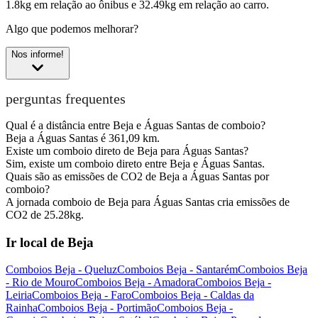
1.8kg em relação ao ônibus e 32.49kg em relação ao carro.
Algo que podemos melhorar?
Nos informe!
perguntas frequentes
Qual é a distância entre Beja e Águas Santas de comboio?
Beja a Águas Santas é 361,09 km.
Existe um comboio direto de Beja para Águas Santas?
Sim, existe um comboio direto entre Beja e Águas Santas.
Quais são as emissões de CO2 de Beja a Águas Santas por
comboio?
A jornada comboio de Beja para Águas Santas cria emissões de
CO2 de 25.28kg.
Ir local de Beja
Comboios Beja - Queluz
Comboios Beja - Santarém
Comboios Beja
- Rio de Mouro
Comboios Beja - Amadora
Comboios Beja -
Leiria
Comboios Beja - Faro
Comboios Beja - Caldas da
Rainha
Comboios Beja - Portimão
Comboios Beja -