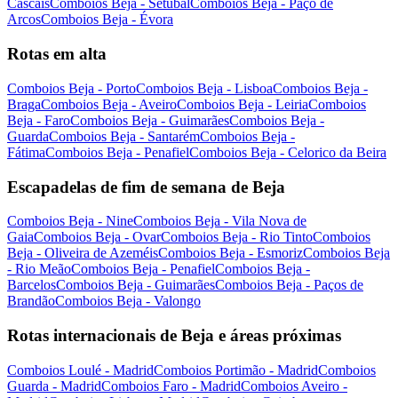
Cascais
Comboios Beja - Setúbal
Comboios Beja - Paço de
Arcos
Comboios Beja - Évora
Rotas em alta
Comboios Beja - Porto
Comboios Beja - Lisboa
Comboios Beja -
Braga
Comboios Beja - Aveiro
Comboios Beja - Leiria
Comboios
Beja - Faro
Comboios Beja - Guimarães
Comboios Beja -
Guarda
Comboios Beja - Santarém
Comboios Beja -
Fátima
Comboios Beja - Penafiel
Comboios Beja - Celorico da Beira
Escapadelas de fim de semana de Beja
Comboios Beja - Nine
Comboios Beja - Vila Nova de
Gaia
Comboios Beja - Ovar
Comboios Beja - Rio Tinto
Comboios
Beja - Oliveira de Azeméis
Comboios Beja - Esmoriz
Comboios Beja
- Rio Meão
Comboios Beja - Penafiel
Comboios Beja -
Barcelos
Comboios Beja - Guimarães
Comboios Beja - Paços de
Brandão
Comboios Beja - Valongo
Rotas internacionais de Beja e áreas próximas
Comboios Loulé - Madrid
Comboios Portimão - Madrid
Comboios
Guarda - Madrid
Comboios Faro - Madrid
Comboios Aveiro -