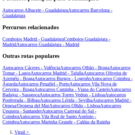
Autocarros Albacete - Guadalajara
Autocarros Barcelona -
Guadalajara
Percursos relacionados
Comboios Madrid - Guadalajara
Comboios Guadalajara -
Madrid
Autocarros Guadalajara - Madrid
Outras rotas populares
Autocarros Cáceres - Valência
Autocarros Olhão - Braga
Autocarros
Tomar - Lagos
Autocarros Madrid - Tafalla
Autocarros Oliveira de
Azeméis - Braga
Autocarros Burgos - Logroño
Autocarros Coimbra -
Águeda
Autocarros Penafiel - Porto
Autocarros Vila Nova de
Cerveira - Braga
Autocarros Caminha - Viana do Castelo
Autocarros
Badajoz - Saragoça
Autocarros Torres Vedras - Lisboa
Autocarros
Ponferrada - Bilbau
Autocarros Lérida - Sevilha
Autocarros Madrid -
Orpesa/Oropesa del Mar
Autocarros Olhão - Lisboa
Autocarros
Unquera - Santander
Autocarros Carregal do Sal -
Coimbra
Autocarros Vila Real de Santo António -
Coimbra
Autocarros Marinha Grande - Caldas da Rainha
Virail
>