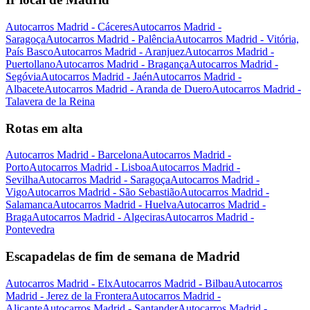
Autocarros Madrid - Cáceres
Autocarros Madrid -
Saragoça
Autocarros Madrid - Palência
Autocarros Madrid - Vitória,
País Basco
Autocarros Madrid - Aranjuez
Autocarros Madrid -
Puertollano
Autocarros Madrid - Bragança
Autocarros Madrid -
Segóvia
Autocarros Madrid - Jaén
Autocarros Madrid -
Albacete
Autocarros Madrid - Aranda de Duero
Autocarros Madrid -
Talavera de la Reina
Rotas em alta
Autocarros Madrid - Barcelona
Autocarros Madrid -
Porto
Autocarros Madrid - Lisboa
Autocarros Madrid -
Sevilha
Autocarros Madrid - Saragoça
Autocarros Madrid -
Vigo
Autocarros Madrid - São Sebastião
Autocarros Madrid -
Salamanca
Autocarros Madrid - Huelva
Autocarros Madrid -
Braga
Autocarros Madrid - Algeciras
Autocarros Madrid -
Pontevedra
Escapadelas de fim de semana de Madrid
Autocarros Madrid - Elx
Autocarros Madrid - Bilbau
Autocarros
Madrid - Jerez de la Frontera
Autocarros Madrid -
Alicante
Autocarros Madrid - Santander
Autocarros Madrid -