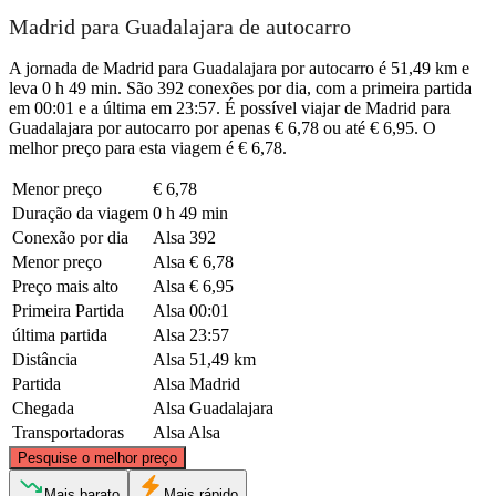
Madrid para Guadalajara de autocarro
A jornada de Madrid para Guadalajara por autocarro é 51,49 km e
leva 0 h 49 min. São 392 conexões por dia, com a primeira partida
em 00:01 e a última em 23:57. É possível viajar de Madrid para
Guadalajara por autocarro por apenas € 6,78 ou até € 6,95. O
melhor preço para esta viagem é € 6,78.
Menor preço
€ 6,78
Duração da viagem
0 h 49 min
Conexão por dia
Alsa
392
Menor preço
Alsa
€ 6,78
Preço mais alto
Alsa
€ 6,95
Primeira Partida
Alsa
00:01
última partida
Alsa
23:57
Distância
Alsa
51,49 km
Partida
Alsa
Madrid
Chegada
Alsa
Guadalajara
Transportadoras
Alsa
Alsa
©
CARTO
, ©
OpenStreetMap
contributors
Pesquise o melhor preço
Mais barato
Mais rápido