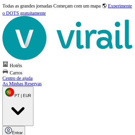
Todas as grandes jornadas
Começam com um mapa 🌎
Experimente
o DOTS gratuitamente
Hotéis
Carros
Centro de ajuda
As Minhas Reservas
PT | EUR
Entrar