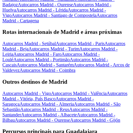
Badajoz
Autocarros Madrid - Ourense
Autocarros Madrid -
Huelva
Autocarros Madrid - Lérida
Autocarros Madrid -
Vigo
Autocarros Madrid - Santiago de Compostela
Autocarros
Madrid - Cartagena
Rotas internacionais de Madrid e áreas próximas
Autocarros Madrid - Setúbal
Autocarros Madrid - Paris
Autocarros
Madrid - Beja
Autocarros Madrid - Turim
Autocarros Madrid -
Leiria
Autocarros Madrid - Faro
Autocarros Madrid -
Loulé
Autocarros Madrid - Portimão
Autocarros Madrid -
Cascais
Autocarros Madrid - Santarém
Autocarros Madrid - Arcos de
Valdevez
Autocarros Madrid - Coimbra
Outros destinos de Madrid
Autocarros Madrid - Vigo
Autocarros Madrid - Valência
Autocarros
Madrid - Vitória, País Basco
Autocarros Madrid -
Saragoça
Autocarros Madrid - Almeria
Autocarros Madrid - São
Sebastião
Autocarros Madrid - Reus
Autocarros Madrid -
Santander
Autocarros Madrid - Albacete
Autocarros Madrid -
Bilbau
Autocarros Madrid - Ourense
Autocarros Madrid - Gijón
Percursos principais para Guadalajara