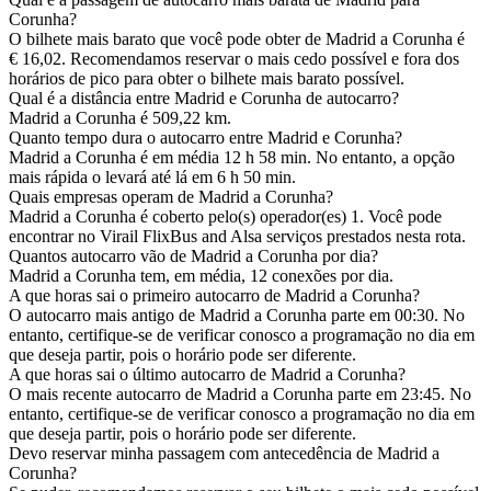
Corunha?
O bilhete mais barato que você pode obter de Madrid a Corunha é
€ 16,02. Recomendamos reservar o mais cedo possível e fora dos
horários de pico para obter o bilhete mais barato possível.
Qual é a distância entre Madrid e Corunha de autocarro?
Madrid a Corunha é 509,22 km.
Quanto tempo dura o autocarro entre Madrid e Corunha?
Madrid a Corunha é em média 12 h 58 min. No entanto, a opção
mais rápida o levará até lá em 6 h 50 min.
Quais empresas operam de Madrid a Corunha?
Madrid a Corunha é coberto pelo(s) operador(es) 1. Você pode
encontrar no Virail FlixBus and Alsa serviços prestados nesta rota.
Quantos autocarro vão de Madrid a Corunha por dia?
Madrid a Corunha tem, em média, 12 conexões por dia.
A que horas sai o primeiro autocarro de Madrid a Corunha?
O autocarro mais antigo de Madrid a Corunha parte em 00:30. No
entanto, certifique-se de verificar conosco a programação no dia em
que deseja partir, pois o horário pode ser diferente.
A que horas sai o último autocarro de Madrid a Corunha?
O mais recente autocarro de Madrid a Corunha parte em 23:45. No
entanto, certifique-se de verificar conosco a programação no dia em
que deseja partir, pois o horário pode ser diferente.
Devo reservar minha passagem com antecedência de Madrid a
Corunha?