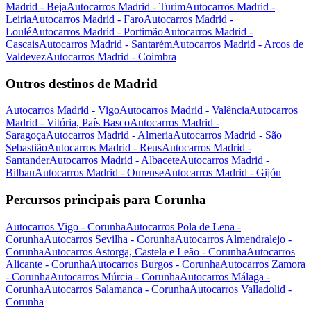
Madrid - Beja
Autocarros Madrid - Turim
Autocarros Madrid -
Leiria
Autocarros Madrid - Faro
Autocarros Madrid -
Loulé
Autocarros Madrid - Portimão
Autocarros Madrid -
Cascais
Autocarros Madrid - Santarém
Autocarros Madrid - Arcos de
Valdevez
Autocarros Madrid - Coimbra
Outros destinos de Madrid
Autocarros Madrid - Vigo
Autocarros Madrid - Valência
Autocarros
Madrid - Vitória, País Basco
Autocarros Madrid -
Saragoça
Autocarros Madrid - Almeria
Autocarros Madrid - São
Sebastião
Autocarros Madrid - Reus
Autocarros Madrid -
Santander
Autocarros Madrid - Albacete
Autocarros Madrid -
Bilbau
Autocarros Madrid - Ourense
Autocarros Madrid - Gijón
Percursos principais para Corunha
Autocarros Vigo - Corunha
Autocarros Pola de Lena -
Corunha
Autocarros Sevilha - Corunha
Autocarros Almendralejo -
Corunha
Autocarros Astorga, Castela e Leão - Corunha
Autocarros
Alicante - Corunha
Autocarros Burgos - Corunha
Autocarros Zamora
- Corunha
Autocarros Múrcia - Corunha
Autocarros Málaga -
Corunha
Autocarros Salamanca - Corunha
Autocarros Valladolid -
Corunha