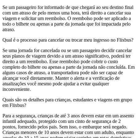
Se um passageiro for informado de que chegará ao seu destino final
com um atraso de pelo menos uma hora, terá direito a cancelar sua
viagem e solicitar um reembolso. O reembolso pode ser aplicado a
todo o bilhete ou apenas a parte da jornada que foi impactada pelo
atraso.
Qual é o processo para cancelar ou trocar meu ingresso no Flixbus?
Se uma jornada for cancelada ou se um passageiro decidir cancelar
seus planos de viagem devido a um atraso significativo, poderá ter
direito a um reembolso. Esse reembolso pode cobrir o custo
completo do bilhete ou apenas a parte da jornada não concluída. Em
alguns casos de atraso, a transportadora pode não ser capaz de
alcançar você diretamente. Manter o alerta e a verificação de
atualizações você mesmo pode ajudar a evitar qualquer
inconveniente.
Quais são os detalhes para crianças, estudantes e viagens em grupo
em Flixbus?
Para a segurança, crianças de até 3 anos devem estar em um assento
infantil adequado, protegido com um cinto de segurança de 2
pontos, fornecido pelos pais. Sem isso, o embarque será negado.
Crianças menores de 10 anos devem estar com um adulto, enquanto
aquelas de 10 a 15 anos podem viajar sozinho em rotas domésticas