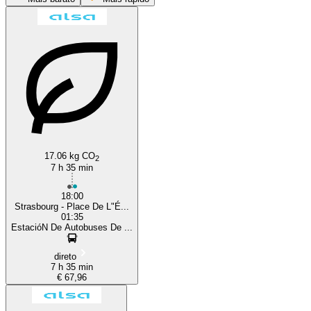
Madrid
17.06 kg CO
2
7 h 35 min
18:00
Strasbourg - Place De L"É...
01:35
EstacióN De Autobuses De ...
direto
7 h 35 min
€ 67,96