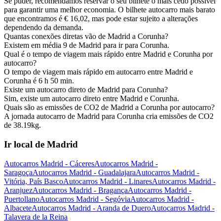
Se puder, recomendamos reservar o seu bilhete o mais cedo possível
para garantir uma melhor economia. O bilhete autocarro mais barato
que encontramos é € 16,02, mas pode estar sujeito a alterações
dependendo da demanda.
Quantas conexões diretas vão de Madrid a Corunha?
Existem em média 9 de Madrid para ir para Corunha.
Qual é o tempo de viagem mais rápido entre Madrid e Corunha por
autocarro?
O tempo de viagem mais rápido em autocarro entre Madrid e
Corunha é 6 h 50 min.
Existe um autocarro direto de Madrid para Corunha?
Sim, existe um autocarro direto entre Madrid e Corunha.
Quais são as emissões de CO2 de Madrid a Corunha por autocarro?
A jornada autocarro de Madrid para Corunha cria emissões de CO2
de 38.19kg.
Ir local de Madrid
Autocarros Madrid - Cáceres
Autocarros Madrid -
Saragoça
Autocarros Madrid - Guadalajara
Autocarros Madrid -
Vitória, País Basco
Autocarros Madrid - Linares
Autocarros Madrid -
Aranjuez
Autocarros Madrid - Bragança
Autocarros Madrid -
Puertollano
Autocarros Madrid - Segóvia
Autocarros Madrid -
Albacete
Autocarros Madrid - Aranda de Duero
Autocarros Madrid -
Talavera de la Reina