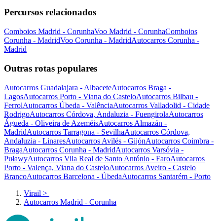
Percursos relacionados
Comboios Madrid - Corunha
Voo Madrid - Corunha
Comboios
Corunha - Madrid
Voo Corunha - Madrid
Autocarros Corunha -
Madrid
Outras rotas populares
Autocarros Guadalajara - Albacete
Autocarros Braga -
Lagos
Autocarros Porto - Viana do Castelo
Autocarros Bilbau -
Ferrol
Autocarros Úbeda - Valência
Autocarros Valladolid - Cidade
Rodrigo
Autocarros Córdova, Andaluzia - Fuengirola
Autocarros
Águeda - Oliveira de Azeméis
Autocarros Almazán -
Madrid
Autocarros Tarragona - Sevilha
Autocarros Córdova,
Andaluzia - Linares
Autocarros Avilés - Gijón
Autocarros Coimbra -
Braga
Autocarros Corunha - Madrid
Autocarros Varsóvia -
Puławy
Autocarros Vila Real de Santo António - Faro
Autocarros
Porto - Valença, Viana do Castelo
Autocarros Aveiro - Castelo
Branco
Autocarros Barcelona - Úbeda
Autocarros Santarém - Porto
Virail
>
Autocarros Madrid - Corunha