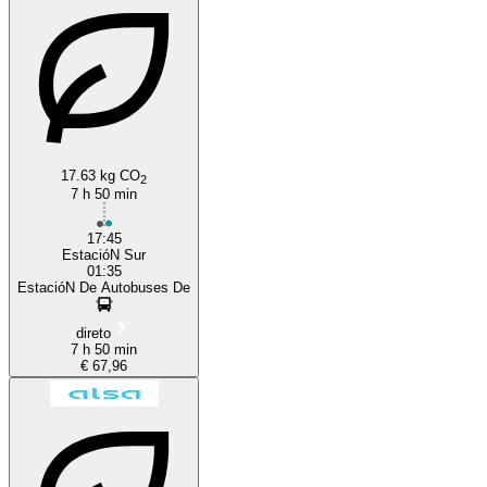
17.63 kg CO
2
7 h 50 min
17:45
EstacióN Sur
01:35
EstacióN De Autobuses De
direto
7 h 50 min
€ 67,96