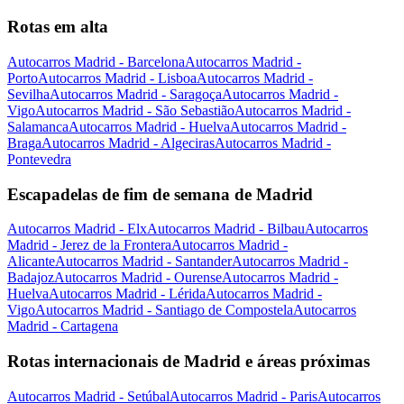
Rotas em alta
Autocarros Madrid - Barcelona
Autocarros Madrid -
Porto
Autocarros Madrid - Lisboa
Autocarros Madrid -
Sevilha
Autocarros Madrid - Saragoça
Autocarros Madrid -
Vigo
Autocarros Madrid - São Sebastião
Autocarros Madrid -
Salamanca
Autocarros Madrid - Huelva
Autocarros Madrid -
Braga
Autocarros Madrid - Algeciras
Autocarros Madrid -
Pontevedra
Escapadelas de fim de semana de Madrid
Autocarros Madrid - Elx
Autocarros Madrid - Bilbau
Autocarros
Madrid - Jerez de la Frontera
Autocarros Madrid -
Alicante
Autocarros Madrid - Santander
Autocarros Madrid -
Badajoz
Autocarros Madrid - Ourense
Autocarros Madrid -
Huelva
Autocarros Madrid - Lérida
Autocarros Madrid -
Vigo
Autocarros Madrid - Santiago de Compostela
Autocarros
Madrid - Cartagena
Rotas internacionais de Madrid e áreas próximas
Autocarros Madrid - Setúbal
Autocarros Madrid - Paris
Autocarros