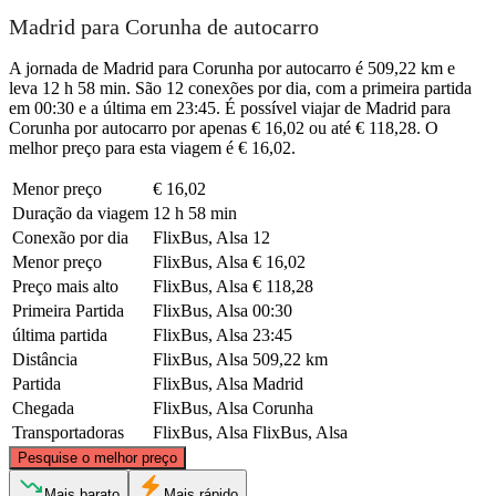
Madrid para Corunha de autocarro
A jornada de Madrid para Corunha por autocarro é 509,22 km e
leva 12 h 58 min. São 12 conexões por dia, com a primeira partida
em 00:30 e a última em 23:45. É possível viajar de Madrid para
Corunha por autocarro por apenas € 16,02 ou até € 118,28. O
melhor preço para esta viagem é € 16,02.
Menor preço
€ 16,02
Duração da viagem
12 h 58 min
Conexão por dia
FlixBus, Alsa
12
Menor preço
FlixBus, Alsa
€ 16,02
Preço mais alto
FlixBus, Alsa
€ 118,28
Primeira Partida
FlixBus, Alsa
00:30
última partida
FlixBus, Alsa
23:45
Distância
FlixBus, Alsa
509,22 km
Partida
FlixBus, Alsa
Madrid
Chegada
FlixBus, Alsa
Corunha
Transportadoras
FlixBus, Alsa
FlixBus, Alsa
©
CARTO
, ©
OpenStreetMap
contributors
Pesquise o melhor preço
A Coruña
Mais barato
Mais rápido