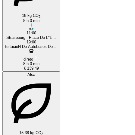
18 kg CO
2
8 h 0 min
11:00
Strasbourg - Place De L"É...
19:00
EstacióN De Autobuses De ...
direto
8 h 0 min
€ 139,49
Alsa
15.38 kg CO
2