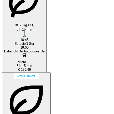
18.56 kg CO
2
8 h 15 min
10:45
EstacióN Sur
19:00
EstacióN De Autobuses De
direto
8 h 15 min
€ 139,49