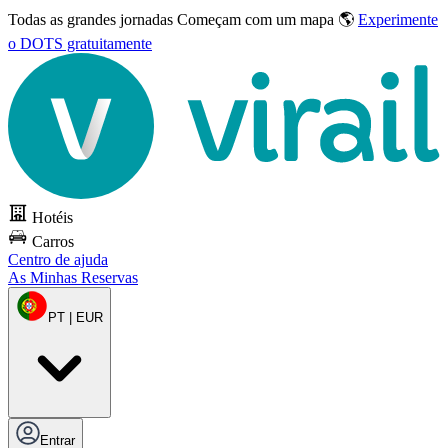
Todas as grandes jornadas
Começam com um mapa 🌎
Experimente
o DOTS gratuitamente
Hotéis
Carros
Centro de ajuda
As Minhas Reservas
PT | EUR
Entrar