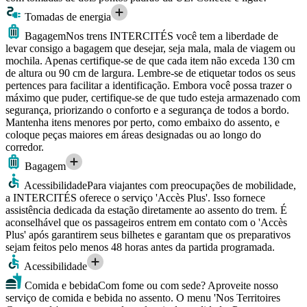
Tomadas de energia
Bagagem
Nos trens INTERCITÉS você tem a liberdade de
levar consigo a bagagem que desejar, seja mala, mala de viagem ou
mochila. Apenas certifique-se de que cada item não exceda 130 cm
de altura ou 90 cm de largura. Lembre-se de etiquetar todos os seus
pertences para facilitar a identificação. Embora você possa trazer o
máximo que puder, certifique-se de que tudo esteja armazenado com
segurança, priorizando o conforto e a segurança de todos a bordo.
Mantenha itens menores por perto, como embaixo do assento, e
coloque peças maiores em áreas designadas ou ao longo do
corredor.
Bagagem
Acessibilidade
Para viajantes com preocupações de mobilidade,
a INTERCITÉS oferece o serviço 'Accès Plus'. Isso fornece
assistência dedicada da estação diretamente ao assento do trem. É
aconselhável que os passageiros entrem em contato com o 'Accès
Plus' após garantirem seus bilhetes e garantam que os preparativos
sejam feitos pelo menos 48 horas antes da partida programada.
Acessibilidade
Comida e bebida
Com fome ou com sede? Aproveite nosso
serviço de comida e bebida no assento. O menu 'Nos Territoires