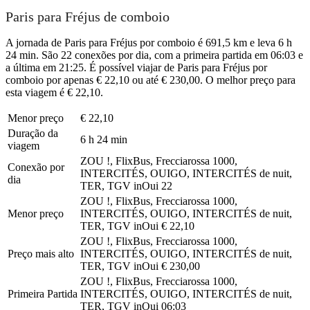
Paris para Fréjus de comboio
A jornada de Paris para Fréjus por comboio é 691,5 km e leva 6 h
24 min. São 22 conexões por dia, com a primeira partida em 06:03 e
a última em 21:25. É possível viajar de Paris para Fréjus por
comboio por apenas € 22,10 ou até € 230,00. O melhor preço para
esta viagem é € 22,10.
Menor preço
€ 22,10
Duração da
6 h 24 min
viagem
ZOU !, FlixBus, Frecciarossa 1000,
Conexão por
INTERCITÉS, OUIGO, INTERCITÉS de nuit,
dia
TER, TGV inOui
22
ZOU !, FlixBus, Frecciarossa 1000,
Menor preço
INTERCITÉS, OUIGO, INTERCITÉS de nuit,
TER, TGV inOui
€ 22,10
ZOU !, FlixBus, Frecciarossa 1000,
Preço mais alto
INTERCITÉS, OUIGO, INTERCITÉS de nuit,
TER, TGV inOui
€ 230,00
ZOU !, FlixBus, Frecciarossa 1000,
Primeira Partida
INTERCITÉS, OUIGO, INTERCITÉS de nuit,
TER, TGV inOui
06:03