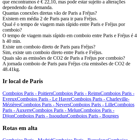
que encontramos é € 22,10, mas pode estar sujeito a alterações
dependendo da demanda.
Quantas conexões diretas vão de Paris a Fréjus?
Existem em média 2 de Paris para ir para Fréjus.
Qual é o tempo de viagem mais rápido entre Paris e Fréjus por
comboio?
O tempo de viagem mais rápido em comboio entre Paris e Fréjus é 4
h 40 min.
Existe um comboio direto de Paris para Fréjus?
Sim, existe um comboio direto entre Paris e Fréjus.
Quais são as emissões de CO2 de Paris a Fréjus por comboio?
A jornada comboio de Paris para Fréjus cria emissões de CO2 de
48.41kg.
Ir local de Paris
Comboios Paris - Poitiers
Comboios Paris - Reims
Comboios Paris -
Evreux
Comboios Paris - Le Havre
Comboios Paris - Charleville-
Mézières
Comboios Paris - Nevers
Comboios Paris - Lille
Comboios
Paris - Auxerre
Comboios Paris - Melun
Comboios Paris -
Dijon
Comboios Paris - Issoudun
Comboios Paris - Bourges
Rotas em alta