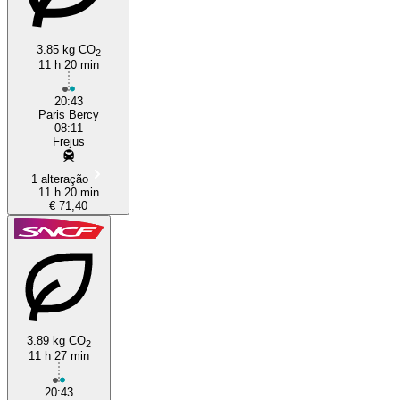
3.85 kg CO
2
11 h 20 min
Fréjus
20:43
Paris Bercy
08:11
Frejus
1 alteração
11 h 20 min
€ 71,40
3.89 kg CO
2
11 h 27 min
20:43