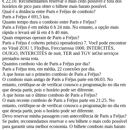
€ 22,10. Recomendamos reservar o mais cedo possível e fora dos
horários de pico para obter o bilhete mais barato possível.
Qual é a distância entre Paris e Fréjus de comboio?
Paris a Fréjus é 691,5 km.
Quanto tempo dura o comboio entre Paris e Fréjus?
Paris a Fréjus é em média 6 h 24 min. No entanto, a opção mais
rápida o levará até lá em 4 h 40 min.
Quais empresas operam de Paris a Fréjus?
Paris a Fréjus é coberto pelo(s) operador(es) 7. Você pode encontrar
no Virail ZOU !, FlixBus, Frecciarossa 1000, INTERCITÉS,
OUIGO, INTERCITÉS de nuit, TER and TGV inOui serviços
prestados nesta rota.
Quantos comboio vão de Paris a Fréjus por dia?
Paris a Fréjus tem, em média, 22 conexões por dia.
A que horas sai o primeiro comboio de Paris a Fréjus?
O comboio mais antigo de Paris a Fréjus parte em 06:03. No
entanto, certifique-se de verificar conosco a programação no dia em
que deseja partir, pois o horário pode ser diferente.
A que horas sai o último comboio de Paris a Fréjus?
O mais recente comboio de Paris a Fréjus parte em 21:25. No
entanto, certifique-se de verificar conosco a programação no dia em
que deseja partir, pois o horário pode ser diferente.
Devo reservar minha passagem com antecedência de Paris a Fréjus?
Se puder, recomendamos reservar o seu bilhete o mais cedo possível
para garantir uma melhor economia. O bilhete comboio mais barato