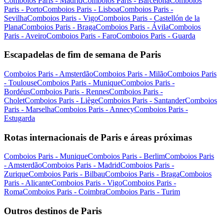
Comboios Paris - Madrid
Comboios Paris - Barcelona
Comboios
Paris - Porto
Comboios Paris - Lisboa
Comboios Paris -
Sevilha
Comboios Paris - Vigo
Comboios Paris - Castellón de la
Plana
Comboios Paris - Braga
Comboios Paris - Ávila
Comboios
Paris - Aveiro
Comboios Paris - Faro
Comboios Paris - Guarda
Escapadelas de fim de semana de Paris
Comboios Paris - Amsterdão
Comboios Paris - Milão
Comboios Paris
- Toulouse
Comboios Paris - Munique
Comboios Paris -
Bordéus
Comboios Paris - Rennes
Comboios Paris -
Cholet
Comboios Paris - Liège
Comboios Paris - Santander
Comboios
Paris - Marselha
Comboios Paris - Annecy
Comboios Paris -
Estugarda
Rotas internacionais de Paris e áreas próximas
Comboios Paris - Munique
Comboios Paris - Berlim
Comboios Paris
- Amsterdão
Comboios Paris - Madrid
Comboios Paris -
Zurique
Comboios Paris - Bilbau
Comboios Paris - Braga
Comboios
Paris - Alicante
Comboios Paris - Vigo
Comboios Paris -
Roma
Comboios Paris - Coimbra
Comboios Paris - Turim
Outros destinos de Paris