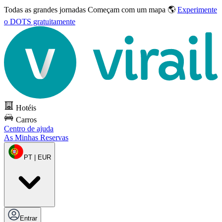
Todas as grandes jornadas
Começam com um mapa 🌎
Experimente
o DOTS gratuitamente
Hotéis
Carros
Centro de ajuda
As Minhas Reservas
PT | EUR
Entrar