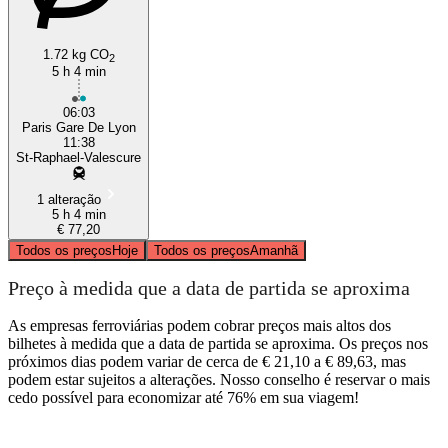
1.72 kg CO
2
5 h 4 min
06:03
Paris Gare De Lyon
11:38
St-Raphael-Valescure
1 alteração
5 h 4 min
€ 77,20
Todos os preços
Hoje
Todos os preços
Amanhã
Preço à medida que a data de partida se aproxima
As empresas ferroviárias podem cobrar preços mais altos dos
bilhetes à medida que a data de partida se aproxima. Os preços nos
próximos dias podem variar de cerca de € 21,10 a € 89,63, mas
podem estar sujeitos a alterações. Nosso conselho é reservar o mais
cedo possível para economizar até 76% em sua viagem!