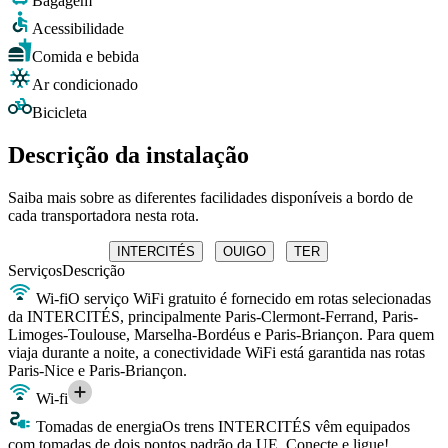
Bagagem
Acessibilidade
Comida e bebida
Ar condicionado
Bicicleta
Descrição da instalação
Saiba mais sobre as diferentes facilidades disponíveis a bordo de
cada transportadora nesta rota.
INTERCITÉS
OUIGO
TER
Serviços
Descrição
Wi-fi
O serviço WiFi gratuito é fornecido em rotas selecionadas
da INTERCITÉS, principalmente Paris-Clermont-Ferrand, Paris-
Limoges-Toulouse, Marselha-Bordéus e Paris-Briançon. Para quem
viaja durante a noite, a conectividade WiFi está garantida nas rotas
Paris-Nice e Paris-Briançon.
Wi-fi
Tomadas de energia
Os trens INTERCITÉS vêm equipados
com tomadas de dois pontos padrão da UE. Conecte e ligue!