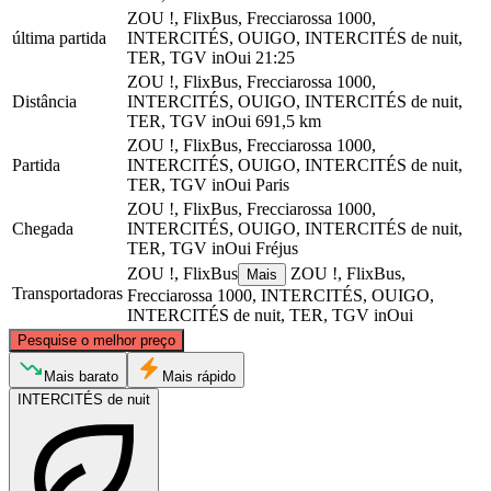
ZOU !, FlixBus, Frecciarossa 1000,
última partida
INTERCITÉS, OUIGO, INTERCITÉS de nuit,
TER, TGV inOui
21:25
ZOU !, FlixBus, Frecciarossa 1000,
Distância
INTERCITÉS, OUIGO, INTERCITÉS de nuit,
TER, TGV inOui
691,5 km
ZOU !, FlixBus, Frecciarossa 1000,
Partida
INTERCITÉS, OUIGO, INTERCITÉS de nuit,
TER, TGV inOui
Paris
ZOU !, FlixBus, Frecciarossa 1000,
Chegada
INTERCITÉS, OUIGO, INTERCITÉS de nuit,
TER, TGV inOui
Fréjus
ZOU !, FlixBus
ZOU !, FlixBus,
Mais
Transportadoras
Frecciarossa 1000, INTERCITÉS, OUIGO,
INTERCITÉS de nuit, TER, TGV inOui
©
CARTO
, ©
OpenStreetMap
contributors
Pesquise o melhor preço
Paris
Mais barato
Mais rápido
INTERCITÉS de nuit