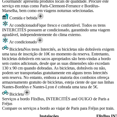
Gourmands' apresenta produtos locais de qualidade. Procure este
serviço em rotas como Paris-Clermont-Ferrance e Bordéus-
Marselha, bem como em viagens noturnas selecionadas.
Comida e bebida
Ar condicionado
Fique fresco e confortável. Todos os trens
INTERCITÉS possuem ar condicionado, garantindo uma viagem
agradável, independentemente do clima externo.
Ar condicionado
Bicicleta
Nos trens Intercités, as bicicletas não dobráveis exigem
uma taxa de inscrição de 10€ no momento da reserva. Entretanto,
bicicletas dobráveis em sacos apropriados são bem-vindas a bordo
sem custos adicionais, desde que as suas dimensões não excedam
130 x 90 cm quando dobradas. As bicicletas, dobráveis ou não,
podem ser transportadas gratuitamente em alguns trens Intercités
sem reserva. No entanto, embora a maioria dos comboios ofereça
armazenamento gratuito de bicicletas, esteja ciente de que nas linhas
Nantes-Bordéus e Nantes-Lyon é cobrada uma taxa de 5€.
Bicicleta
Serviços a bordo FlixBus, INTERCITÉS and OUIGO de Paris a
Fréjus
Compare os serviços a bordo ao viajar de Paris para Fréjus por train.
Instalações
FlixBus
IN