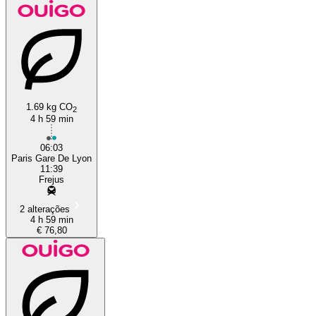
1.69 kg CO
2
4 h 59 min
06:03
Paris Gare De Lyon
11:39
Frejus
2 alterações
4 h 59 min
€ 76,80