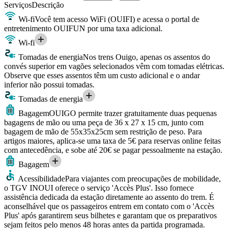
Serviços
Descrição
Wi-fi
Você tem acesso WiFi (OUIFI) e acessa o portal de
entretenimento OUIFUN por uma taxa adicional.
Wi-fi
Tomadas de energia
Nos trens Ouigo, apenas os assentos do
convés superior em vagões selecionados vêm com tomadas elétricas.
Observe que esses assentos têm um custo adicional e o andar
inferior não possui tomadas.
Tomadas de energia
Bagagem
OUIGO permite trazer gratuitamente duas pequenas
bagagens de mão ou uma peça de 36 x 27 x 15 cm, junto com
bagagem de mão de 55x35x25cm sem restrição de peso. Para
artigos maiores, aplica-se uma taxa de 5€ para reservas online feitas
com antecedência, e sobe até 20€ se pagar pessoalmente na estação.
Bagagem
Acessibilidade
Para viajantes com preocupações de mobilidade,
o TGV INOUI oferece o serviço 'Accès Plus'. Isso fornece
assistência dedicada da estação diretamente ao assento do trem. É
aconselhável que os passageiros entrem em contato com o 'Accès
Plus' após garantirem seus bilhetes e garantam que os preparativos
sejam feitos pelo menos 48 horas antes da partida programada.