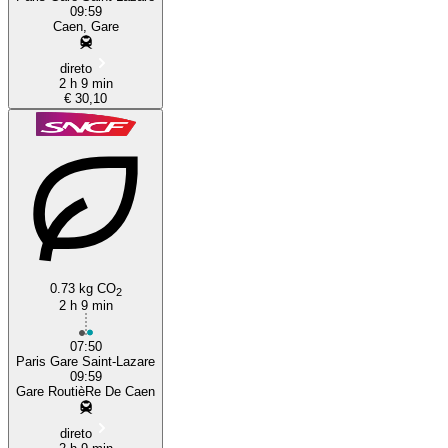
09:59
Caen, Gare
direto
2 h 9 min
€ 30,10
0.73 kg CO
2
2 h 9 min
07:50
Paris Gare Saint-Lazare
09:59
Gare RoutièRe De Caen
direto