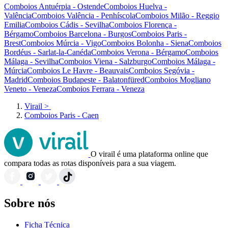
Comboios Antuérpia - Ostende
Comboios Huelva -
Valência
Comboios Valência - Penhíscola
Comboios Milão - Reggio
Emilia
Comboios Cádis - Sevilha
Comboios Florença -
Bérgamo
Comboios Barcelona - Burgos
Comboios Paris -
Brest
Comboios Múrcia - Vigo
Comboios Bolonha - Siena
Comboios
Bordéus - Sarlat-la-Canéda
Comboios Verona - Bérgamo
Comboios
Málaga - Sevilha
Comboios Viena - Salzburgo
Comboios Málaga -
Múrcia
Comboios Le Havre - Beauvais
Comboios Segóvia -
Madrid
Comboios Budapeste - Balatonfüred
Comboios Mogliano
Veneto - Veneza
Comboios Ferrara - Veneza
Virail
>
Comboios Paris - Caen
O virail é uma plataforma online que
compara todas as rotas disponíveis para a sua viagem.
Sobre nós
Ficha Técnica