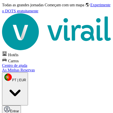
Todas as grandes jornadas
Começam com um mapa 🌎
Experimente
o DOTS gratuitamente
Hotéis
Carros
Centro de ajuda
As Minhas Reservas
PT | EUR
Entrar