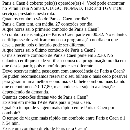
Paris a Caen é coberto pelo(s) operador(es) 4. Você pode encontrar
no Virail Train Nomad, OUIGO, NOMAD, TER and TGV inOui
serviços prestados nesta rota.
Quantos comboio vão de Paris a Caen por dia?
Paris a Caen tem, em média, 27 conexões por dia.
A que horas sai o primeiro comboio de Paris a Caen?
O comboio mais antigo de Paris a Caen parte em 00:32. No entanto,
certifique-se de verificar conosco a programação no dia em que
deseja partir, pois o horário pode ser diferente.
A que horas sai o último comboio de Paris a Caen?
O mais recente comboio de Paris a Caen parte em 22:30. No
entanto, certifique-se de verificar conosco a programação no dia em
que deseja partir, pois o horário pode ser diferente.
Devo reservar minha passagem com antecedência de Paris a Caen?
Se puder, recomendamos reservar o seu bilhete o mais cedo possível
para garantir uma melhor economia. O bilhete comboio mais barato
que encontramos é € 17,80, mas pode estar sujeito a alterações
dependendo da demanda.
Quantas conexões diretas vão de Paris a Caen?
Existem em média 19 de Paris para ir para Caen.
Qual é o tempo de viagem mais rápido entre Paris e Caen por
comboio?
O tempo de viagem mais rápido em comboio entre Paris e Caen é 1
h 54 min.
Existe um comboio direto de Paris para Caen?