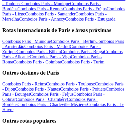
- Toulouse
Comboios Paris - Munique
Comboios Paris -
Bordéus
Comboios Paris - Rennes
Comboios Paris - Fréjus
Comboios
Paris - Liège
Comboios Paris - Santander
Comboios Paris -
Marselha
Comboios Paris - Annecy
Comboios Paris - Estugarda
Rotas internacionais de Paris e áreas próximas
Comboios Paris - Munique
Comboios Paris - Berlim
Comboios Paris
- Amsterdão
Comboios Paris - Madrid
Comboios Paris -
Zurique
Comboios Paris - Bilbau
Comboios Paris - Braga
Comboios
Paris - Alicante
Comboios Paris - Vigo
Comboios Paris -
Roma
Comboios Paris - Coimbra
Comboios Paris - Turim
Outros destinos de Paris
Comboios Paris - Reims
Comboios Paris - Toulouse
Comboios Paris
- Dijon
Comboios Paris - Nantes
Comboios Paris - Poitiers
Comboios
Paris - Bourges
Comboios Paris - Fréjus
Comboios Paris -
Colmar
Comboios Paris - Chambéry
Comboios Paris -
Bordéus
Comboios Paris - Charleville-Mézières
Comboios Paris - Le
Havre
Outras rotas populares