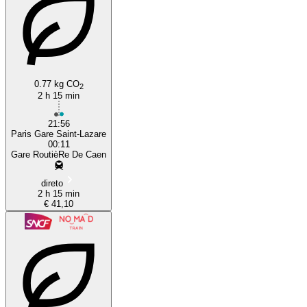
0.77 kg CO
2
2 h 15 min
21:56
Paris Gare Saint-Lazare
00:11
Gare RoutièRe De Caen
direto
2 h 15 min
€ 41,10