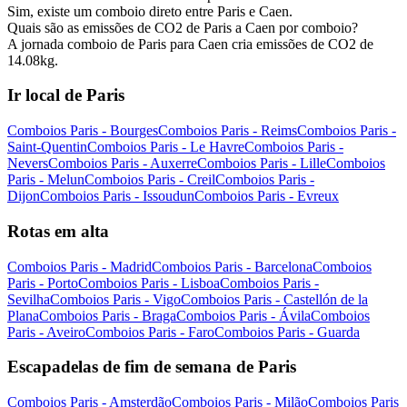
Sim, existe um comboio direto entre Paris e Caen.
Quais são as emissões de CO2 de Paris a Caen por comboio?
A jornada comboio de Paris para Caen cria emissões de CO2 de
14.08kg.
Ir local de Paris
Comboios Paris - Bourges
Comboios Paris - Reims
Comboios Paris -
Saint-Quentin
Comboios Paris - Le Havre
Comboios Paris -
Nevers
Comboios Paris - Auxerre
Comboios Paris - Lille
Comboios
Paris - Melun
Comboios Paris - Creil
Comboios Paris -
Dijon
Comboios Paris - Issoudun
Comboios Paris - Evreux
Rotas em alta
Comboios Paris - Madrid
Comboios Paris - Barcelona
Comboios
Paris - Porto
Comboios Paris - Lisboa
Comboios Paris -
Sevilha
Comboios Paris - Vigo
Comboios Paris - Castellón de la
Plana
Comboios Paris - Braga
Comboios Paris - Ávila
Comboios
Paris - Aveiro
Comboios Paris - Faro
Comboios Paris - Guarda
Escapadelas de fim de semana de Paris
Comboios Paris - Amsterdão
Comboios Paris - Milão
Comboios Paris