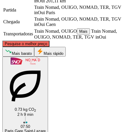
inOui
201,11 km
Train Nomad, OUIGO, NOMAD, TER, TGV
Partida
inOui
Paris
Train Nomad, OUIGO, NOMAD, TER, TGV
Chegada
inOui
Caen
Train Nomad, OUIGO
Train Nomad,
Mais
Transportadoras
OUIGO, NOMAD, TER, TGV inOui
©
CARTO
, ©
OpenStreetMap
contributors
Pesquise o melhor preço
Mais barato
Mais rápido
Caen
Paris
0.73 kg CO
2
2 h 9 min
07:50
Paris Gare Saint-Lazare