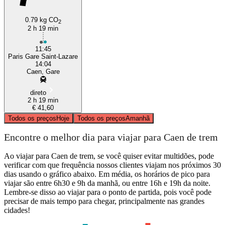
0.79 kg CO
2
2 h 19 min
11:45
Paris Gare Saint-Lazare
14:04
Caen, Gare
direto
2 h 19 min
€ 41,60
Todos os preços
Hoje
Todos os preços
Amanhã
Encontre o melhor dia para viajar para Caen de trem
Ao viajar para Caen de trem, se você quiser evitar multidões, pode
verificar com que frequência nossos clientes viajam nos próximos 30
dias usando o gráfico abaixo. Em média, os horários de pico para
viajar são entre 6h30 e 9h da manhã, ou entre 16h e 19h da noite.
Lembre-se disso ao viajar para o ponto de partida, pois você pode
precisar de mais tempo para chegar, principalmente nas grandes
cidades!