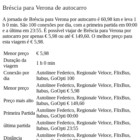
Bréscia para Verona de autocarro
A jornada de Bréscia para Verona por autocarro é 60,98 km e leva 1
h 0 min. São 100 conexões por dia, com a primeira partida em 00:00
e a última em 23:55. É possível viajar de Bréscia para Verona por
autocarro por apenas € 5,98 ou até € 149,60. O melhor preço para
esta viagem é € 5,98.
Menor preço
€ 5,98
Duração da
1 h 0 min
viagem
Conexão por
Autolinee Federico, Regionale Veloce, FlixBus,
dia
Itabus, GoOpti
100
Autolinee Federico, Regionale Veloce, FlixBus,
Menor preço
Itabus, GoOpti
€ 5,98
Autolinee Federico, Regionale Veloce, FlixBus,
Preço mais alto
Itabus, GoOpti
€ 149,60
Autolinee Federico, Regionale Veloce, FlixBus,
Primeira Partida
Itabus, GoOpti
00:00
Autolinee Federico, Regionale Veloce, FlixBus,
última partida
Itabus, GoOpti
23:55
Autolinee Federico, Regionale Veloce, FlixBus,
Distância