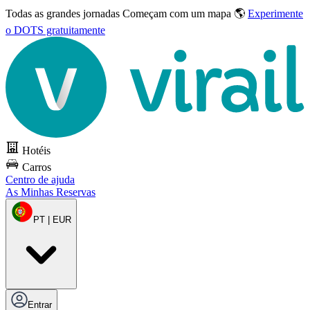
Todas as grandes jornadas
Começam com um mapa 🌎
Experimente
o DOTS gratuitamente
Hotéis
Carros
Centro de ajuda
As Minhas Reservas
PT | EUR
Entrar