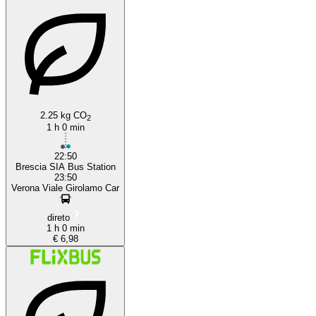
2.25 kg CO
2
1 h 0 min
22:50
Brescia SIA Bus Station
23:50
Verona Viale Girolamo Car
direto
1 h 0 min
€ 6,98