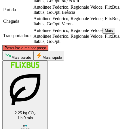
Itabus, GoOpti
60,98 km
Autolinee Federico, Regionale Veloce, FlixBus,
Partida
Itabus, GoOpti
Bréscia
Autolinee Federico, Regionale Veloce, FlixBus,
Chegada
Itabus, GoOpti
Verona
Autolinee Federico, Regionale Veloce
Mais
Transportadoras
Autolinee Federico, Regionale Veloce, FlixBus,
Itabus, GoOpti
©
CARTO
, ©
OpenStreetMap
contributors
Pesquise o melhor preço
Mais barato
Mais rápido
Brescia
Verona
2.25 kg CO
2
1 h 0 min