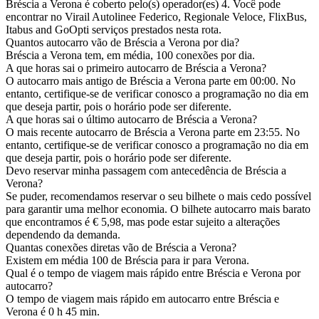
Bréscia a Verona é coberto pelo(s) operador(es) 4. Você pode
encontrar no Virail Autolinee Federico, Regionale Veloce, FlixBus,
Itabus and GoOpti serviços prestados nesta rota.
Quantos autocarro vão de Bréscia a Verona por dia?
Bréscia a Verona tem, em média, 100 conexões por dia.
A que horas sai o primeiro autocarro de Bréscia a Verona?
O autocarro mais antigo de Bréscia a Verona parte em 00:00. No
entanto, certifique-se de verificar conosco a programação no dia em
que deseja partir, pois o horário pode ser diferente.
A que horas sai o último autocarro de Bréscia a Verona?
O mais recente autocarro de Bréscia a Verona parte em 23:55. No
entanto, certifique-se de verificar conosco a programação no dia em
que deseja partir, pois o horário pode ser diferente.
Devo reservar minha passagem com antecedência de Bréscia a
Verona?
Se puder, recomendamos reservar o seu bilhete o mais cedo possível
para garantir uma melhor economia. O bilhete autocarro mais barato
que encontramos é € 5,98, mas pode estar sujeito a alterações
dependendo da demanda.
Quantas conexões diretas vão de Bréscia a Verona?
Existem em média 100 de Bréscia para ir para Verona.
Qual é o tempo de viagem mais rápido entre Bréscia e Verona por
autocarro?
O tempo de viagem mais rápido em autocarro entre Bréscia e
Verona é 0 h 45 min.