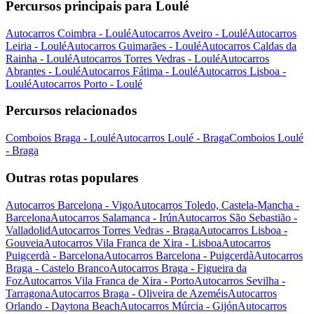
Percursos principais para Loulé
Autocarros Coimbra - Loulé
Autocarros Aveiro - Loulé
Autocarros
Leiria - Loulé
Autocarros Guimarães - Loulé
Autocarros Caldas da
Rainha - Loulé
Autocarros Torres Vedras - Loulé
Autocarros
Abrantes - Loulé
Autocarros Fátima - Loulé
Autocarros Lisboa -
Loulé
Autocarros Porto - Loulé
Percursos relacionados
Comboios Braga - Loulé
Autocarros Loulé - Braga
Comboios Loulé
- Braga
Outras rotas populares
Autocarros Barcelona - Vigo
Autocarros Toledo, Castela-Mancha -
Barcelona
Autocarros Salamanca - Irún
Autocarros São Sebastião -
Valladolid
Autocarros Torres Vedras - Braga
Autocarros Lisboa -
Gouveia
Autocarros Vila Franca de Xira - Lisboa
Autocarros
Puigcerdà - Barcelona
Autocarros Barcelona - Puigcerdà
Autocarros
Braga - Castelo Branco
Autocarros Braga - Figueira da
Foz
Autocarros Vila Franca de Xira - Porto
Autocarros Sevilha -
Tarragona
Autocarros Braga - Oliveira de Azeméis
Autocarros
Orlando - Daytona Beach
Autocarros Múrcia - Gijón
Autocarros