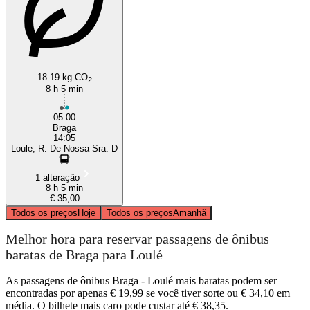
18.19 kg CO
2
8 h 5 min
05:00
Braga
14:05
Loule, R. De Nossa Sra. D
1 alteração
8 h 5 min
€ 35,00
Todos os preços
Hoje
Todos os preços
Amanhã
Melhor hora para reservar passagens de ônibus
baratas de Braga para Loulé
As passagens de ônibus Braga - Loulé mais baratas podem ser
encontradas por apenas € 19,99 se você tiver sorte ou € 34,10 em
média. O bilhete mais caro pode custar até € 38,35.