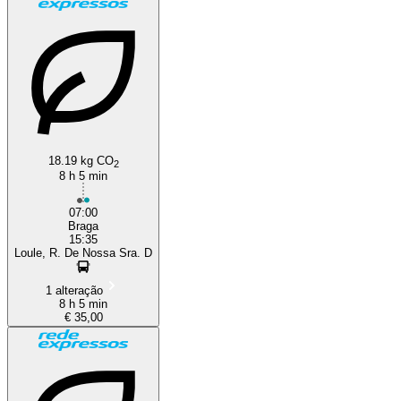
18.19 kg CO
2
8 h 5 min
07:00
Braga
15:35
Loule, R. De Nossa Sra. D
1 alteração
8 h 5 min
€ 35,00