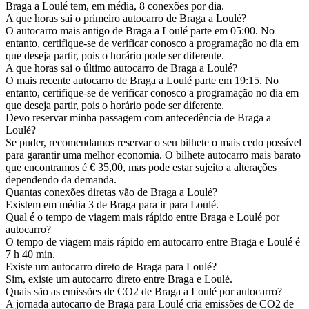
Braga a Loulé tem, em média, 8 conexões por dia.
A que horas sai o primeiro autocarro de Braga a Loulé?
O autocarro mais antigo de Braga a Loulé parte em 05:00. No
entanto, certifique-se de verificar conosco a programação no dia em
que deseja partir, pois o horário pode ser diferente.
A que horas sai o último autocarro de Braga a Loulé?
O mais recente autocarro de Braga a Loulé parte em 19:15. No
entanto, certifique-se de verificar conosco a programação no dia em
que deseja partir, pois o horário pode ser diferente.
Devo reservar minha passagem com antecedência de Braga a
Loulé?
Se puder, recomendamos reservar o seu bilhete o mais cedo possível
para garantir uma melhor economia. O bilhete autocarro mais barato
que encontramos é € 35,00, mas pode estar sujeito a alterações
dependendo da demanda.
Quantas conexões diretas vão de Braga a Loulé?
Existem em média 3 de Braga para ir para Loulé.
Qual é o tempo de viagem mais rápido entre Braga e Loulé por
autocarro?
O tempo de viagem mais rápido em autocarro entre Braga e Loulé é
7 h 40 min.
Existe um autocarro direto de Braga para Loulé?
Sim, existe um autocarro direto entre Braga e Loulé.
Quais são as emissões de CO2 de Braga a Loulé por autocarro?
A jornada autocarro de Braga para Loulé cria emissões de CO2 de