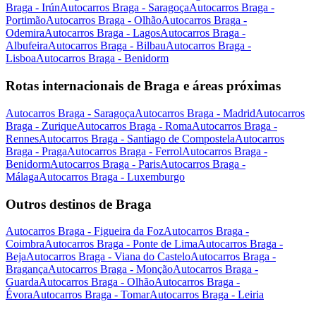
Braga - Irún
Autocarros Braga - Saragoça
Autocarros Braga -
Portimão
Autocarros Braga - Olhão
Autocarros Braga -
Odemira
Autocarros Braga - Lagos
Autocarros Braga -
Albufeira
Autocarros Braga - Bilbau
Autocarros Braga -
Lisboa
Autocarros Braga - Benidorm
Rotas internacionais de Braga e áreas próximas
Autocarros Braga - Saragoça
Autocarros Braga - Madrid
Autocarros
Braga - Zurique
Autocarros Braga - Roma
Autocarros Braga -
Rennes
Autocarros Braga - Santiago de Compostela
Autocarros
Braga - Praga
Autocarros Braga - Ferrol
Autocarros Braga -
Benidorm
Autocarros Braga - Paris
Autocarros Braga -
Málaga
Autocarros Braga - Luxemburgo
Outros destinos de Braga
Autocarros Braga - Figueira da Foz
Autocarros Braga -
Coimbra
Autocarros Braga - Ponte de Lima
Autocarros Braga -
Beja
Autocarros Braga - Viana do Castelo
Autocarros Braga -
Bragança
Autocarros Braga - Monção
Autocarros Braga -
Guarda
Autocarros Braga - Olhão
Autocarros Braga -
Évora
Autocarros Braga - Tomar
Autocarros Braga - Leiria