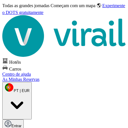
Todas as grandes jornadas
Começam com um mapa 🌎
Experimente
o DOTS gratuitamente
Hotéis
Carros
Centro de ajuda
As Minhas Reservas
PT | EUR
Entrar