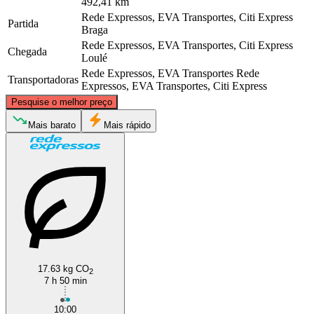
492,41 km
Rede Expressos, EVA Transportes, Citi Express
Partida
Braga
Rede Expressos, EVA Transportes, Citi Express
Chegada
Loulé
Rede Expressos, EVA Transportes
Rede
Transportadoras
Expressos, EVA Transportes, Citi Express
©
CARTO
, ©
OpenStreetMap
contributors
Pesquise o melhor preço
Braga
Mais barato
Mais rápido
Loule
17.63 kg CO
2
7 h 50 min
10:00