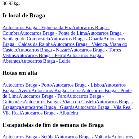
36.93kg.
Ir local de Braga
Autocarros Braga - Figueira da Foz
Autocarros Braga -
Coimbra
Autocarros Braga - Ponte de Lima
Autocarros Braga -
Santiago de Compostela
Autocarros Braga - Guarda
Autocarros
Braga - Caldas da Rainha
Autocarros Braga - Valença, Viana do
Castelo
Autocarros Braga - Nazaré
Autocarros Braga - Torres
Vedras
Autocarros Braga - Ferrol
Autocarros Braga -
Abrantes
Autocarros Braga - Leiria
Rotas em alta
Autocarros Braga - Porto
Autocarros Braga - Lisboa
Autocarros
Braga - Aveiro
Autocarros Braga - Leiria
Autocarros Braga - Ponte
de Lima
Autocarros Braga - Faro
Autocarros Braga -
Guimarães
Autocarros Braga - Viana do Castelo
Autocarros Braga -
Bragança
Autocarros Braga - Guarda
Autocarros Braga - Vila Real,
Vila Real
Autocarros Braga - Albufeira
Escapadelas de fim de semana de Braga
Autocarros Braga - Setúbal
Autocarros Braga - Valência
Autocarros