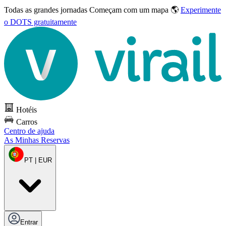
Todas as grandes jornadas
Começam com um mapa 🌎
Experimente
o DOTS gratuitamente
Hotéis
Carros
Centro de ajuda
As Minhas Reservas
PT | EUR
Entrar