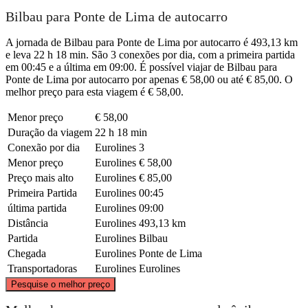
Bilbau para Ponte de Lima de autocarro
A jornada de Bilbau para Ponte de Lima por autocarro é 493,13 km
e leva 22 h 18 min. São 3 conexões por dia, com a primeira partida
em 00:45 e a última em 09:00. É possível viajar de Bilbau para
Ponte de Lima por autocarro por apenas € 58,00 ou até € 85,00. O
melhor preço para esta viagem é € 58,00.
Menor preço
€ 58,00
Duração da viagem
22 h 18 min
Conexão por dia
Eurolines
3
Menor preço
Eurolines
€ 58,00
Preço mais alto
Eurolines
€ 85,00
Primeira Partida
Eurolines
00:45
última partida
Eurolines
09:00
Distância
Eurolines
493,13 km
Partida
Eurolines
Bilbau
Chegada
Eurolines
Ponte de Lima
Transportadoras
Eurolines
Eurolines
©
CARTO
, ©
OpenStreetMap
contributors
Pesquise o melhor preço