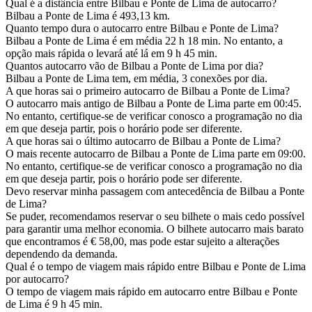
Qual é a distância entre Bilbau e Ponte de Lima de autocarro?
Bilbau a Ponte de Lima é 493,13 km.
Quanto tempo dura o autocarro entre Bilbau e Ponte de Lima?
Bilbau a Ponte de Lima é em média 22 h 18 min. No entanto, a
opção mais rápida o levará até lá em 9 h 45 min.
Quantos autocarro vão de Bilbau a Ponte de Lima por dia?
Bilbau a Ponte de Lima tem, em média, 3 conexões por dia.
A que horas sai o primeiro autocarro de Bilbau a Ponte de Lima?
O autocarro mais antigo de Bilbau a Ponte de Lima parte em 00:45.
No entanto, certifique-se de verificar conosco a programação no dia
em que deseja partir, pois o horário pode ser diferente.
A que horas sai o último autocarro de Bilbau a Ponte de Lima?
O mais recente autocarro de Bilbau a Ponte de Lima parte em 09:00.
No entanto, certifique-se de verificar conosco a programação no dia
em que deseja partir, pois o horário pode ser diferente.
Devo reservar minha passagem com antecedência de Bilbau a Ponte
de Lima?
Se puder, recomendamos reservar o seu bilhete o mais cedo possível
para garantir uma melhor economia. O bilhete autocarro mais barato
que encontramos é € 58,00, mas pode estar sujeito a alterações
dependendo da demanda.
Qual é o tempo de viagem mais rápido entre Bilbau e Ponte de Lima
por autocarro?
O tempo de viagem mais rápido em autocarro entre Bilbau e Ponte
de Lima é 9 h 45 min.