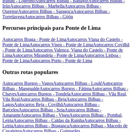
Bilbau - Logroño
Autocarros Bilbau - Badajoz
Autocarros Bilbau -
Irún
Autocarros Bilbau - Marbella
Autocarros Bilbau -
Ourense
Autocarros Bilbau - Saragoça
Autocarros Bilbau -
Torrelavega
Autocarros Bilbau - Gijón
Percursos principais para Ponte de Lima
Autocarros Braga - Ponte de Lima
Autocarros Viana do Castelo -
Ponte de Lima
Autocarros Viseu - Ponte de Lima
Autocarros Covilhã
- Ponte de Lima
Autocarros Valença, Viana do Castelo - Ponte de
Lima
Autocarros Mirandela - Ponte de Lima
Autocarros Lisboa -
Ponte de Lima
Autocarros Porto - Ponte de Lima
Outras rotas populares
Autocarros Burgos - Vagos
Autocarros Bilbau - Loulé
Autocarros
Bilbau - Mangualde
Autocarros Burgos - Fátima
Autocarros Bilbau -
Chaves
Autocarros Burgos - Tondela
Autocarros Bilbau - Vila Real,
Vila Real
Autocarros Bilbau - Beja
Autocarros Bilbau -
Lagos
Autocarros Beja - Covilhã
Autocarros Bilbau -
Barcelos
Autocarros Bilbau - Seia
Autocarros Bilbau -
Amarante
Autocarros Bilbau - Viseu
Autocarros Bilbau - Pombal,
Leiria
Autocarros Bilbau - Caldas da Rainha
Autocarros Bilbau -
Leiria
Autocarros Bilbau - Bragança
Autocarros Bilbau - Macedo de
Cavaleiros
Autocarros Bilbau - Guimarães