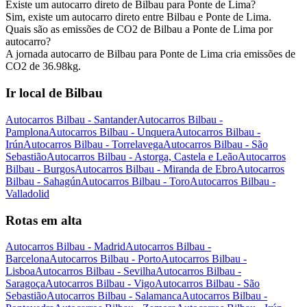
Existe um autocarro direto de Bilbau para Ponte de Lima?
Sim, existe um autocarro direto entre Bilbau e Ponte de Lima.
Quais são as emissões de CO2 de Bilbau a Ponte de Lima por
autocarro?
A jornada autocarro de Bilbau para Ponte de Lima cria emissões de
CO2 de 36.98kg.
Ir local de Bilbau
Autocarros Bilbau - Santander
Autocarros Bilbau -
Pamplona
Autocarros Bilbau - Unquera
Autocarros Bilbau -
Irún
Autocarros Bilbau - Torrelavega
Autocarros Bilbau - São
Sebastião
Autocarros Bilbau - Astorga, Castela e Leão
Autocarros
Bilbau - Burgos
Autocarros Bilbau - Miranda de Ebro
Autocarros
Bilbau - Sahagún
Autocarros Bilbau - Toro
Autocarros Bilbau -
Valladolid
Rotas em alta
Autocarros Bilbau - Madrid
Autocarros Bilbau -
Barcelona
Autocarros Bilbau - Porto
Autocarros Bilbau -
Lisboa
Autocarros Bilbau - Sevilha
Autocarros Bilbau -
Saragoça
Autocarros Bilbau - Vigo
Autocarros Bilbau - São
Sebastião
Autocarros Bilbau - Salamanca
Autocarros Bilbau -