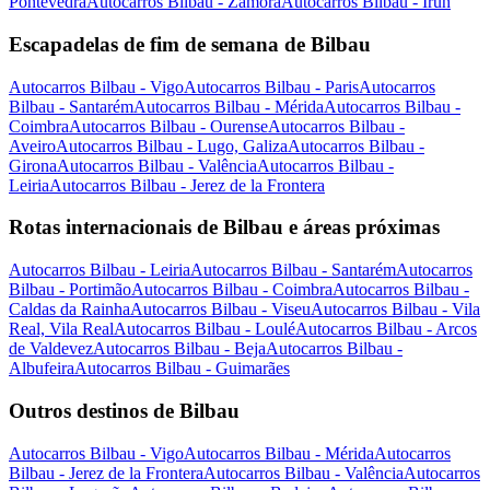
Pontevedra
Autocarros Bilbau - Zamora
Autocarros Bilbau - Irún
Escapadelas de fim de semana de Bilbau
Autocarros Bilbau - Vigo
Autocarros Bilbau - Paris
Autocarros
Bilbau - Santarém
Autocarros Bilbau - Mérida
Autocarros Bilbau -
Coimbra
Autocarros Bilbau - Ourense
Autocarros Bilbau -
Aveiro
Autocarros Bilbau - Lugo, Galiza
Autocarros Bilbau -
Girona
Autocarros Bilbau - Valência
Autocarros Bilbau -
Leiria
Autocarros Bilbau - Jerez de la Frontera
Rotas internacionais de Bilbau e áreas próximas
Autocarros Bilbau - Leiria
Autocarros Bilbau - Santarém
Autocarros
Bilbau - Portimão
Autocarros Bilbau - Coimbra
Autocarros Bilbau -
Caldas da Rainha
Autocarros Bilbau - Viseu
Autocarros Bilbau - Vila
Real, Vila Real
Autocarros Bilbau - Loulé
Autocarros Bilbau - Arcos
de Valdevez
Autocarros Bilbau - Beja
Autocarros Bilbau -
Albufeira
Autocarros Bilbau - Guimarães
Outros destinos de Bilbau
Autocarros Bilbau - Vigo
Autocarros Bilbau - Mérida
Autocarros
Bilbau - Jerez de la Frontera
Autocarros Bilbau - Valência
Autocarros