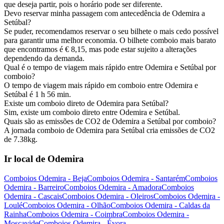
que deseja partir, pois o horário pode ser diferente.
Devo reservar minha passagem com antecedência de Odemira a
Setúbal?
Se puder, recomendamos reservar o seu bilhete o mais cedo possível
para garantir uma melhor economia. O bilhete comboio mais barato
que encontramos é € 8,15, mas pode estar sujeito a alterações
dependendo da demanda.
Qual é o tempo de viagem mais rápido entre Odemira e Setúbal por
comboio?
O tempo de viagem mais rápido em comboio entre Odemira e
Setúbal é 1 h 56 min.
Existe um comboio direto de Odemira para Setúbal?
Sim, existe um comboio direto entre Odemira e Setúbal.
Quais são as emissões de CO2 de Odemira a Setúbal por comboio?
A jornada comboio de Odemira para Setúbal cria emissões de CO2
de 7.38kg.
Ir local de Odemira
Comboios Odemira - Beja
Comboios Odemira - Santarém
Comboios
Odemira - Barreiro
Comboios Odemira - Amadora
Comboios
Odemira - Cascais
Comboios Odemira - Oleiros
Comboios Odemira -
Loulé
Comboios Odemira - Olhão
Comboios Odemira - Caldas da
Rainha
Comboios Odemira - Coimbra
Comboios Odemira -
Moscavide
Comboios Odemira - Évora