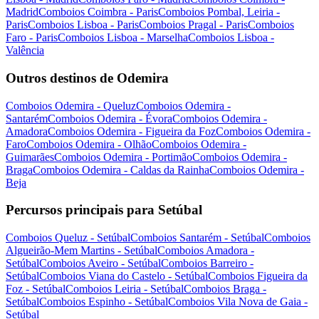
Madrid
Comboios Coimbra - Paris
Comboios Pombal, Leiria -
Paris
Comboios Lisboa - Paris
Comboios Pragal - Paris
Comboios
Faro - Paris
Comboios Lisboa - Marselha
Comboios Lisboa -
Valência
Outros destinos de Odemira
Comboios Odemira - Queluz
Comboios Odemira -
Santarém
Comboios Odemira - Évora
Comboios Odemira -
Amadora
Comboios Odemira - Figueira da Foz
Comboios Odemira -
Faro
Comboios Odemira - Olhão
Comboios Odemira -
Guimarães
Comboios Odemira - Portimão
Comboios Odemira -
Braga
Comboios Odemira - Caldas da Rainha
Comboios Odemira -
Beja
Percursos principais para Setúbal
Comboios Queluz - Setúbal
Comboios Santarém - Setúbal
Comboios
Algueirão-Mem Martins - Setúbal
Comboios Amadora -
Setúbal
Comboios Aveiro - Setúbal
Comboios Barreiro -
Setúbal
Comboios Viana do Castelo - Setúbal
Comboios Figueira da
Foz - Setúbal
Comboios Leiria - Setúbal
Comboios Braga -
Setúbal
Comboios Espinho - Setúbal
Comboios Vila Nova de Gaia -
Setúbal