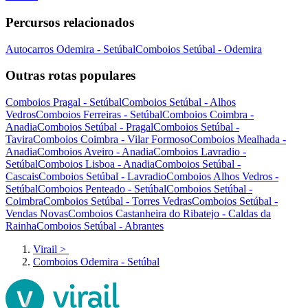
Percursos relacionados
Autocarros Odemira - Setúbal
Comboios Setúbal - Odemira
Outras rotas populares
Comboios Pragal - Setúbal
Comboios Setúbal - Alhos
Vedros
Comboios Ferreiras - Setúbal
Comboios Coimbra -
Anadia
Comboios Setúbal - Pragal
Comboios Setúbal -
Tavira
Comboios Coimbra - Vilar Formoso
Comboios Mealhada -
Anadia
Comboios Aveiro - Anadia
Comboios Lavradio -
Setúbal
Comboios Lisboa - Anadia
Comboios Setúbal -
Cascais
Comboios Setúbal - Lavradio
Comboios Alhos Vedros -
Setúbal
Comboios Penteado - Setúbal
Comboios Setúbal -
Coimbra
Comboios Setúbal - Torres Vedras
Comboios Setúbal -
Vendas Novas
Comboios Castanheira do Ribatejo - Caldas da
Rainha
Comboios Setúbal - Abrantes
Virail
>
Comboios Odemira - Setúbal