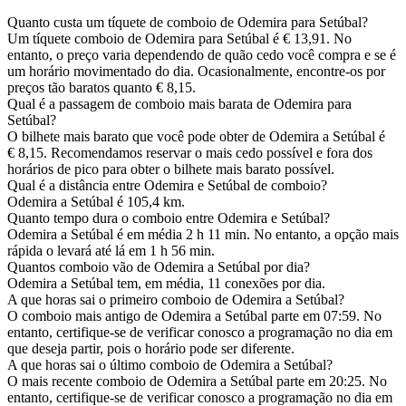
Quanto custa um tíquete de comboio de Odemira para Setúbal?
Um tíquete comboio de Odemira para Setúbal é € 13,91. No
entanto, o preço varia dependendo de quão cedo você compra e se é
um horário movimentado do dia. Ocasionalmente, encontre-os por
preços tão baratos quanto € 8,15.
Qual é a passagem de comboio mais barata de Odemira para
Setúbal?
O bilhete mais barato que você pode obter de Odemira a Setúbal é
€ 8,15. Recomendamos reservar o mais cedo possível e fora dos
horários de pico para obter o bilhete mais barato possível.
Qual é a distância entre Odemira e Setúbal de comboio?
Odemira a Setúbal é 105,4 km.
Quanto tempo dura o comboio entre Odemira e Setúbal?
Odemira a Setúbal é em média 2 h 11 min. No entanto, a opção mais
rápida o levará até lá em 1 h 56 min.
Quantos comboio vão de Odemira a Setúbal por dia?
Odemira a Setúbal tem, em média, 11 conexões por dia.
A que horas sai o primeiro comboio de Odemira a Setúbal?
O comboio mais antigo de Odemira a Setúbal parte em 07:59. No
entanto, certifique-se de verificar conosco a programação no dia em
que deseja partir, pois o horário pode ser diferente.
A que horas sai o último comboio de Odemira a Setúbal?
O mais recente comboio de Odemira a Setúbal parte em 20:25. No
entanto, certifique-se de verificar conosco a programação no dia em