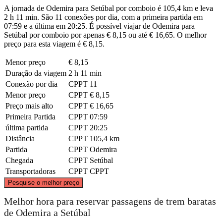
A jornada de Odemira para Setúbal por comboio é 105,4 km e leva
2 h 11 min. São 11 conexões por dia, com a primeira partida em
07:59 e a última em 20:25. É possível viajar de Odemira para
Setúbal por comboio por apenas € 8,15 ou até € 16,65. O melhor
preço para esta viagem é € 8,15.
Menor preço
€ 8,15
Duração da viagem
2 h 11 min
Conexão por dia
CPPT
11
Menor preço
CPPT
€ 8,15
Preço mais alto
CPPT
€ 16,65
Primeira Partida
CPPT
07:59
última partida
CPPT
20:25
Distância
CPPT
105,4 km
Partida
CPPT
Odemira
Chegada
CPPT
Setúbal
Transportadoras
CPPT
CPPT
©
CARTO
, ©
OpenStreetMap
contributors
Pesquise o melhor preço
Setúbal
Melhor hora para reservar passagens de trem baratas
de Odemira a Setúbal