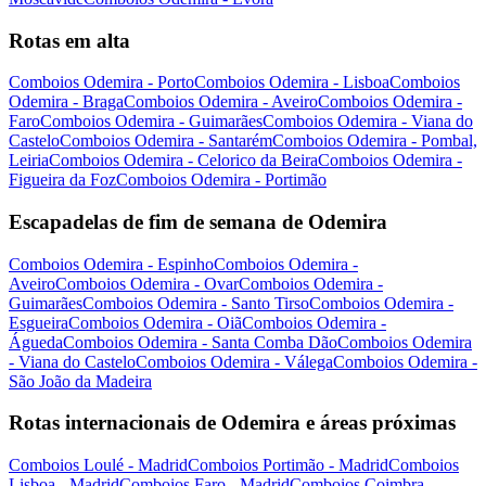
Rotas em alta
Comboios Odemira - Porto
Comboios Odemira - Lisboa
Comboios
Odemira - Braga
Comboios Odemira - Aveiro
Comboios Odemira -
Faro
Comboios Odemira - Guimarães
Comboios Odemira - Viana do
Castelo
Comboios Odemira - Santarém
Comboios Odemira - Pombal,
Leiria
Comboios Odemira - Celorico da Beira
Comboios Odemira -
Figueira da Foz
Comboios Odemira - Portimão
Escapadelas de fim de semana de Odemira
Comboios Odemira - Espinho
Comboios Odemira -
Aveiro
Comboios Odemira - Ovar
Comboios Odemira -
Guimarães
Comboios Odemira - Santo Tirso
Comboios Odemira -
Esgueira
Comboios Odemira - Oiã
Comboios Odemira -
Águeda
Comboios Odemira - Santa Comba Dão
Comboios Odemira
- Viana do Castelo
Comboios Odemira - Válega
Comboios Odemira -
São João da Madeira
Rotas internacionais de Odemira e áreas próximas
Comboios Loulé - Madrid
Comboios Portimão - Madrid
Comboios
Lisboa - Madrid
Comboios Faro - Madrid
Comboios Coimbra -