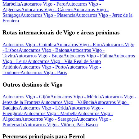
Marbella
Autocarros Vigo - Faro
Autocarros Vigo -
Algeciras
Autocarros Vigo - Cáceres
Autocarros Vigo -
Saragoça
Autocarros Vigo - Plasencia
Autocarros Vigo - Jerez de la
Frontera
Rotas internacionais de Vigo e áreas próximas
Autocarros Vigo - Coimbra
Autocarros Vigo - Faro
Autocarros Vigo
- Lisboa
Autocarros Vigo - Baiona
Autocarros Vigo -
Tavira
Autocarros Vigo - Braga
Autocarros Vigo - Fátima
Autocarros
Vigo - Leiria
Autocarros Vigo - Vila Real de Santo
António
Autocarros Vigo - Porto
Autocarros Vigo -
Toulouse
Autocarros Vigo - Paris
Outros destinos de Vigo
Autocarros Vigo - Gijón
Autocarros Vigo - Mérida
Autocarros Vigo -
Jerez de la Frontera
Autocarros Vigo - Valência
Autocarros Vigo -
Badajoz
Autocarros Vigo - Lérida
Autocarros Vigo -
Fuengirola
Autocarros Vigo - Marbella
Autocarros Vigo -
Algeciras
Autocarros Vigo - Saragoça
Autocarros Vigo -
Ponferrada
Autocarros Vigo - Vitória, País Basco
Percursos principais para Ferrol