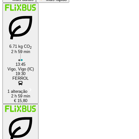
6.71 kg CO
2
2 h 59 min
Vigo
13:45
Vigo, Vigo (IC)
19:30
FERROL
1 alteração
2 h 59 min
€ 15,80