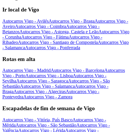
Ir local de Vigo
Autocarros Vigo - Avilés
Autocarros Vigo - Braga
Autocarros Vigo -
Aveiro
Autocarros Vigo - Coimbra
Autocarros Vigo -
Betanzos
Autocarros Vigo - Astorga, Castela e Leão
Autocarros Vigo
- Corunha
Autocarros Vigo - Fátima
Autocarros Vigo -
Ribadeo
Autocarros Vigo - Santiago de Compostela
Autocarros Vigo
- Salamanca
Autocarros Vigo - Ponferrada
Rotas em alta
Autocarros Vigo - Madrid
Autocarros Vigo - Barcelona
Autocarros
Vigo - Porto
Autocarros Vigo - Lisboa
Autocarros Vigo -
Sevilha
Autocarros Vigo - Saragoça
Autocarros Vigo - São
Sebastião
Autocarros Vigo - Salamanca
Autocarros Vigo -
Braga
Autocarros Vigo - Algeciras
Autocarros Vigo -
Pontevedra
Autocarros Vigo - Zamora
Escapadelas de fim de semana de Vigo
Autocarros Vigo - Vitória, País Basco
Autocarros Vigo -
Mérida
Autocarros Vigo - São Sebastião
Autocarros Vigo -
Valência
Autocarros Vigo - Lérida
Autocarros Vigo -