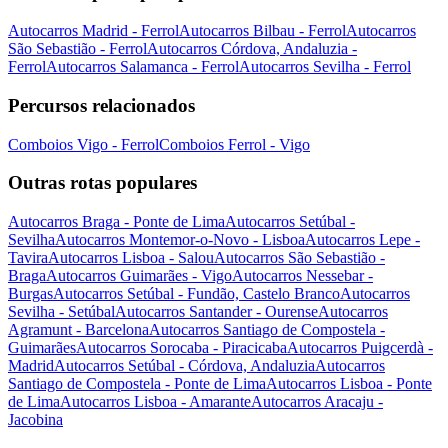
Autocarros Madrid - Ferrol
Autocarros Bilbau - Ferrol
Autocarros
São Sebastião - Ferrol
Autocarros Córdova, Andaluzia -
Ferrol
Autocarros Salamanca - Ferrol
Autocarros Sevilha - Ferrol
Percursos relacionados
Comboios Vigo - Ferrol
Comboios Ferrol - Vigo
Outras rotas populares
Autocarros Braga - Ponte de Lima
Autocarros Setúbal -
Sevilha
Autocarros Montemor-o-Novo - Lisboa
Autocarros Lepe -
Tavira
Autocarros Lisboa - Salou
Autocarros São Sebastião -
Braga
Autocarros Guimarães - Vigo
Autocarros Nessebar -
Burgas
Autocarros Setúbal - Fundão, Castelo Branco
Autocarros
Sevilha - Setúbal
Autocarros Santander - Ourense
Autocarros
Agramunt - Barcelona
Autocarros Santiago de Compostela -
Guimarães
Autocarros Sorocaba - Piracicaba
Autocarros Puigcerdà -
Madrid
Autocarros Setúbal - Córdova, Andaluzia
Autocarros
Santiago de Compostela - Ponte de Lima
Autocarros Lisboa - Ponte
de Lima
Autocarros Lisboa - Amarante
Autocarros Aracaju -
Jacobina