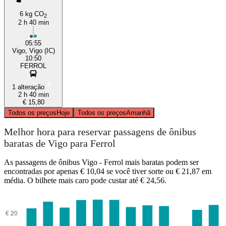
6 kg CO
2
2 h 40 min
05:55
Vigo, Vigo (IC)
10:50
FERROL
1 alteração
2 h 40 min
€ 15,80
Todos os preços
Hoje
Todos os preços
Amanhã
Melhor hora para reservar passagens de ônibus
baratas de Vigo para Ferrol
As passagens de ônibus Vigo - Ferrol mais baratas podem ser
encontradas por apenas € 10,04 se você tiver sorte ou € 21,87 em
média. O bilhete mais caro pode custar até € 24,56.