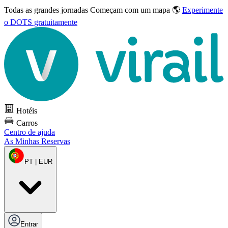
Todas as grandes jornadas
Começam com um mapa 🌎
Experimente
o DOTS gratuitamente
Hotéis
Carros
Centro de ajuda
As Minhas Reservas
PT | EUR
Entrar