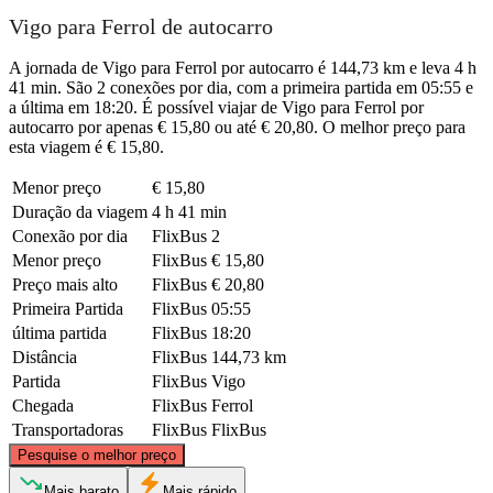
Vigo para Ferrol de autocarro
A jornada de Vigo para Ferrol por autocarro é 144,73 km e leva 4 h
41 min. São 2 conexões por dia, com a primeira partida em 05:55 e
a última em 18:20. É possível viajar de Vigo para Ferrol por
autocarro por apenas € 15,80 ou até € 20,80. O melhor preço para
esta viagem é € 15,80.
Menor preço
€ 15,80
Duração da viagem
4 h 41 min
Conexão por dia
FlixBus
2
Menor preço
FlixBus
€ 15,80
Preço mais alto
FlixBus
€ 20,80
Primeira Partida
FlixBus
05:55
última partida
FlixBus
18:20
Distância
FlixBus
144,73 km
Partida
FlixBus
Vigo
Chegada
FlixBus
Ferrol
Transportadoras
FlixBus
FlixBus
©
CARTO
, ©
OpenStreetMap
contributors
Pesquise o melhor preço
Ferrol
Mais barato
Mais rápido