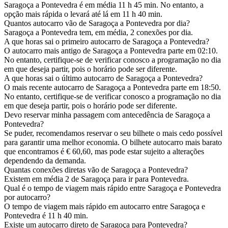
Saragoça a Pontevedra é em média 11 h 45 min. No entanto, a
opção mais rápida o levará até lá em 11 h 40 min.
Quantos autocarro vão de Saragoça a Pontevedra por dia?
Saragoça a Pontevedra tem, em média, 2 conexões por dia.
A que horas sai o primeiro autocarro de Saragoça a Pontevedra?
O autocarro mais antigo de Saragoça a Pontevedra parte em 02:10.
No entanto, certifique-se de verificar conosco a programação no dia
em que deseja partir, pois o horário pode ser diferente.
A que horas sai o último autocarro de Saragoça a Pontevedra?
O mais recente autocarro de Saragoça a Pontevedra parte em 18:50.
No entanto, certifique-se de verificar conosco a programação no dia
em que deseja partir, pois o horário pode ser diferente.
Devo reservar minha passagem com antecedência de Saragoça a
Pontevedra?
Se puder, recomendamos reservar o seu bilhete o mais cedo possível
para garantir uma melhor economia. O bilhete autocarro mais barato
que encontramos é € 60,60, mas pode estar sujeito a alterações
dependendo da demanda.
Quantas conexões diretas vão de Saragoça a Pontevedra?
Existem em média 2 de Saragoça para ir para Pontevedra.
Qual é o tempo de viagem mais rápido entre Saragoça e Pontevedra
por autocarro?
O tempo de viagem mais rápido em autocarro entre Saragoça e
Pontevedra é 11 h 40 min.
Existe um autocarro direto de Saragoça para Pontevedra?