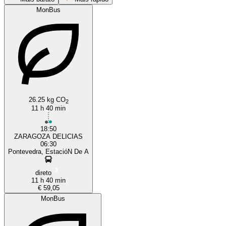
MonBus
Pontevedra
Saragossa
26.25 kg CO
2
11 h 40 min
18:50
ZARAGOZA DELICIAS
06:30
Pontevedra, EstacióN De A
direto
11 h 40 min
€ 59,05
MonBus