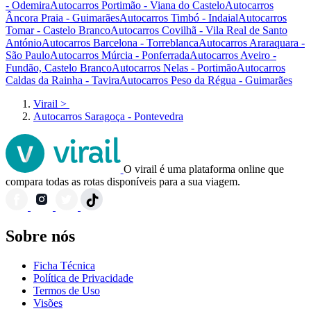
- Odemira
Autocarros Portimão - Viana do Castelo
Autocarros
Âncora Praia - Guimarães
Autocarros Timbó - Indaial
Autocarros
Tomar - Castelo Branco
Autocarros Covilhã - Vila Real de Santo
António
Autocarros Barcelona - Torreblanca
Autocarros Araraquara -
São Paulo
Autocarros Múrcia - Ponferrada
Autocarros Aveiro -
Fundão, Castelo Branco
Autocarros Nelas - Portimão
Autocarros
Caldas da Rainha - Tavira
Autocarros Peso da Régua - Guimarães
Virail
>
Autocarros Saragoça - Pontevedra
O virail é uma plataforma online que
compara todas as rotas disponíveis para a sua viagem.
Sobre nós
Ficha Técnica
Política de Privacidade
Termos de Uso
Visões