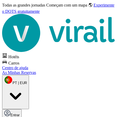
Todas as grandes jornadas
Começam com um mapa 🌎
Experimente
o DOTS gratuitamente
Hotéis
Carros
Centro de ajuda
As Minhas Reservas
PT | EUR
Entrar