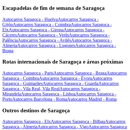
Escapadelas de fim de semana de Saragoça
Autocarros Saragoça - Huelva
Autocarros Saragoça -
Gijón
Autocarros Saragoça - Coimbra
Autocarros Saragoça -
Elx
Autocarros Saragoça - Girona
Autocarros Saragoça -
Cáceres
Autocarros Saragoça - Verín
Autocarros Saragoça -
Palência
Autocarros Saragoça - Avilés
Autocarros Saragoça -
Almeria
Autocarros Saragoça - Lugones
Autocarros Saragoça -
Braga
Rotas internacionais de Saragoça e áreas próximas
Autocarros Saragoça - Paris
Autocarros Saragoça - Braga
Autocarros
Saragoça - Coimbra
Autocarros Saragoça - Évora
Autocarros
Saragoça - Guimarães
Autocarros Saragoça - Guarda
Autocarros
Saragoça - Vila Real, Vila Real
Autocarros Saragoça -
Mirandela
Autocarros Saragoça - Lisboa
Autocarros Saragoça -
Porto
Autocarros Barcelona - Roma
Autocarros Madrid - Roma
Outros destinos de Saragoça
Autocarros Saragoça - Elx
Autocarros Saragoça - Bilbau
Autocarros
Saragoça - Almeria
Autocarros Saragoça - Vigo
Autocarros Saragoça