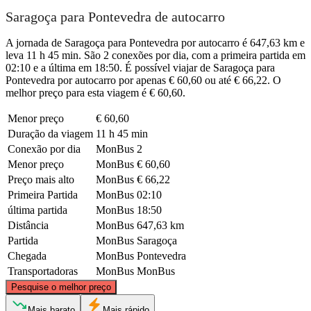
Saragoça para Pontevedra de autocarro
A jornada de Saragoça para Pontevedra por autocarro é 647,63 km e
leva 11 h 45 min. São 2 conexões por dia, com a primeira partida em
02:10 e a última em 18:50. É possível viajar de Saragoça para
Pontevedra por autocarro por apenas € 60,60 ou até € 66,22. O
melhor preço para esta viagem é € 60,60.
Menor preço
€ 60,60
Duração da viagem
11 h 45 min
Conexão por dia
MonBus
2
Menor preço
MonBus
€ 60,60
Preço mais alto
MonBus
€ 66,22
Primeira Partida
MonBus
02:10
última partida
MonBus
18:50
Distância
MonBus
647,63 km
Partida
MonBus
Saragoça
Chegada
MonBus
Pontevedra
Transportadoras
MonBus
MonBus
©
CARTO
, ©
OpenStreetMap
contributors
Pesquise o melhor preço
Mais barato
Mais rápido