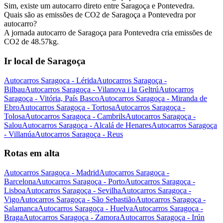
Sim, existe um autocarro direto entre Saragoça e Pontevedra.
Quais são as emissões de CO2 de Saragoça a Pontevedra por
autocarro?
A jornada autocarro de Saragoça para Pontevedra cria emissões de
CO2 de 48.57kg.
Ir local de Saragoça
Autocarros Saragoça - Lérida
Autocarros Saragoça -
Bilbau
Autocarros Saragoça - Vilanova i la Geltrú
Autocarros
Saragoça - Vitória, País Basco
Autocarros Saragoça - Miranda de
Ebro
Autocarros Saragoça - Tortosa
Autocarros Saragoça -
Tolosa
Autocarros Saragoça - Cambrils
Autocarros Saragoça -
Salou
Autocarros Saragoça - Alcalá de Henares
Autocarros Saragoça
- Villanúa
Autocarros Saragoça - Reus
Rotas em alta
Autocarros Saragoça - Madrid
Autocarros Saragoça -
Barcelona
Autocarros Saragoça - Porto
Autocarros Saragoça -
Lisboa
Autocarros Saragoça - Sevilha
Autocarros Saragoça -
Vigo
Autocarros Saragoça - São Sebastião
Autocarros Saragoça -
Salamanca
Autocarros Saragoça - Huelva
Autocarros Saragoça -
Braga
Autocarros Saragoça - Zamora
Autocarros Saragoça - Irún