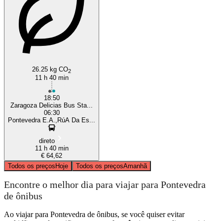
26.25 kg CO
2
11 h 40 min
18:50
Zaragoza Delicias Bus Sta...
06:30
Pontevedra E.A.,RúA Da Es...
direto
11 h 40 min
€ 64,62
Todos os preços
Hoje
Todos os preços
Amanhã
Encontre o melhor dia para viajar para Pontevedra
de ônibus
Ao viajar para Pontevedra de ônibus, se você quiser evitar