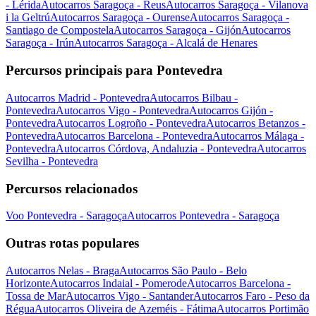
- Lérida
Autocarros Saragoça - Reus
Autocarros Saragoça - Vilanova
i la Geltrú
Autocarros Saragoça - Ourense
Autocarros Saragoça -
Santiago de Compostela
Autocarros Saragoça - Gijón
Autocarros
Saragoça - Irún
Autocarros Saragoça - Alcalá de Henares
Percursos principais para Pontevedra
Autocarros Madrid - Pontevedra
Autocarros Bilbau -
Pontevedra
Autocarros Vigo - Pontevedra
Autocarros Gijón -
Pontevedra
Autocarros Logroño - Pontevedra
Autocarros Betanzos -
Pontevedra
Autocarros Barcelona - Pontevedra
Autocarros Málaga -
Pontevedra
Autocarros Córdova, Andaluzia - Pontevedra
Autocarros
Sevilha - Pontevedra
Percursos relacionados
Voo Pontevedra - Saragoça
Autocarros Pontevedra - Saragoça
Outras rotas populares
Autocarros Nelas - Braga
Autocarros São Paulo - Belo
Horizonte
Autocarros Indaial - Pomerode
Autocarros Barcelona -
Tossa de Mar
Autocarros Vigo - Santander
Autocarros Faro - Peso da
Régua
Autocarros Oliveira de Azeméis - Fátima
Autocarros Portimão