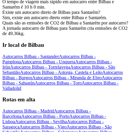
O tempo de viagem mais rápido em autocarro entre Bilbau e
Santarém é 10 h 0 min.
Existe um autocarro direto de Bilbau para Santarém?
Sim, existe um autocarro direto entre Bilbau e Santarém.
Quais são as emissões de CO2 de Bilbau a Santarém por autocarro?
A jornada autocarro de Bilbau para Santarém cria emissões de CO2
de 49.36kg.
Ir local de Bilbau
Autocarros Bilbau - Santander
Autocarros Bilbau -
Pamplona
Autocarros Bilbau - Unquera
Autocarros Bilbau -
Irún
Autocarros Bilbau - Torrelavega
Autocarros Bilbau - São
Sebastião
Autocarros Bilbau - Astorga, Castela e Leão
Autocarros
Bilbau - Burgos
Autocarros Bilbau - Miranda de Ebro
Autocarros
Bilbau - Sahagún
Autocarros Bilbau - Toro
Autocarros Bilbau -
Valladolid
Rotas em alta
Autocarros Bilbau - Madrid
Autocarros Bilbau -
Barcelona
Autocarros Bilbau - Porto
Autocarros Bilbau -
Lisboa
Autocarros Bilbau - Sevilha
Autocarros Bilbau -
Saragoça
Autocarros Bilbau - Vigo
Autocarros Bilbau - São