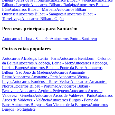
Bilbau - Jerez de la Frontera
Autocarros Bilbau - Valência
Autocarros
Bilbau - Logroño
Autocarros Bilbau - Badajoz
Autocarros Bilbau -
Irún
Autocarros Bilbau - Marbella
Autocarros Bilbau -
Ourense
Autocarros Bilbau - Saragoça
Autocarros Bilbau -
Torrelavega
Autocarros Bilbau - Gijón
Percursos principais para Santarém
Autocarros Lisboa - Santarém
Autocarros Porto - Santarém
Outras rotas populares
Autocarros Alcobaça, Leiria - Paris
Autocarros Benidorm - Celorico
da Beira
Autocarros Alcobaça, Leiria - Metz
Autocarros Alcobaça,
Leiria - Burgos
Autocarros Bilbau - Ponte da Barca
Autocarros
Bilbau - São João da Madeira
Autocarros Amarante -
Reims
Autocarros Amarante - Paris
Autocarros Viena -
Lagos
Autocarros Bordéus - Torres Vedras
Autocarros Amarante -
Niort
Autocarros Bilbau - Portimão
Autocarros Bilbau -
Benavente
Autocarros Aguim - Périgueux
Autocarros Arcos de
Valdevez - Genebra
Autocarros Arcos de Valdevez - Paris
Autocarros
Arcos de Valdevez - Valência
Autocarros Burgos - Ponte da
Barca
Autocarros Burgos - San Vicente de la Barquera
Autocarros
Burgos - Portugalete