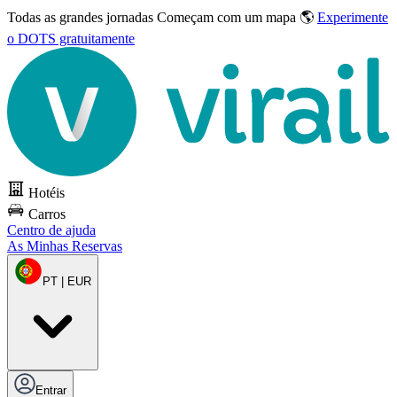
Todas as grandes jornadas
Começam com um mapa 🌎
Experimente
o DOTS gratuitamente
Hotéis
Carros
Centro de ajuda
As Minhas Reservas
PT | EUR
Entrar