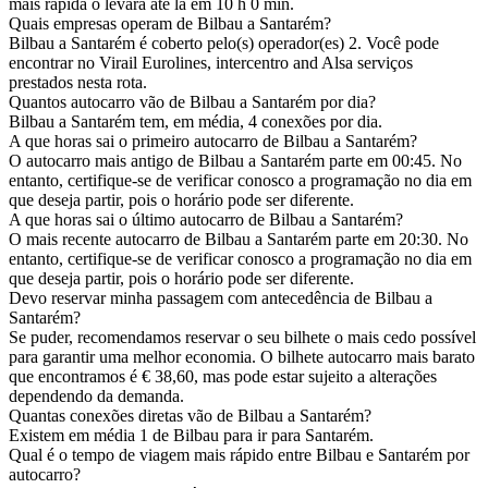
mais rápida o levará até lá em 10 h 0 min.
Quais empresas operam de Bilbau a Santarém?
Bilbau a Santarém é coberto pelo(s) operador(es) 2. Você pode
encontrar no Virail Eurolines, intercentro and Alsa serviços
prestados nesta rota.
Quantos autocarro vão de Bilbau a Santarém por dia?
Bilbau a Santarém tem, em média, 4 conexões por dia.
A que horas sai o primeiro autocarro de Bilbau a Santarém?
O autocarro mais antigo de Bilbau a Santarém parte em 00:45. No
entanto, certifique-se de verificar conosco a programação no dia em
que deseja partir, pois o horário pode ser diferente.
A que horas sai o último autocarro de Bilbau a Santarém?
O mais recente autocarro de Bilbau a Santarém parte em 20:30. No
entanto, certifique-se de verificar conosco a programação no dia em
que deseja partir, pois o horário pode ser diferente.
Devo reservar minha passagem com antecedência de Bilbau a
Santarém?
Se puder, recomendamos reservar o seu bilhete o mais cedo possível
para garantir uma melhor economia. O bilhete autocarro mais barato
que encontramos é € 38,60, mas pode estar sujeito a alterações
dependendo da demanda.
Quantas conexões diretas vão de Bilbau a Santarém?
Existem em média 1 de Bilbau para ir para Santarém.
Qual é o tempo de viagem mais rápido entre Bilbau e Santarém por
autocarro?