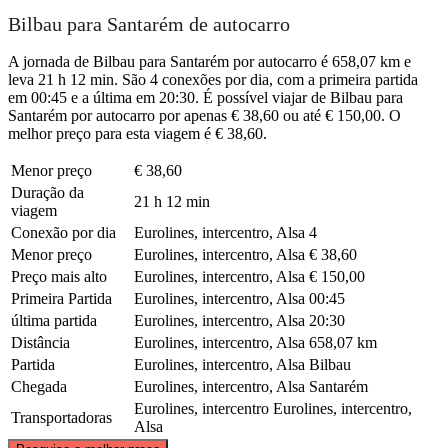
Bilbau para Santarém de autocarro
A jornada de Bilbau para Santarém por autocarro é 658,07 km e
leva 21 h 12 min. São 4 conexões por dia, com a primeira partida
em 00:45 e a última em 20:30. É possível viajar de Bilbau para
Santarém por autocarro por apenas € 38,60 ou até € 150,00. O
melhor preço para esta viagem é € 38,60.
Menor preço
€ 38,60
Duração da
21 h 12 min
viagem
Conexão por dia
Eurolines, intercentro, Alsa
4
Menor preço
Eurolines, intercentro, Alsa
€ 38,60
Preço mais alto
Eurolines, intercentro, Alsa
€ 150,00
Primeira Partida
Eurolines, intercentro, Alsa
00:45
última partida
Eurolines, intercentro, Alsa
20:30
Distância
Eurolines, intercentro, Alsa
658,07 km
Partida
Eurolines, intercentro, Alsa
Bilbau
Chegada
Eurolines, intercentro, Alsa
Santarém
Eurolines, intercentro
Eurolines, intercentro,
Transportadoras
Alsa
©
CARTO
, ©
OpenStreetMap
contributors