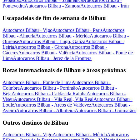
Sebastião
Autocarros Bilbau - Salamanca
Autocarros Bilbau -
Pontevedra
Autocarros Bilbau - Zamora
Autocarros Bilbau - Irún
Escapadelas de fim de semana de Bilbau
Autocarros Bilbau - Vigo
Autocarros Bilbau - Paris
Autocarros
Bilbau - Almeria
Autocarros Bilbau - Mérida
Autocarros Bilbau -
Ourense
Autocarros Bilbau - Lugo, Galiza
Autocarros Bilbau -
Leiria
Autocarros Bilbau - Girona
Autocarros Bilbau -
Cáceres
Autocarros Bilbau - Valência
Autocarros Bilbau - Ponte de
Lima
Autocarros Bilbau - Jerez de la Frontera
Rotas internacionais de Bilbau e áreas próximas
Autocarros Bilbau - Ponte de Lima
Autocarros Bilbau -
Coimbra
Autocarros Bilbau - Portimão
Autocarros Bilbau -
Beja
Autocarros Bilbau - Caldas da Rainha
Autocarros Bilbau -
Viseu
Autocarros Bilbau - Vila Real, Vila Real
Autocarros Bilbau -
Loulé
Autocarros Bilbau - Arcos de Valdevez
Autocarros Bilbau -
Aveiro
Autocarros Bilbau - Albufeira
Autocarros Bilbau - Guimarães
Outros destinos de Bilbau
Autocarros Bilbau - Vigo
Autocarros Bilbau - Mérida
Autocarros