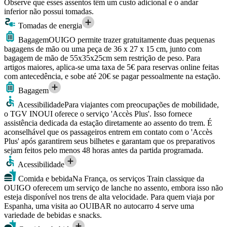
Observe que esses assentos têm um custo adicional e o andar
inferior não possui tomadas.
Tomadas de energia
Bagagem
OUIGO permite trazer gratuitamente duas pequenas
bagagens de mão ou uma peça de 36 x 27 x 15 cm, junto com
bagagem de mão de 55x35x25cm sem restrição de peso. Para
artigos maiores, aplica-se uma taxa de 5€ para reservas online feitas
com antecedência, e sobe até 20€ se pagar pessoalmente na estação.
Bagagem
Acessibilidade
Para viajantes com preocupações de mobilidade,
o TGV INOUI oferece o serviço 'Accès Plus'. Isso fornece
assistência dedicada da estação diretamente ao assento do trem. É
aconselhável que os passageiros entrem em contato com o 'Accès
Plus' após garantirem seus bilhetes e garantam que os preparativos
sejam feitos pelo menos 48 horas antes da partida programada.
Acessibilidade
Comida e bebida
Na França, os serviços Train classique da
OUIGO oferecem um serviço de lanche no assento, embora isso não
esteja disponível nos trens de alta velocidade. Para quem viaja por
Espanha, uma visita ao OUIBAR no autocarro 4 serve uma
variedade de bebidas e snacks.