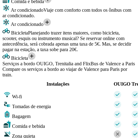
Comida e bebida
Ar condicionado
Viaje com conforto com todos os ônibus com
ar condicionado.
Ar condicionado
Bicicleta
Planejando trazer itens maiores, como bicicleta,
scooter, esquis ou instrumento musical? Se reservar online com
antecedência, será cobrada apenas uma taxa de 5€. Mas, se decidir
pagar na estação, a taxa sobe para 20€.
Bicicleta
Serviços a bordo OUIGO, Trenitalia and FlixBus de Valence a Paris
Compare os serviços a bordo ao viajar de Valence para Paris por
train.
Instalações
OUIGO
Tre
Wi-fi
Tomadas de energia
Bagagem
Comida e bebida
Zona quieta