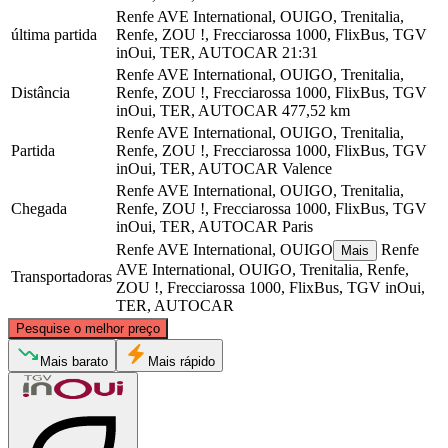
Renfe AVE International, OUIGO, Trenitalia,
última partida
Renfe, ZOU !, Frecciarossa 1000, FlixBus, TGV
inOui, TER, AUTOCAR
21:31
Renfe AVE International, OUIGO, Trenitalia,
Distância
Renfe, ZOU !, Frecciarossa 1000, FlixBus, TGV
inOui, TER, AUTOCAR
477,52 km
Renfe AVE International, OUIGO, Trenitalia,
Partida
Renfe, ZOU !, Frecciarossa 1000, FlixBus, TGV
inOui, TER, AUTOCAR
Valence
Renfe AVE International, OUIGO, Trenitalia,
Chegada
Renfe, ZOU !, Frecciarossa 1000, FlixBus, TGV
inOui, TER, AUTOCAR
Paris
Renfe AVE International, OUIGO
Renfe
Mais
AVE International, OUIGO, Trenitalia, Renfe,
Transportadoras
ZOU !, Frecciarossa 1000, FlixBus, TGV inOui,
TER, AUTOCAR
©
CARTO
, ©
OpenStreetMap
contributors
Pesquise o melhor preço
Paris
Mais barato
Mais rápido