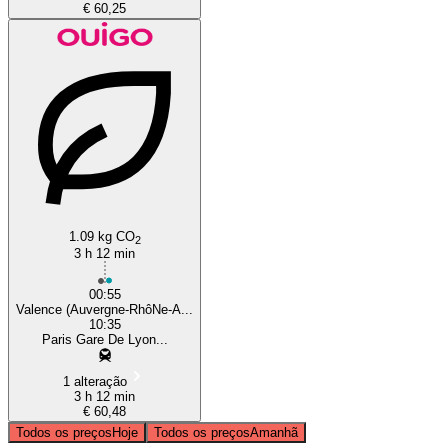
€ 60,25
1.09 kg CO
2
3 h 12 min
00:55
Valence (Auvergne-RhôNe-A...
10:35
Paris Gare De Lyon...
1 alteração
3 h 12 min
€ 60,48
Todos os preços
Hoje
Todos os preços
Amanhã