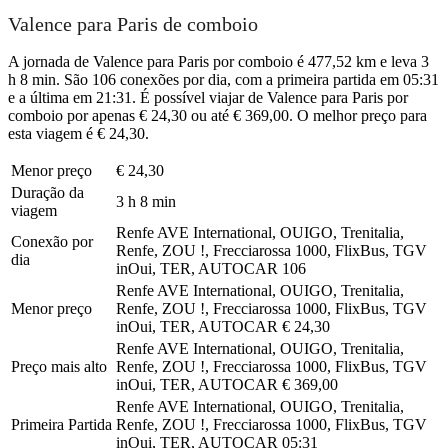
Valence para Paris de comboio
A jornada de Valence para Paris por comboio é 477,52 km e leva 3
h 8 min. São 106 conexões por dia, com a primeira partida em 05:31
e a última em 21:31. É possível viajar de Valence para Paris por
comboio por apenas € 24,30 ou até € 369,00. O melhor preço para
esta viagem é € 24,30.
Menor preço
€ 24,30
Duração da
3 h 8 min
viagem
Renfe AVE International, OUIGO, Trenitalia,
Conexão por
Renfe, ZOU !, Frecciarossa 1000, FlixBus, TGV
dia
inOui, TER, AUTOCAR
106
Renfe AVE International, OUIGO, Trenitalia,
Menor preço
Renfe, ZOU !, Frecciarossa 1000, FlixBus, TGV
inOui, TER, AUTOCAR
€ 24,30
Renfe AVE International, OUIGO, Trenitalia,
Preço mais alto
Renfe, ZOU !, Frecciarossa 1000, FlixBus, TGV
inOui, TER, AUTOCAR
€ 369,00
Renfe AVE International, OUIGO, Trenitalia,
Primeira Partida
Renfe, ZOU !, Frecciarossa 1000, FlixBus, TGV
inOui, TER, AUTOCAR
05:31