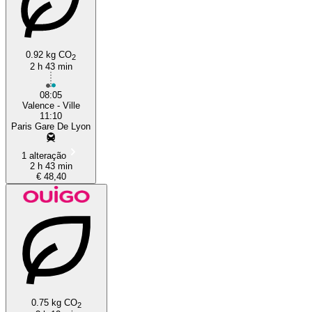
0.92 kg CO
2
2 h 43 min
Valence
08:05
Valence - Ville
11:10
Paris Gare De Lyon
1 alteração
2 h 43 min
€ 48,40
0.75 kg CO
2