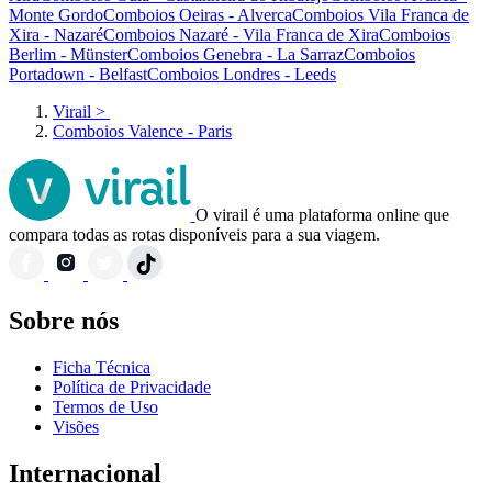
Monte Gordo
Comboios Oeiras - Alverca
Comboios Vila Franca de
Xira - Nazaré
Comboios Nazaré - Vila Franca de Xira
Comboios
Berlim - Münster
Comboios Genebra - La Sarraz
Comboios
Portadown - Belfast
Comboios Londres - Leeds
Virail
>
Comboios Valence - Paris
O virail é uma plataforma online que
compara todas as rotas disponíveis para a sua viagem.
Sobre nós
Ficha Técnica
Política de Privacidade
Termos de Uso
Visões
Internacional