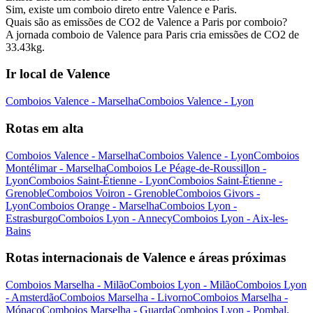
Sim, existe um comboio direto entre Valence e Paris.
Quais são as emissões de CO2 de Valence a Paris por comboio?
A jornada comboio de Valence para Paris cria emissões de CO2 de
33.43kg.
Ir local de Valence
Comboios Valence - Marselha
Comboios Valence - Lyon
Rotas em alta
Comboios Valence - Marselha
Comboios Valence - Lyon
Comboios
Montélimar - Marselha
Comboios Le Péage-de-Roussillon -
Lyon
Comboios Saint-Étienne - Lyon
Comboios Saint-Étienne -
Grenoble
Comboios Voiron - Grenoble
Comboios Givors -
Lyon
Comboios Orange - Marselha
Comboios Lyon -
Estrasburgo
Comboios Lyon - Annecy
Comboios Lyon - Aix-les-
Bains
Rotas internacionais de Valence e áreas próximas
Comboios Marselha - Milão
Comboios Lyon - Milão
Comboios Lyon
- Amsterdão
Comboios Marselha - Livorno
Comboios Marselha -
Mónaco
Comboios Marselha - Guarda
Comboios Lyon - Pombal,