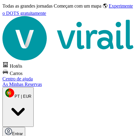
Todas as grandes jornadas
Começam com um mapa 🌎
Experimente
o DOTS gratuitamente
Hotéis
Carros
Centro de ajuda
As Minhas Reservas
PT | EUR
Entrar