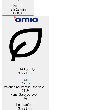
direto
2 h 12 min
€ 60,00
1.14 kg CO
2
3 h 21 min
12:55
Valence (Auvergne-RhôNe-A...
21:34
Paris Gare De Lyon...
1 alteração
3 h 21 min