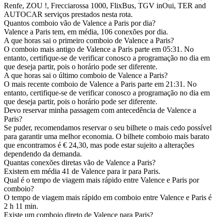
Renfe, ZOU !, Frecciarossa 1000, FlixBus, TGV inOui, TER and
AUTOCAR serviços prestados nesta rota.
Quantos comboio vão de Valence a Paris por dia?
Valence a Paris tem, em média, 106 conexões por dia.
A que horas sai o primeiro comboio de Valence a Paris?
O comboio mais antigo de Valence a Paris parte em 05:31. No
entanto, certifique-se de verificar conosco a programação no dia em
que deseja partir, pois o horário pode ser diferente.
A que horas sai o último comboio de Valence a Paris?
O mais recente comboio de Valence a Paris parte em 21:31. No
entanto, certifique-se de verificar conosco a programação no dia em
que deseja partir, pois o horário pode ser diferente.
Devo reservar minha passagem com antecedência de Valence a
Paris?
Se puder, recomendamos reservar o seu bilhete o mais cedo possível
para garantir uma melhor economia. O bilhete comboio mais barato
que encontramos é € 24,30, mas pode estar sujeito a alterações
dependendo da demanda.
Quantas conexões diretas vão de Valence a Paris?
Existem em média 41 de Valence para ir para Paris.
Qual é o tempo de viagem mais rápido entre Valence e Paris por
comboio?
O tempo de viagem mais rápido em comboio entre Valence e Paris é
2 h 11 min.
Existe um comboio direto de Valence para Paris?