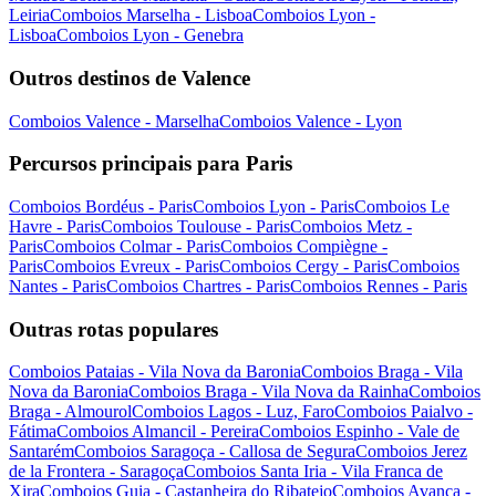
Leiria
Comboios Marselha - Lisboa
Comboios Lyon -
Lisboa
Comboios Lyon - Genebra
Outros destinos de Valence
Comboios Valence - Marselha
Comboios Valence - Lyon
Percursos principais para Paris
Comboios Bordéus - Paris
Comboios Lyon - Paris
Comboios Le
Havre - Paris
Comboios Toulouse - Paris
Comboios Metz -
Paris
Comboios Colmar - Paris
Comboios Compiègne -
Paris
Comboios Evreux - Paris
Comboios Cergy - Paris
Comboios
Nantes - Paris
Comboios Chartres - Paris
Comboios Rennes - Paris
Outras rotas populares
Comboios Pataias - Vila Nova da Baronia
Comboios Braga - Vila
Nova da Baronia
Comboios Braga - Vila Nova da Rainha
Comboios
Braga - Almourol
Comboios Lagos - Luz, Faro
Comboios Paialvo -
Fátima
Comboios Almancil - Pereira
Comboios Espinho - Vale de
Santarém
Comboios Saragoça - Callosa de Segura
Comboios Jerez
de la Frontera - Saragoça
Comboios Santa Iria - Vila Franca de
Xira
Comboios Guia - Castanheira do Ribatejo
Comboios Avanca -