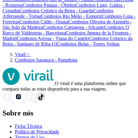
- Requena
Comboios Pataias - Óbidos
Comboios Lugo, Galiza -
Corunha
Comboios Celorico da Beira - Guarda
Comboios
Alferrarede - Tomar
Comboios Rio Meão - Esmoriz
Comboios Guia -
Ferreiras
Comboios Cádis - Osuna
Comboios Oliveira de Azeméis -
São João da Madeira
Comboios Cartagena - Alicante
Comboios O
Barco de Valdeorras - Barcelona
Comboios Jimena de la Frontera -
Madrid
Comboios Areosa - Viana do Castelo
Comboios Celorico da
Beira - Santiago de Riba-Ul
Comboios Belas - Torres Vedras
Virail
>
Comboios Saragoça - Pamplona
O virail é uma plataforma online que
compara todas as rotas disponíveis para a sua viagem.
Sobre nós
Ficha Técnica
Política de Privacidade
Termos de Uso