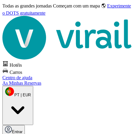
Todas as grandes jornadas
Começam com um mapa 🌎
Experimente
o DOTS gratuitamente
Hotéis
Carros
Centro de ajuda
As Minhas Reservas
PT | EUR
Entrar