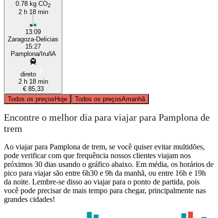
0.78 kg CO
2
2 h 18 min
13:09
Zaragoza-Delicias
15:27
Pamplona/IruñA
direto
2 h 18 min
€ 85,33
Todos os preços
Hoje
Todos os preços
Amanhã
Encontre o melhor dia para viajar para Pamplona de
trem
Ao viajar para Pamplona de trem, se você quiser evitar multidões,
pode verificar com que frequência nossos clientes viajam nos
próximos 30 dias usando o gráfico abaixo. Em média, os horários de
pico para viajar são entre 6h30 e 9h da manhã, ou entre 16h e 19h
da noite. Lembre-se disso ao viajar para o ponto de partida, pois
você pode precisar de mais tempo para chegar, principalmente nas
grandes cidades!