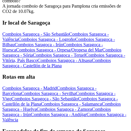
comboio?
A jornada comboio de Saragoça para Pamplona cria emissões de
CO2 de 10.07kg.
Ir local de Saragoça
Comboios Saragoça - São Sebastião
Comboios Saragoça -
Valência
Comboios Saragoça - Logroño
Comboios Saragoça -
Bilbau
Comboios Saragoça - Irún
Comboios Saragoça -
Huesca
Comboios Saragoça - Orpesa/Oropesa del Mar
Comboios
Saragoça - Sória
Comboios Saragoça - Teruel
Comboios Saragoça -
Vitória, País Basco
Comboios Saragoça - Altsasu
Comboios
Saragoça - Castellón de la Plana
Rotas em alta
Comboios Saragoça - Madrid
Comboios Saragoça -
Barcelona
Comboios Saragoça - Sevilha
Comboios Saragoça -
Vigo
Comboios Saragoça - São Sebastião
Comboios Saragoça -
Castellón de la Plana
Comboios Saragoça - Salamanca
Comboios
Saragoça - Huelva
Comboios Saragoça - Zamora
Comboios
Saragoça - Irún
Comboios Saragoça - Andújar
Comboios Saragoça -
Valência