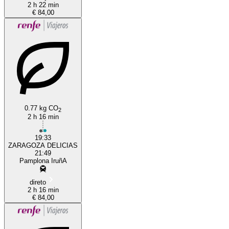
2 h 22 min
€ 84,00
0.77 kg CO
2
2 h 16 min
19:33
ZARAGOZA DELICIAS
21:49
Pamplona IruñA
direto
2 h 16 min
€ 84,00