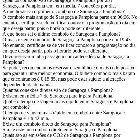
Quantos comboio vão de Saragoça a Pamplona por dia?
Saragoça a Pamplona tem, em média, 7 conexões por dia.
A que horas sai o primeiro comboio de Saragoça a Pamplona?
O comboio mais antigo de Saragoça a Pamplona parte em 06:06. No
entanto, certifique-se de verificar conosco a programação no dia em
que deseja partir, pois o horário pode ser diferente.
A que horas sai o último comboio de Saragoça a Pamplona?
O mais recente comboio de Saragoça a Pamplona parte em 19:43.
No entanto, certifique-se de verificar conosco a programação no dia
em que deseja partir, pois o horário pode ser diferente.
Devo reservar minha passagem com antecedência de Saragoça a
Pamplona?
Se puder, recomendamos reservar o seu bilhete o mais cedo possível
para garantir uma melhor economia. O bilhete comboio mais barato
que encontramos é € 15,85, mas pode estar sujeito a alterações
dependendo da demanda.
Quantas conexões diretas vão de Saragoça a Pamplona?
Existem em média 7 de Saragoça para ir para Pamplona.
Qual é o tempo de viagem mais rápido entre Saragoça e Pamplona
por comboio?
O tempo de viagem mais rápido em comboio entre Saragoça e
Pamplona é 1 h 42 min.
Existe um comboio direto de Saragoça para Pamplona?
Sim, existe um comboio direto entre Saragoça e Pamplona.
Quais são as emissões de CO2 de Saragoça a Pamplona por