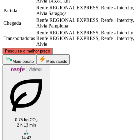
Alvia
143,81 km
Renfe REGIONAL EXPRESS, Renfe - Intercity,
Partida
Alvia
Saragoça
Renfe REGIONAL EXPRESS, Renfe - Intercity,
Chegada
Alvia
Pamplona
Renfe REGIONAL EXPRESS, Renfe - Intercity
Transportadoras
Renfe REGIONAL EXPRESS, Renfe - Intercity,
Alvia
©
CARTO
, ©
OpenStreetMap
contributors
Pesquise o melhor preço
Pamplona
Mais barato
Mais rápido
0.75 kg CO
2
Saragossa
2 h 13 min
14:43