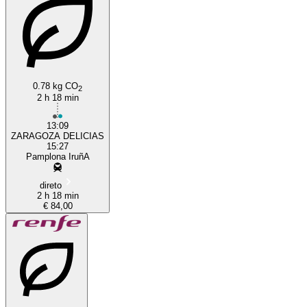
0.78 kg CO
2
2 h 18 min
13:09
ZARAGOZA DELICIAS
15:27
Pamplona IruñA
direto
2 h 18 min
€ 84,00