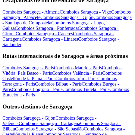
Escapadelas de fim de semana de Saragoça
Comboios Saragoça - Almeria
Comboios Saragoça - Vigo
Comboios
Saragoça - Albacete
Comboios Saragoça - Gijón
Comboios Saragoça
- Santiago de Compostela
Comboios Saragoça - Lugo,
Galiza
Comboios Saragoça - Ponferrada
Comboios Saragoça -
Girona
Comboios Saragoça - Cáceres
Comboios Saragoça -
Cartagena
Comboios Saragoça - Linares
Comboios Saragoça -
Santander
Rotas internacionais de Saragoça e áreas próximas
Comboios Saragoça - Paris
Comboios Madrid - Paris
Comboios
Vitória, País Basco - Paris
Comboios Valência - Paris
Comboios
Castellón de la Plana - Paris
Comboios Irún - Paris
Comboios
Tarragona - Paris
Comboios Bilbau - Paris
Comboios Burgos -
Paris
Comboios Logroño - Paris
Comboios Tudela - Paris
Comboios
Barcelona - Paris
Outros destinos de Saragoça
Comboios Saragoça - Gijón
Comboios Saragoça -
Valência
Comboios Saragoça - Cartagena
Comboios Saragoça -
Bilbau
Comboios Saragoça - São Sebastião
Comboios Saragoça -
Castellón de la Plana
Comboios Saragoça - Santiago de