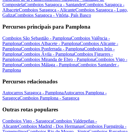
Compostela
Comboios Saragoça - Santander
Comboios Saragoça -
Albacete
Comboios Saragoça - Alicante
Comboios Saragoça - Lugo,
Galiza
Comboios Saragoça - Vitória, País Basco
Percursos principais para Pamplona
Comboios São Sebastião - Pamplona
Comboios Valência -
Pamplona
Comboios Albacete - Pamplona
Comboios Alicante -
Pamplona
Comboios Ponferrada - Pamplona
Comboios Irún -
Pamplona
Comboios Ávila - Pamplona
Comboios Figueres -
Pamplona
Comboios Miranda de Ebro - Pamplona
Comboios Vigo -
Pamplona
Comboios Málaga - Pamplona
Comboios Santander -
Pamplona
Percursos relacionados
Autocarros Saragoça - Pamplona
Autocarros Pamplona -
Saragoça
Comboios Pamplona - Saragoça
Outras rotas populares
Comboios Vigo - Saragoça
Comboios Valdepeñas -
Alicante
Comboios Madrid - Dos Hermanas
Comboios Fuengirola -
Torremolinos
Comboios Rio de Mouro - Sintra
Comboios Barcelona