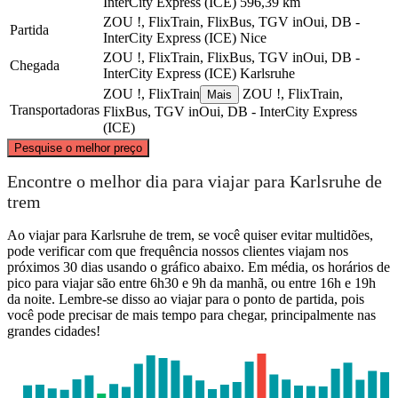
InterCity Express (ICE)
596,39 km
ZOU !, FlixTrain, FlixBus, TGV inOui, DB -
Partida
InterCity Express (ICE)
Nice
ZOU !, FlixTrain, FlixBus, TGV inOui, DB -
Chegada
InterCity Express (ICE)
Karlsruhe
ZOU !, FlixTrain
ZOU !, FlixTrain,
Mais
Transportadoras
FlixBus, TGV inOui, DB - InterCity Express
(ICE)
©
CARTO
, ©
OpenStreetMap
contributors
Pesquise o melhor preço
Karlsruhe
Encontre o melhor dia para viajar para Karlsruhe de
trem
Ao viajar para Karlsruhe de trem, se você quiser evitar multidões,
pode verificar com que frequência nossos clientes viajam nos
próximos 30 dias usando o gráfico abaixo. Em média, os horários de
pico para viajar são entre 6h30 e 9h da manhã, ou entre 16h e 19h
da noite. Lembre-se disso ao viajar para o ponto de partida, pois
você pode precisar de mais tempo para chegar, principalmente nas
grandes cidades!
Nice