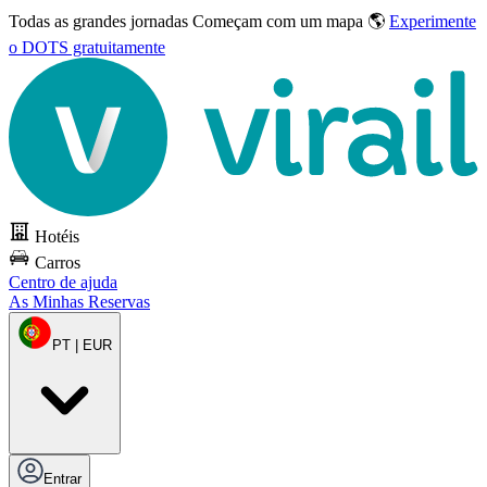
Todas as grandes jornadas
Começam com um mapa 🌎
Experimente
o DOTS gratuitamente
Hotéis
Carros
Centro de ajuda
As Minhas Reservas
PT | EUR
Entrar