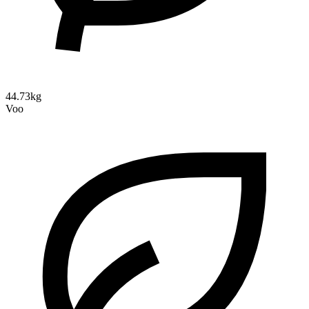
44.73kg
Voo