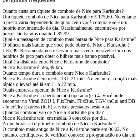
Quanto custa um tíquete de comboio de Nice para Karlsruhe?
Um tíquete comboio de Nice para Karlsruhe é € 175,60. No entanto,
o preço varia dependendo de quão cedo você compra e se é um
horário movimentado do dia. Ocasionalmente, encontre-os por
preços tão baratos quanto € 85,99.
Qual é a passagem de comboio mais barata de Nice para Karlsruhe?
O bilhete mais barato que você pode obter de Nice a Karlsruhe é
€ 85,99. Recomendamos reservar o mais cedo possível e fora dos
horários de pico para obter o bilhete mais barato possível.
Qual é a distância entre Nice e Karlsruhe de comboio?
Nice a Karlsruhe é 596,39 km.
Quanto tempo dura o comboio entre Nice e Karlsruhe?
Nice a Karlsruhe é em média 13 h 21 min. No entanto, a opção mais
rápida o levará até lá em 11 h 22 min.
Quais empresas operam de Nice a Karlsruhe?
Nice a Karlsruhe é coberto pelo(s) operador(es) 4. Você pode
encontrar no Virail ZOU !, FlixTrain, FlixBus, TGV inOui and DB
- InterCity Express (ICE) serviços prestados nesta rota.
Quantos comboio vão de Nice a Karlsruhe por dia?
Nice a Karlsruhe tem, em média, 3 conexões por dia.
A que horas sai o primeiro comboio de Nice a Karlsruhe?
O comboio mais antigo de Nice a Karlsruhe parte em 06:02. No
entanto, certifique-se de verificar conosco a programação no dia em