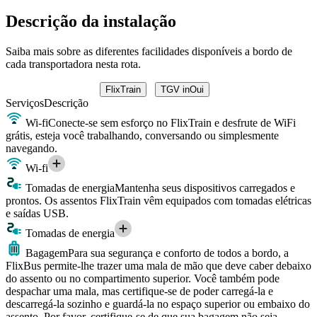
Descrição da instalação
Saiba mais sobre as diferentes facilidades disponíveis a bordo de
cada transportadora nesta rota.
FlixTrain
TGV inOui
Serviços
Descrição
Wi-fi
Conecte-se sem esforço no FlixTrain e desfrute de WiFi
grátis, esteja você trabalhando, conversando ou simplesmente
navegando.
Wi-fi
Tomadas de energia
Mantenha seus dispositivos carregados e
prontos. Os assentos FlixTrain vêm equipados com tomadas elétricas
e saídas USB.
Tomadas de energia
Bagagem
Para sua segurança e conforto de todos a bordo, a
FlixBus permite-lhe trazer uma mala de mão que deve caber debaixo
do assento ou no compartimento superior. Você também pode
despachar uma mala, mas certifique-se de poder carregá-la e
descarregá-la sozinho e guardá-la no espaço superior ou embaixo do
assento. Por favor, certifique-se de que sua bagagem não seja