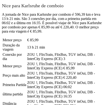
Nice para Karlsruhe de comboio
A jornada de Nice para Karlsruhe por comboio é 596,39 km e leva
13 h 21 min. São 3 conexões por dia, com a primeira partida em
06:02 e a última em 16:35. É possível viajar de Nice para Karlsruhe
por comboio por apenas € 85,99 ou até € 220,40. O melhor preço
para esta viagem é € 85,99.
Menor preço
€ 85,99
Duração da
13 h 21 min
viagem
Conexão por
ZOU !, FlixTrain, FlixBus, TGV inOui, DB -
dia
InterCity Express (ICE)
3
ZOU !, FlixTrain, FlixBus, TGV inOui, DB -
Menor preço
InterCity Express (ICE)
€ 85,99
ZOU !, FlixTrain, FlixBus, TGV inOui, DB -
Preço mais alto
InterCity Express (ICE)
€ 220,40
ZOU !, FlixTrain, FlixBus, TGV inOui, DB -
Primeira Partida
InterCity Express (ICE)
06:02
ZOU !, FlixTrain, FlixBus, TGV inOui, DB -
última partida
InterCity Express (ICE)
16:35
ZOU !, FlixTrain, FlixBus, TGV inOui, DB -
Distância