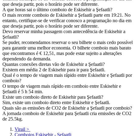
que deseja partir, pois o horário pode ser diferente.
A que horas sai o último comboio de Eskisehir a Şefaatli?
O mais recente comboio de Eskisehir a Şefaatli parte em 19:21. No
entanto, certifique-se de verificar conosco a programação no dia em
que deseja partir, pois o horário pode ser diferente.
Devo reservar minha passagem com antecedência de Eskisehir a
Şefaatli?
Se puder, recomendamos reservar o seu bilhete o mais cedo possível
para garantir uma melhor economia. O bilhete comboio mais barato
que encontramos é € 12,51, mas pode estar sujeito a alterações
dependendo da demanda.
Quantas conexões diretas vão de Eskisehir a Şefaatli?
Existem em média 2 de Eskisehir para ir para Şefaatli.
Qual é o tempo de viagem mais rápido entre Eskisehir e Şefaatli por
comboio?
O tempo de viagem mais rápido em comboio entre Eskisehir e
Şefaatli é 5 h 54 min.
Existe um comboio direto de Eskisehir para Şefaatli?
Sim, existe um comboio direto entre Eskisehir e Şefaatli.
Quais são as emissões de CO2 de Eskisehir a Şefaatli por comboio?
A jornada comboio de Eskisehir para Şefaatli cria emissões de CO2
de 25.5kg.
Virail
>
Comboios Eskisehir - Şefaatli