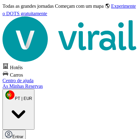
Todas as grandes jornadas
Começam com um mapa 🌎
Experimente
o DOTS gratuitamente
Hotéis
Carros
Centro de ajuda
As Minhas Reservas
PT | EUR
Entrar