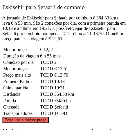
Eskisehir para Şefaatli de comboio
A jornada de Eskisehir para Şefaatli por comboio é 364,33 km e
leva 6 h 55 min. São 2 conexões por dia, com a primeira partida em
10:13 e a última em 19:21. É possível viajar de Eskisehir para
Şefaatli por comboio por apenas € 12,51 ou até € 13,70. O melhor
preço para esta viagem é € 12,51.
Menor preço
€ 12,51
Duração da viagem
6 h 55 min
Conexão por dia
TCDD
2
Menor preço
TCDD
€ 12,51
Preço mais alto
TCDD
€ 13,70
Primeira Partida
TCDD
10:13
última partida
TCDD
19:21
Distância
TCDD
364,33 km
Partida
TCDD
Eskisehir
Chegada
TCDD
Şefaatli
Transportadoras
TCDD
TCDD
©
CARTO
, ©
OpenStreetMap
contributors
Pesquise o melhor preço