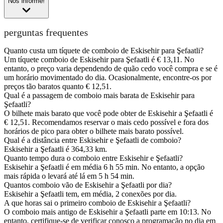
Nos informe!
perguntas frequentes
Quanto custa um tíquete de comboio de Eskisehir para Şefaatli?
Um tíquete comboio de Eskisehir para Şefaatli é € 13,11. No
entanto, o preço varia dependendo de quão cedo você compra e se é
um horário movimentado do dia. Ocasionalmente, encontre-os por
preços tão baratos quanto € 12,51.
Qual é a passagem de comboio mais barata de Eskisehir para
Şefaatli?
O bilhete mais barato que você pode obter de Eskisehir a Şefaatli é
€ 12,51. Recomendamos reservar o mais cedo possível e fora dos
horários de pico para obter o bilhete mais barato possível.
Qual é a distância entre Eskisehir e Şefaatli de comboio?
Eskisehir a Şefaatli é 364,33 km.
Quanto tempo dura o comboio entre Eskisehir e Şefaatli?
Eskisehir a Şefaatli é em média 6 h 55 min. No entanto, a opção
mais rápida o levará até lá em 5 h 54 min.
Quantos comboio vão de Eskisehir a Şefaatli por dia?
Eskisehir a Şefaatli tem, em média, 2 conexões por dia.
A que horas sai o primeiro comboio de Eskisehir a Şefaatli?
O comboio mais antigo de Eskisehir a Şefaatli parte em 10:13. No
entanto, certifique-se de verificar conosco a programação no dia em