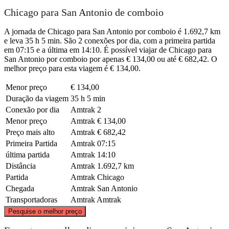
Chicago para San Antonio de comboio
A jornada de Chicago para San Antonio por comboio é 1.692,7 km
e leva 35 h 5 min. São 2 conexões por dia, com a primeira partida
em 07:15 e a última em 14:10. É possível viajar de Chicago para
San Antonio por comboio por apenas € 134,00 ou até € 682,42. O
melhor preço para esta viagem é € 134,00.
Menor preço
€ 134,00
Duração da viagem
35 h 5 min
Conexão por dia
Amtrak
2
Menor preço
Amtrak
€ 134,00
Preço mais alto
Amtrak
€ 682,42
Primeira Partida
Amtrak
07:15
última partida
Amtrak
14:10
Distância
Amtrak
1.692,7 km
Partida
Amtrak
Chicago
Chegada
Amtrak
San Antonio
Transportadoras
Amtrak
Amtrak
©
CARTO
, ©
OpenStreetMap
contributors
Pesquise o melhor preço
Chicago, IL