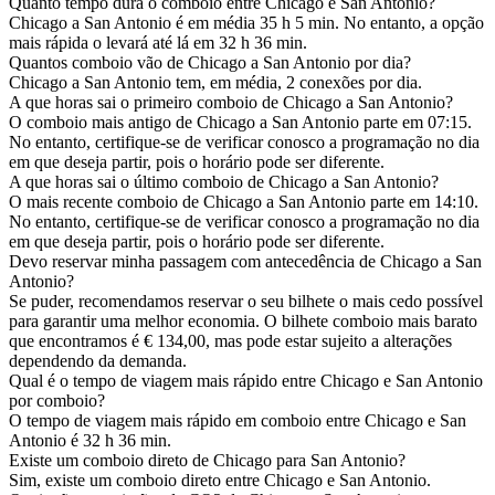
Quanto tempo dura o comboio entre Chicago e San Antonio?
Chicago a San Antonio é em média 35 h 5 min. No entanto, a opção
mais rápida o levará até lá em 32 h 36 min.
Quantos comboio vão de Chicago a San Antonio por dia?
Chicago a San Antonio tem, em média, 2 conexões por dia.
A que horas sai o primeiro comboio de Chicago a San Antonio?
O comboio mais antigo de Chicago a San Antonio parte em 07:15.
No entanto, certifique-se de verificar conosco a programação no dia
em que deseja partir, pois o horário pode ser diferente.
A que horas sai o último comboio de Chicago a San Antonio?
O mais recente comboio de Chicago a San Antonio parte em 14:10.
No entanto, certifique-se de verificar conosco a programação no dia
em que deseja partir, pois o horário pode ser diferente.
Devo reservar minha passagem com antecedência de Chicago a San
Antonio?
Se puder, recomendamos reservar o seu bilhete o mais cedo possível
para garantir uma melhor economia. O bilhete comboio mais barato
que encontramos é € 134,00, mas pode estar sujeito a alterações
dependendo da demanda.
Qual é o tempo de viagem mais rápido entre Chicago e San Antonio
por comboio?
O tempo de viagem mais rápido em comboio entre Chicago e San
Antonio é 32 h 36 min.
Existe um comboio direto de Chicago para San Antonio?
Sim, existe um comboio direto entre Chicago e San Antonio.