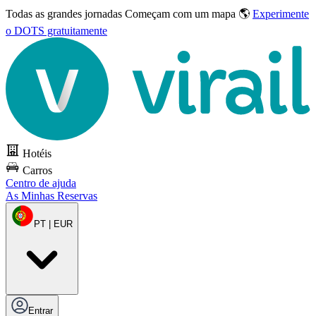
Todas as grandes jornadas
Começam com um mapa 🌎
Experimente
o DOTS gratuitamente
Hotéis
Carros
Centro de ajuda
As Minhas Reservas
PT | EUR
Entrar