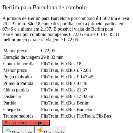
Berlim para Barcelona de comboio
A jornada de Berlim para Barcelona por comboio é 1.502 km e leva
29 h 32 min. São 18 conexões por dia, com a primeira partida em
07:46 e a última em 21:37. É possível viajar de Berlim para
Barcelona por comboio por apenas € 72,05 ou até € 147,45. O
melhor preço para esta viagem é € 72,05.
Menor preço
€ 72,05
Duração da viagem
29 h 32 min
Conexão por dia
FlixTrain, FlixBus
18
Menor preço
FlixTrain, FlixBus
€ 72,05
Preço mais alto
FlixTrain, FlixBus
€ 147,45
Primeira Partida
FlixTrain, FlixBus
07:46
última partida
FlixTrain, FlixBus
21:37
Distância
FlixTrain, FlixBus
1.502 km
Partida
FlixTrain, FlixBus
Berlim
Chegada
FlixTrain, FlixBus
Barcelona
Transportadoras
FlixTrain, FlixBus
FlixTrain, FlixBus
©
CARTO
, ©
OpenStreetMap
contributors
Pesquise o melhor preço
Berlin
Mais barato
Mais rápido