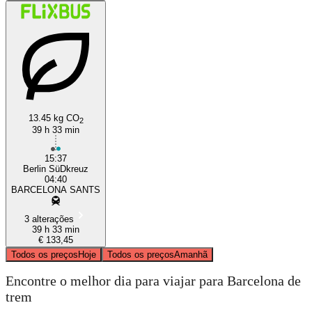
13.45 kg CO
2
39 h 33 min
15:37
Berlin SüDkreuz
04:40
BARCELONA SANTS
3 alterações
39 h 33 min
€ 133,45
Todos os preços
Hoje
Todos os preços
Amanhã
Encontre o melhor dia para viajar para Barcelona de
trem