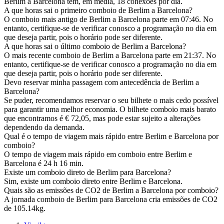
Berlim a Barcelona tem, em média, 18 conexões por dia.
A que horas sai o primeiro comboio de Berlim a Barcelona?
O comboio mais antigo de Berlim a Barcelona parte em 07:46. No
entanto, certifique-se de verificar conosco a programação no dia em
que deseja partir, pois o horário pode ser diferente.
A que horas sai o último comboio de Berlim a Barcelona?
O mais recente comboio de Berlim a Barcelona parte em 21:37. No
entanto, certifique-se de verificar conosco a programação no dia em
que deseja partir, pois o horário pode ser diferente.
Devo reservar minha passagem com antecedência de Berlim a
Barcelona?
Se puder, recomendamos reservar o seu bilhete o mais cedo possível
para garantir uma melhor economia. O bilhete comboio mais barato
que encontramos é € 72,05, mas pode estar sujeito a alterações
dependendo da demanda.
Qual é o tempo de viagem mais rápido entre Berlim e Barcelona por
comboio?
O tempo de viagem mais rápido em comboio entre Berlim e
Barcelona é 24 h 16 min.
Existe um comboio direto de Berlim para Barcelona?
Sim, existe um comboio direto entre Berlim e Barcelona.
Quais são as emissões de CO2 de Berlim a Barcelona por comboio?
A jornada comboio de Berlim para Barcelona cria emissões de CO2
de 105.14kg.