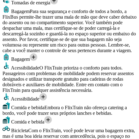
Tomadas de energia
Bagagem
Para sua segurança e conforto de todos a bordo, a
FlixBus permite-lhe trazer uma mala de mão que deve caber debaixo
do assento ou no compartimento superior. Você também pode
despachar uma mala, mas certifique-se de poder carregá-la e
descarregá-la sozinho e guardá-la no espaço superior ou embaixo do
assento. Por favor, certifique-se de que sua bagagem não seja
volumosa ou represente um risco para outras pessoas. Lembre-se,
cabe a você manter o controle de seus pertences durante a viagem.
Bagagem
Acessibilidade
O FlixTrain prioriza o conforto para todos.
Passageiros com problemas de mobilidade podem reservar assentos
designados e utilizar transporte gratuito para cadeiras de rodas
dobráveis e auxiliares de mobilidade. Entre em contato com o
FlixTrain para qualquer assistência necessária.
Acessibilidade
Comida e bebida
Embora o FlixTrain não ofereça catering a
bordo, você pode trazer seus próprios lanches e bebidas.
Comida e bebida
Bicicleta
Com o FlixTrain, você pode levar uma bagagem extra,
mas é uma boa ideia reservar com antecedência, pois o espaço no