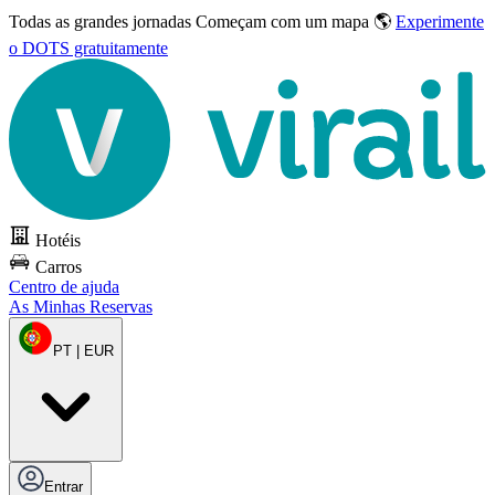
Todas as grandes jornadas
Começam com um mapa 🌎
Experimente
o DOTS gratuitamente
Hotéis
Carros
Centro de ajuda
As Minhas Reservas
PT | EUR
Entrar