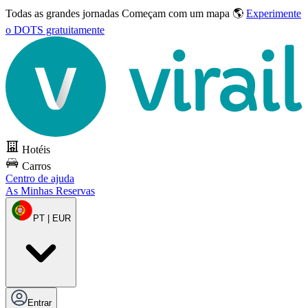
Todas as grandes jornadas
Começam com um mapa 🌎
Experimente
o DOTS gratuitamente
Hotéis
Carros
Centro de ajuda
As Minhas Reservas
PT | EUR
Entrar