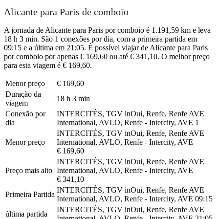
Alicante para Paris de comboio
A jornada de Alicante para Paris por comboio é 1.191,59 km e leva
18 h 3 min. São 1 conexões por dia, com a primeira partida em
09:15 e a última em 21:05. É possível viajar de Alicante para Paris
por comboio por apenas € 169,60 ou até € 341,10. O melhor preço
para esta viagem é € 169,60.
Menor preço
€ 169,60
Duração da
18 h 3 min
viagem
Conexão por
INTERCITÉS, TGV inOui, Renfe, Renfe AVE
dia
International, AVLO, Renfe - Intercity, AVE
1
INTERCITÉS, TGV inOui, Renfe, Renfe AVE
Menor preço
International, AVLO, Renfe - Intercity, AVE
€ 169,60
INTERCITÉS, TGV inOui, Renfe, Renfe AVE
Preço mais alto
International, AVLO, Renfe - Intercity, AVE
€ 341,10
INTERCITÉS, TGV inOui, Renfe, Renfe AVE
Primeira Partida
International, AVLO, Renfe - Intercity, AVE
09:15
INTERCITÉS, TGV inOui, Renfe, Renfe AVE
última partida
International, AVLO, Renfe - Intercity, AVE
21:05