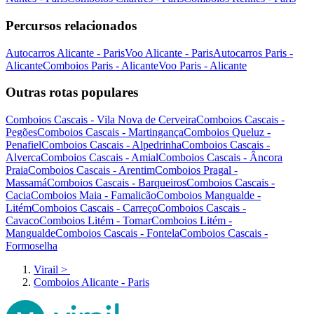
Percursos relacionados
Autocarros Alicante - Paris
Voo Alicante - Paris
Autocarros Paris -
Alicante
Comboios Paris - Alicante
Voo Paris - Alicante
Outras rotas populares
Comboios Cascais - Vila Nova de Cerveira
Comboios Cascais -
Pegões
Comboios Cascais - Martingança
Comboios Queluz -
Penafiel
Comboios Cascais - Alpedrinha
Comboios Cascais -
Alverca
Comboios Cascais - Amial
Comboios Cascais - Âncora
Praia
Comboios Cascais - Arentim
Comboios Pragal -
Massamá
Comboios Cascais - Barqueiros
Comboios Cascais -
Cacia
Comboios Maia - Famalicão
Comboios Mangualde -
Litém
Comboios Cascais - Carreço
Comboios Cascais -
Cavaco
Comboios Litém - Tomar
Comboios Litém -
Mangualde
Comboios Cascais - Fontela
Comboios Cascais -
Formoselha
Virail
>
Comboios Alicante - Paris