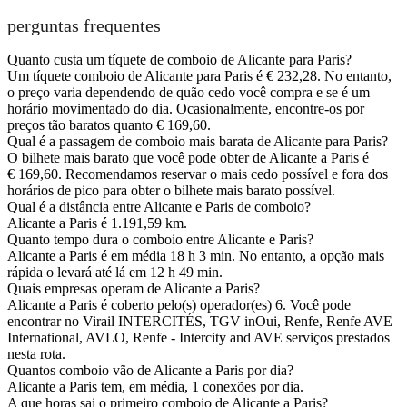
perguntas frequentes
Quanto custa um tíquete de comboio de Alicante para Paris?
Um tíquete comboio de Alicante para Paris é € 232,28. No entanto,
o preço varia dependendo de quão cedo você compra e se é um
horário movimentado do dia. Ocasionalmente, encontre-os por
preços tão baratos quanto € 169,60.
Qual é a passagem de comboio mais barata de Alicante para Paris?
O bilhete mais barato que você pode obter de Alicante a Paris é
€ 169,60. Recomendamos reservar o mais cedo possível e fora dos
horários de pico para obter o bilhete mais barato possível.
Qual é a distância entre Alicante e Paris de comboio?
Alicante a Paris é 1.191,59 km.
Quanto tempo dura o comboio entre Alicante e Paris?
Alicante a Paris é em média 18 h 3 min. No entanto, a opção mais
rápida o levará até lá em 12 h 49 min.
Quais empresas operam de Alicante a Paris?
Alicante a Paris é coberto pelo(s) operador(es) 6. Você pode
encontrar no Virail INTERCITÉS, TGV inOui, Renfe, Renfe AVE
International, AVLO, Renfe - Intercity and AVE serviços prestados
nesta rota.
Quantos comboio vão de Alicante a Paris por dia?
Alicante a Paris tem, em média, 1 conexões por dia.
A que horas sai o primeiro comboio de Alicante a Paris?