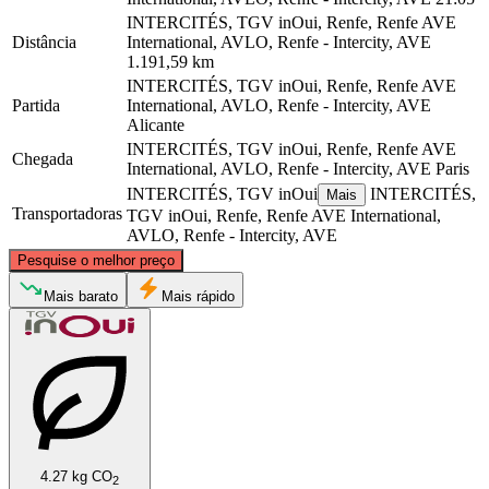
INTERCITÉS, TGV inOui, Renfe, Renfe AVE
Distância
International, AVLO, Renfe - Intercity, AVE
1.191,59 km
INTERCITÉS, TGV inOui, Renfe, Renfe AVE
Partida
International, AVLO, Renfe - Intercity, AVE
Alicante
INTERCITÉS, TGV inOui, Renfe, Renfe AVE
Chegada
International, AVLO, Renfe - Intercity, AVE
Paris
INTERCITÉS, TGV inOui
INTERCITÉS,
Mais
Transportadoras
TGV inOui, Renfe, Renfe AVE International,
AVLO, Renfe - Intercity, AVE
©
CARTO
, ©
OpenStreetMap
contributors
Pesquise o melhor preço
Paris
Mais barato
Mais rápido
4.27 kg CO
2