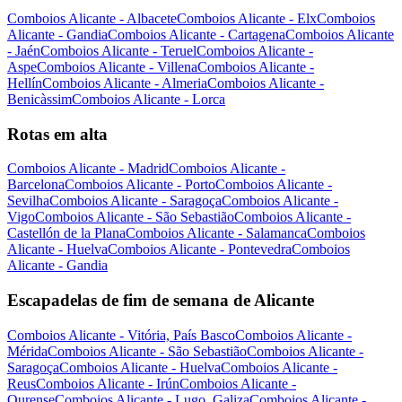
Comboios Alicante - Albacete
Comboios Alicante - Elx
Comboios
Alicante - Gandia
Comboios Alicante - Cartagena
Comboios Alicante
- Jaén
Comboios Alicante - Teruel
Comboios Alicante -
Aspe
Comboios Alicante - Villena
Comboios Alicante -
Hellín
Comboios Alicante - Almeria
Comboios Alicante -
Benicàssim
Comboios Alicante - Lorca
Rotas em alta
Comboios Alicante - Madrid
Comboios Alicante -
Barcelona
Comboios Alicante - Porto
Comboios Alicante -
Sevilha
Comboios Alicante - Saragoça
Comboios Alicante -
Vigo
Comboios Alicante - São Sebastião
Comboios Alicante -
Castellón de la Plana
Comboios Alicante - Salamanca
Comboios
Alicante - Huelva
Comboios Alicante - Pontevedra
Comboios
Alicante - Gandia
Escapadelas de fim de semana de Alicante
Comboios Alicante - Vitória, País Basco
Comboios Alicante -
Mérida
Comboios Alicante - São Sebastião
Comboios Alicante -
Saragoça
Comboios Alicante - Huelva
Comboios Alicante -
Reus
Comboios Alicante - Irún
Comboios Alicante -
Ourense
Comboios Alicante - Lugo, Galiza
Comboios Alicante -