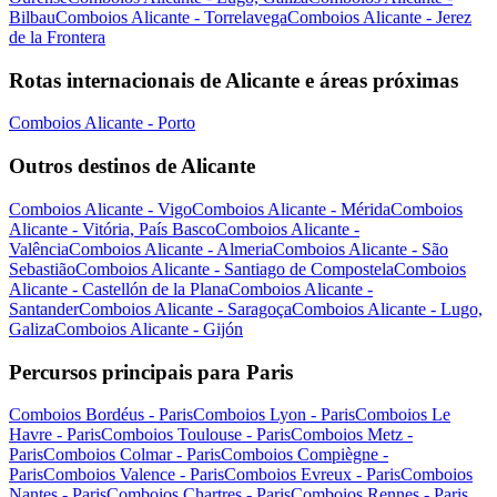
Bilbau
Comboios Alicante - Torrelavega
Comboios Alicante - Jerez
de la Frontera
Rotas internacionais de Alicante e áreas próximas
Comboios Alicante - Porto
Outros destinos de Alicante
Comboios Alicante - Vigo
Comboios Alicante - Mérida
Comboios
Alicante - Vitória, País Basco
Comboios Alicante -
Valência
Comboios Alicante - Almeria
Comboios Alicante - São
Sebastião
Comboios Alicante - Santiago de Compostela
Comboios
Alicante - Castellón de la Plana
Comboios Alicante -
Santander
Comboios Alicante - Saragoça
Comboios Alicante - Lugo,
Galiza
Comboios Alicante - Gijón
Percursos principais para Paris
Comboios Bordéus - Paris
Comboios Lyon - Paris
Comboios Le
Havre - Paris
Comboios Toulouse - Paris
Comboios Metz -
Paris
Comboios Colmar - Paris
Comboios Compiègne -
Paris
Comboios Valence - Paris
Comboios Evreux - Paris
Comboios
Nantes - Paris
Comboios Chartres - Paris
Comboios Rennes - Paris