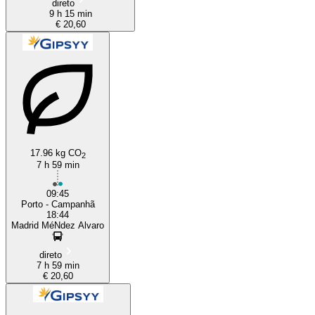
direto
9 h 15 min
€ 20,60
17.96 kg CO
2
7 h 59 min
09:45
Porto - Campanhã
18:44
Madrid MéNdez Alvaro
direto
7 h 59 min
€ 20,60