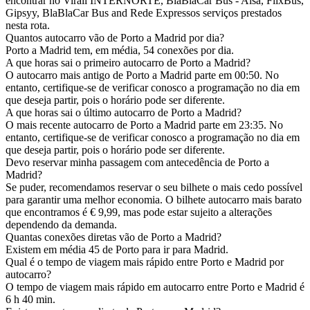
encontrar no Virail INTERNORTE, BlaBlaCar Bus - Alsa, FlixBus,
Gipsyy, BlaBlaCar Bus and Rede Expressos serviços prestados
nesta rota.
Quantos autocarro vão de Porto a Madrid por dia?
Porto a Madrid tem, em média, 54 conexões por dia.
A que horas sai o primeiro autocarro de Porto a Madrid?
O autocarro mais antigo de Porto a Madrid parte em 00:50. No
entanto, certifique-se de verificar conosco a programação no dia em
que deseja partir, pois o horário pode ser diferente.
A que horas sai o último autocarro de Porto a Madrid?
O mais recente autocarro de Porto a Madrid parte em 23:35. No
entanto, certifique-se de verificar conosco a programação no dia em
que deseja partir, pois o horário pode ser diferente.
Devo reservar minha passagem com antecedência de Porto a
Madrid?
Se puder, recomendamos reservar o seu bilhete o mais cedo possível
para garantir uma melhor economia. O bilhete autocarro mais barato
que encontramos é € 9,99, mas pode estar sujeito a alterações
dependendo da demanda.
Quantas conexões diretas vão de Porto a Madrid?
Existem em média 45 de Porto para ir para Madrid.
Qual é o tempo de viagem mais rápido entre Porto e Madrid por
autocarro?
O tempo de viagem mais rápido em autocarro entre Porto e Madrid é
6 h 40 min.