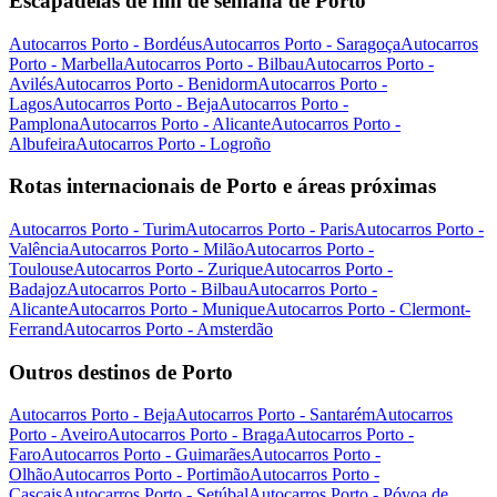
Escapadelas de fim de semana de Porto
Autocarros Porto - Bordéus
Autocarros Porto - Saragoça
Autocarros
Porto - Marbella
Autocarros Porto - Bilbau
Autocarros Porto -
Avilés
Autocarros Porto - Benidorm
Autocarros Porto -
Lagos
Autocarros Porto - Beja
Autocarros Porto -
Pamplona
Autocarros Porto - Alicante
Autocarros Porto -
Albufeira
Autocarros Porto - Logroño
Rotas internacionais de Porto e áreas próximas
Autocarros Porto - Turim
Autocarros Porto - Paris
Autocarros Porto -
Valência
Autocarros Porto - Milão
Autocarros Porto -
Toulouse
Autocarros Porto - Zurique
Autocarros Porto -
Badajoz
Autocarros Porto - Bilbau
Autocarros Porto -
Alicante
Autocarros Porto - Munique
Autocarros Porto - Clermont-
Ferrand
Autocarros Porto - Amsterdão
Outros destinos de Porto
Autocarros Porto - Beja
Autocarros Porto - Santarém
Autocarros
Porto - Aveiro
Autocarros Porto - Braga
Autocarros Porto -
Faro
Autocarros Porto - Guimarães
Autocarros Porto -
Olhão
Autocarros Porto - Portimão
Autocarros Porto -
Cascais
Autocarros Porto - Setúbal
Autocarros Porto - Póvoa de