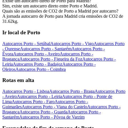
Existe um autocarro direto de Porto para Madrid?
Sim, existe um autocarro direto entre Porto e Madrid.
Quais são as emissões de CO2 de Porto a Madrid por autocarro?
A jornada autocarro de Porto para Madrid cria emissões de CO2 de
31.62kg.
Ir local de Porto
Autocarros Porto - Setúbal
Autocarros Porto - Vigo
Autocarros Porto
- Ourense
Autocarros Porto - Santarém
Autocarros Porto -
Évora
Autocarros Porto - Aveiro
Autocarros Porto -
Bragança
Autocarros Porto - Figueira da Foz
Autocarros Porto -
Leiria
Autocarros Porto - Badajoz
Autocarros Porto -
Oleiros
Autocarros Porto - Coimbra
Rotas em alta
Autocarros Porto - Lisboa
Autocarros Porto - Braga
Autocarros Porto
- Aveiro
Autocarros Porto - Leiria
Autocarros Porto - Ponte de
Lima
Autocarros Porto - Faro
Autocarros Porto -
Guimarães
Autocarros Porto - Viana do Castelo
Autocarros Porto -
Bragança
Autocarros Porto - Guarda
Autocarros Porto -
Santarém
Autocarros Porto - Póvoa de Varzim