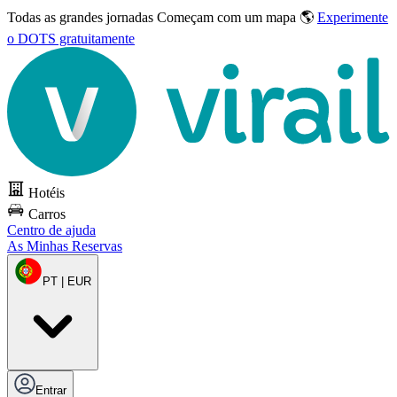
Todas as grandes jornadas
Começam com um mapa 🌎
Experimente
o DOTS gratuitamente
Hotéis
Carros
Centro de ajuda
As Minhas Reservas
PT | EUR
Entrar