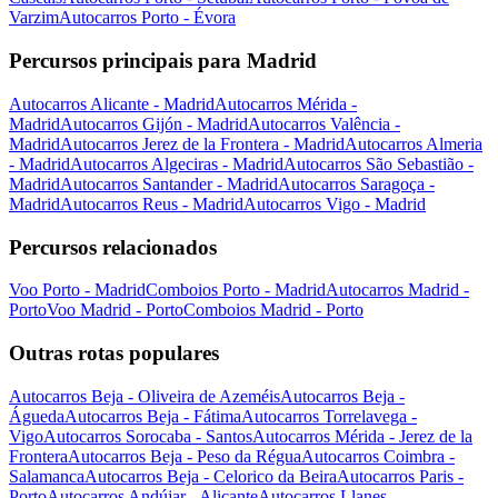
Varzim
Autocarros Porto - Évora
Percursos principais para Madrid
Autocarros Alicante - Madrid
Autocarros Mérida -
Madrid
Autocarros Gijón - Madrid
Autocarros Valência -
Madrid
Autocarros Jerez de la Frontera - Madrid
Autocarros Almeria
- Madrid
Autocarros Algeciras - Madrid
Autocarros São Sebastião -
Madrid
Autocarros Santander - Madrid
Autocarros Saragoça -
Madrid
Autocarros Reus - Madrid
Autocarros Vigo - Madrid
Percursos relacionados
Voo Porto - Madrid
Comboios Porto - Madrid
Autocarros Madrid -
Porto
Voo Madrid - Porto
Comboios Madrid - Porto
Outras rotas populares
Autocarros Beja - Oliveira de Azeméis
Autocarros Beja -
Águeda
Autocarros Beja - Fátima
Autocarros Torrelavega -
Vigo
Autocarros Sorocaba - Santos
Autocarros Mérida - Jerez de la
Frontera
Autocarros Beja - Peso da Régua
Autocarros Coimbra -
Salamanca
Autocarros Beja - Celorico da Beira
Autocarros Paris -
Porto
Autocarros Andújar - Alicante
Autocarros Llanes -