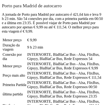
Porto para Madrid de autocarro
A jornada de Porto para Madrid por autocarro é 421,64 km e leva 9
h 23 min. São 54 conexões por dia, com a primeira partida em 00:50
e a última em 23:35. É possível viajar de Porto para Madrid por
autocarro por apenas € 9,99 ou até € 111,54. O melhor preço para
esta viagem é € 9,99.
Menor preço
€ 9,99
Duração da
9 h 23 min
viagem
Conexão por
INTERNORTE, BlaBlaCar Bus - Alsa, FlixBus,
dia
Gipsyy, BlaBlaCar Bus, Rede Expressos
54
INTERNORTE, BlaBlaCar Bus - Alsa, FlixBus,
Menor preço
Gipsyy, BlaBlaCar Bus, Rede Expressos
€ 9,99
INTERNORTE, BlaBlaCar Bus - Alsa, FlixBus,
Preço mais alto
Gipsyy, BlaBlaCar Bus, Rede Expressos
€ 111,54
INTERNORTE, BlaBlaCar Bus - Alsa, FlixBus,
Primeira Partida
Gipsyy, BlaBlaCar Bus, Rede Expressos
00:50
INTERNORTE, BlaBlaCar Bus - Alsa, FlixBus,
última partida
Gipsyy, BlaBlaCar Bus, Rede Expressos
23:35
INTERNORTE, BlaBlaCar Bus - Alsa, FlixBus,