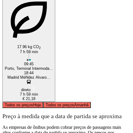
17.96 kg CO
2
7 h 59 min
09:45
Porto, Terminal Intermoda...
18:44
Madrid MéNdez Alvaro...
direto
7 h 59 min
€ 21,18
Todos os preços
Hoje
Todos os preços
Amanhã
Preço à medida que a data de partida se aproxima
As empresas de ônibus podem cobrar preços de passagens mais
altos conforme a data de partida se aproxima. Os preços nos