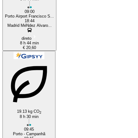
09:00
Porto Airport Francisco S...
18:44
Madrid MéNdez Alvaro...
direto
8 h 44 min
€ 20,60
19.13 kg CO
2
8 h 30 min
09:45
Porto - Campanhã