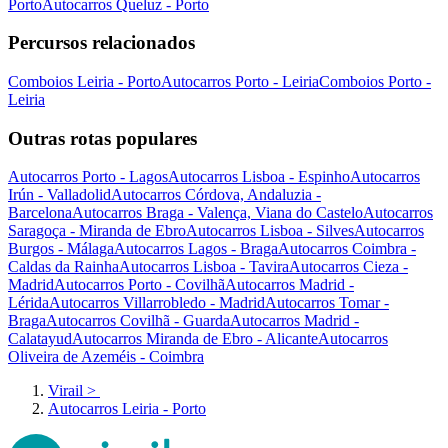
Porto
Autocarros Queluz - Porto
Percursos relacionados
Comboios Leiria - Porto
Autocarros Porto - Leiria
Comboios Porto -
Leiria
Outras rotas populares
Autocarros Porto - Lagos
Autocarros Lisboa - Espinho
Autocarros
Irún - Valladolid
Autocarros Córdova, Andaluzia -
Barcelona
Autocarros Braga - Valença, Viana do Castelo
Autocarros
Saragoça - Miranda de Ebro
Autocarros Lisboa - Silves
Autocarros
Burgos - Málaga
Autocarros Lagos - Braga
Autocarros Coimbra -
Caldas da Rainha
Autocarros Lisboa - Tavira
Autocarros Cieza -
Madrid
Autocarros Porto - Covilhã
Autocarros Madrid -
Lérida
Autocarros Villarrobledo - Madrid
Autocarros Tomar -
Braga
Autocarros Covilhã - Guarda
Autocarros Madrid -
Calatayud
Autocarros Miranda de Ebro - Alicante
Autocarros
Oliveira de Azeméis - Coimbra
Virail
>
Autocarros Leiria - Porto