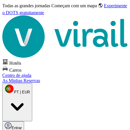
Todas as grandes jornadas
Começam com um mapa 🌎
Experimente
o DOTS gratuitamente
Hotéis
Carros
Centro de ajuda
As Minhas Reservas
PT | EUR
Entrar