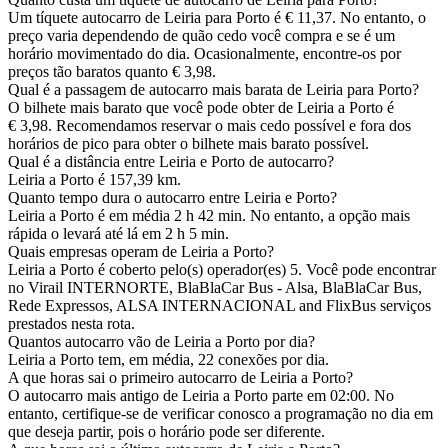
Um tíquete autocarro de Leiria para Porto é € 11,37. No entanto, o
preço varia dependendo de quão cedo você compra e se é um
horário movimentado do dia. Ocasionalmente, encontre-os por
preços tão baratos quanto € 3,98.
Qual é a passagem de autocarro mais barata de Leiria para Porto?
O bilhete mais barato que você pode obter de Leiria a Porto é
€ 3,98. Recomendamos reservar o mais cedo possível e fora dos
horários de pico para obter o bilhete mais barato possível.
Qual é a distância entre Leiria e Porto de autocarro?
Leiria a Porto é 157,39 km.
Quanto tempo dura o autocarro entre Leiria e Porto?
Leiria a Porto é em média 2 h 42 min. No entanto, a opção mais
rápida o levará até lá em 2 h 5 min.
Quais empresas operam de Leiria a Porto?
Leiria a Porto é coberto pelo(s) operador(es) 5. Você pode encontrar
no Virail INTERNORTE, BlaBlaCar Bus - Alsa, BlaBlaCar Bus,
Rede Expressos, ALSA INTERNACIONAL and FlixBus serviços
prestados nesta rota.
Quantos autocarro vão de Leiria a Porto por dia?
Leiria a Porto tem, em média, 22 conexões por dia.
A que horas sai o primeiro autocarro de Leiria a Porto?
O autocarro mais antigo de Leiria a Porto parte em 02:00. No
entanto, certifique-se de verificar conosco a programação no dia em
que deseja partir, pois o horário pode ser diferente.