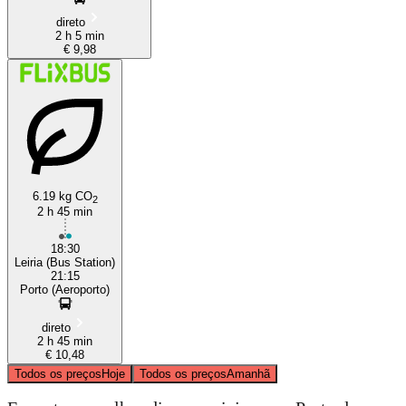
direto
2 h 5 min
€ 9,98
6.19 kg CO
2
2 h 45 min
18:30
Leiria (Bus Station)
21:15
Porto (Aeroporto)
direto
2 h 45 min
€ 10,48
Todos os preços
Hoje
Todos os preços
Amanhã