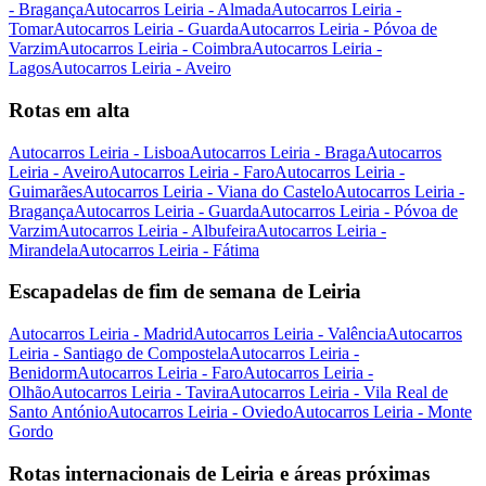
- Bragança
Autocarros Leiria - Almada
Autocarros Leiria -
Tomar
Autocarros Leiria - Guarda
Autocarros Leiria - Póvoa de
Varzim
Autocarros Leiria - Coimbra
Autocarros Leiria -
Lagos
Autocarros Leiria - Aveiro
Rotas em alta
Autocarros Leiria - Lisboa
Autocarros Leiria - Braga
Autocarros
Leiria - Aveiro
Autocarros Leiria - Faro
Autocarros Leiria -
Guimarães
Autocarros Leiria - Viana do Castelo
Autocarros Leiria -
Bragança
Autocarros Leiria - Guarda
Autocarros Leiria - Póvoa de
Varzim
Autocarros Leiria - Albufeira
Autocarros Leiria -
Mirandela
Autocarros Leiria - Fátima
Escapadelas de fim de semana de Leiria
Autocarros Leiria - Madrid
Autocarros Leiria - Valência
Autocarros
Leiria - Santiago de Compostela
Autocarros Leiria -
Benidorm
Autocarros Leiria - Faro
Autocarros Leiria -
Olhão
Autocarros Leiria - Tavira
Autocarros Leiria - Vila Real de
Santo António
Autocarros Leiria - Oviedo
Autocarros Leiria - Monte
Gordo
Rotas internacionais de Leiria e áreas próximas