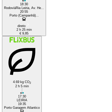
18:30
RodoviáRia Leiria, Av. He...
20:55
Porto (Campanhã)...
direto
2 h 25 min
€ 9,85
4.69 kg CO
2
2 h 5 min
17:30
LEIRIA
19:35
Porto Garagem Atlantico