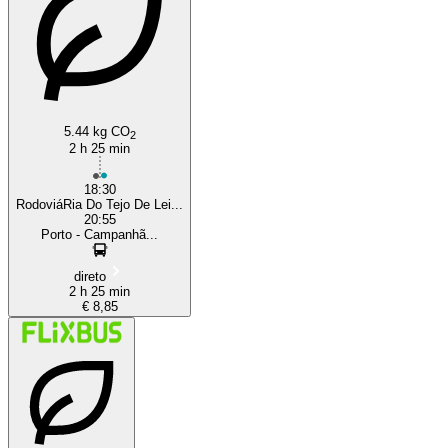
Leiria
5.44 kg CO
2
2 h 25 min
18:30
RodoviáRia Do Tejo De Lei...
20:55
Porto - Campanhã...
direto
2 h 25 min
€ 8,85