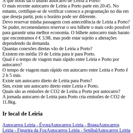
A que horas sai o último autocarro de Leiria a Porto?
O mais recente autocarro de Leiria a Porto parte em 20:45. No
entanto, certifique-se de verificar conosco a programação no dia em
que deseja partir, pois o horário pode ser diferente.
Devo reservar minha passagem com antecedência de Leiria a Porto?
Se puder, recomendamos reservar o seu bilhete o mais cedo possível
para garantir uma melhor economia. O bilhete autocarro mais barato
que encontramos é € 3,98, mas pode estar sujeito a alterações
dependendo da demanda.
Quantas conexões diretas vão de Leiria a Porto?
Existem em média 19 de Leiria para ir para Porto.
Qual é o tempo de viagem mais rápido entre Leiria e Porto por
autocarro?
O tempo de viagem mais rápido em autocarro entre Leiria e Porto é
2 h 5 min.
Existe um autocarro direto de Leiria para Porto?
Sim, existe um autocarro direto entre Leiria e Porto.
Quais são as emissões de CO2 de Leiria a Porto por autocarro?
A jornada autocarro de Leiria para Porto cria emissões de CO2 de
11.8kg.
Ir local de Leiria
Autocarros Leiria - Évora
Autocarros Leiria - Braga
Autocarros
Leiria - Figueira da Foz
Autocarros Leiria - Setúbal
Autocarros Leiria