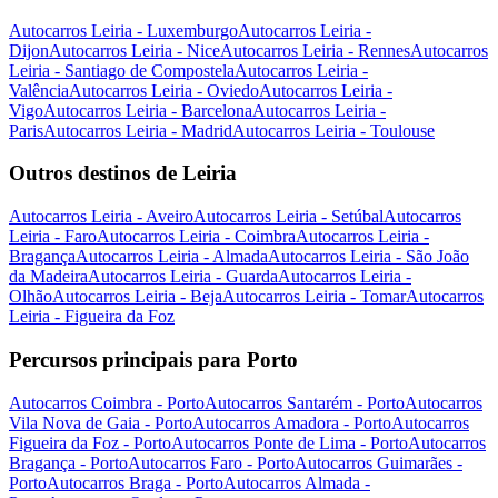
Autocarros Leiria - Luxemburgo
Autocarros Leiria -
Dijon
Autocarros Leiria - Nice
Autocarros Leiria - Rennes
Autocarros
Leiria - Santiago de Compostela
Autocarros Leiria -
Valência
Autocarros Leiria - Oviedo
Autocarros Leiria -
Vigo
Autocarros Leiria - Barcelona
Autocarros Leiria -
Paris
Autocarros Leiria - Madrid
Autocarros Leiria - Toulouse
Outros destinos de Leiria
Autocarros Leiria - Aveiro
Autocarros Leiria - Setúbal
Autocarros
Leiria - Faro
Autocarros Leiria - Coimbra
Autocarros Leiria -
Bragança
Autocarros Leiria - Almada
Autocarros Leiria - São João
da Madeira
Autocarros Leiria - Guarda
Autocarros Leiria -
Olhão
Autocarros Leiria - Beja
Autocarros Leiria - Tomar
Autocarros
Leiria - Figueira da Foz
Percursos principais para Porto
Autocarros Coimbra - Porto
Autocarros Santarém - Porto
Autocarros
Vila Nova de Gaia - Porto
Autocarros Amadora - Porto
Autocarros
Figueira da Foz - Porto
Autocarros Ponte de Lima - Porto
Autocarros
Bragança - Porto
Autocarros Faro - Porto
Autocarros Guimarães -
Porto
Autocarros Braga - Porto
Autocarros Almada -