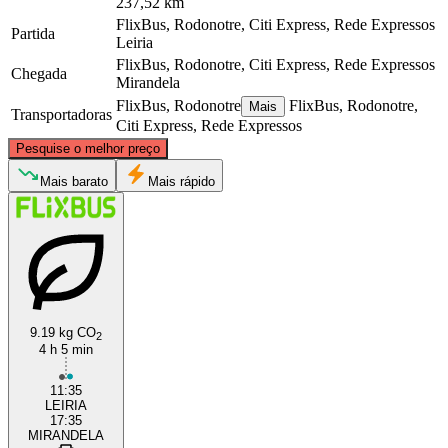
237,52 km
FlixBus, Rodonotre, Citi Express, Rede Expressos
Partida
Leiria
FlixBus, Rodonotre, Citi Express, Rede Expressos
Chegada
Mirandela
FlixBus, Rodonotre
FlixBus, Rodonotre,
Mais
Transportadoras
Citi Express, Rede Expressos
©
CARTO
, ©
OpenStreetMap
contributors
Pesquise o melhor preço
Mirandela
Mais barato
Mais rápido
9.19 kg CO
2
4 h 5 min
Leiria
11:35
LEIRIA
17:35
MIRANDELA