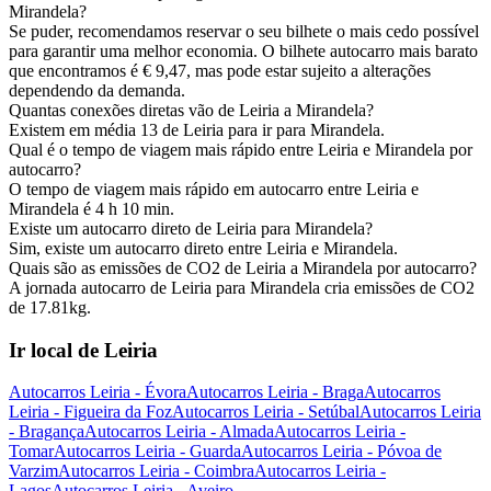
Mirandela?
Se puder, recomendamos reservar o seu bilhete o mais cedo possível
para garantir uma melhor economia. O bilhete autocarro mais barato
que encontramos é € 9,47, mas pode estar sujeito a alterações
dependendo da demanda.
Quantas conexões diretas vão de Leiria a Mirandela?
Existem em média 13 de Leiria para ir para Mirandela.
Qual é o tempo de viagem mais rápido entre Leiria e Mirandela por
autocarro?
O tempo de viagem mais rápido em autocarro entre Leiria e
Mirandela é 4 h 10 min.
Existe um autocarro direto de Leiria para Mirandela?
Sim, existe um autocarro direto entre Leiria e Mirandela.
Quais são as emissões de CO2 de Leiria a Mirandela por autocarro?
A jornada autocarro de Leiria para Mirandela cria emissões de CO2
de 17.81kg.
Ir local de Leiria
Autocarros Leiria - Évora
Autocarros Leiria - Braga
Autocarros
Leiria - Figueira da Foz
Autocarros Leiria - Setúbal
Autocarros Leiria
- Bragança
Autocarros Leiria - Almada
Autocarros Leiria -
Tomar
Autocarros Leiria - Guarda
Autocarros Leiria - Póvoa de
Varzim
Autocarros Leiria - Coimbra
Autocarros Leiria -
Lagos
Autocarros Leiria - Aveiro