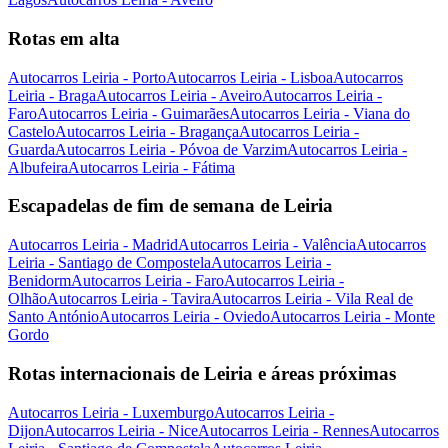
Rotas em alta
Autocarros Leiria - Porto
Autocarros Leiria - Lisboa
Autocarros
Leiria - Braga
Autocarros Leiria - Aveiro
Autocarros Leiria -
Faro
Autocarros Leiria - Guimarães
Autocarros Leiria - Viana do
Castelo
Autocarros Leiria - Bragança
Autocarros Leiria -
Guarda
Autocarros Leiria - Póvoa de Varzim
Autocarros Leiria -
Albufeira
Autocarros Leiria - Fátima
Escapadelas de fim de semana de Leiria
Autocarros Leiria - Madrid
Autocarros Leiria - Valência
Autocarros
Leiria - Santiago de Compostela
Autocarros Leiria -
Benidorm
Autocarros Leiria - Faro
Autocarros Leiria -
Olhão
Autocarros Leiria - Tavira
Autocarros Leiria - Vila Real de
Santo António
Autocarros Leiria - Oviedo
Autocarros Leiria - Monte
Gordo
Rotas internacionais de Leiria e áreas próximas
Autocarros Leiria - Luxemburgo
Autocarros Leiria -
Dijon
Autocarros Leiria - Nice
Autocarros Leiria - Rennes
Autocarros