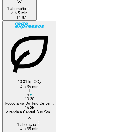
1 alteração
4 h 5 min
€ 14,97
10.31 kg CO
2
4 h 35 min
10:30
RodoviáRia Do Tejo De Lei...
15:35
Mirandela Central Bus Sta...
1 alteração
4 h 35 min