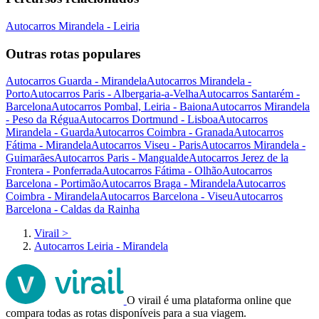
Autocarros Mirandela - Leiria
Outras rotas populares
Autocarros Guarda - Mirandela
Autocarros Mirandela -
Porto
Autocarros Paris - Albergaria-a-Velha
Autocarros Santarém -
Barcelona
Autocarros Pombal, Leiria - Baiona
Autocarros Mirandela
- Peso da Régua
Autocarros Dortmund - Lisboa
Autocarros
Mirandela - Guarda
Autocarros Coimbra - Granada
Autocarros
Fátima - Mirandela
Autocarros Viseu - Paris
Autocarros Mirandela -
Guimarães
Autocarros Paris - Mangualde
Autocarros Jerez de la
Frontera - Ponferrada
Autocarros Fátima - Olhão
Autocarros
Barcelona - Portimão
Autocarros Braga - Mirandela
Autocarros
Coimbra - Mirandela
Autocarros Barcelona - Viseu
Autocarros
Barcelona - Caldas da Rainha
Virail
>
Autocarros Leiria - Mirandela
O virail é uma plataforma online que
compara todas as rotas disponíveis para a sua viagem.