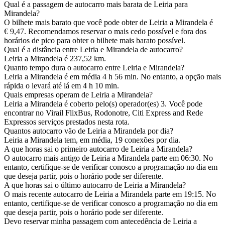
Qual é a passagem de autocarro mais barata de Leiria para
Mirandela?
O bilhete mais barato que você pode obter de Leiria a Mirandela é
€ 9,47. Recomendamos reservar o mais cedo possível e fora dos
horários de pico para obter o bilhete mais barato possível.
Qual é a distância entre Leiria e Mirandela de autocarro?
Leiria a Mirandela é 237,52 km.
Quanto tempo dura o autocarro entre Leiria e Mirandela?
Leiria a Mirandela é em média 4 h 56 min. No entanto, a opção mais
rápida o levará até lá em 4 h 10 min.
Quais empresas operam de Leiria a Mirandela?
Leiria a Mirandela é coberto pelo(s) operador(es) 3. Você pode
encontrar no Virail FlixBus, Rodonotre, Citi Express and Rede
Expressos serviços prestados nesta rota.
Quantos autocarro vão de Leiria a Mirandela por dia?
Leiria a Mirandela tem, em média, 19 conexões por dia.
A que horas sai o primeiro autocarro de Leiria a Mirandela?
O autocarro mais antigo de Leiria a Mirandela parte em 06:30. No
entanto, certifique-se de verificar conosco a programação no dia em
que deseja partir, pois o horário pode ser diferente.
A que horas sai o último autocarro de Leiria a Mirandela?
O mais recente autocarro de Leiria a Mirandela parte em 19:15. No
entanto, certifique-se de verificar conosco a programação no dia em
que deseja partir, pois o horário pode ser diferente.
Devo reservar minha passagem com antecedência de Leiria a