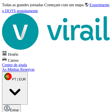
Todas as grandes jornadas
Começam com um mapa 🌎
Experimente
o DOTS gratuitamente
Hotéis
Carros
Centro de ajuda
As Minhas Reservas
PT | EUR
Entrar