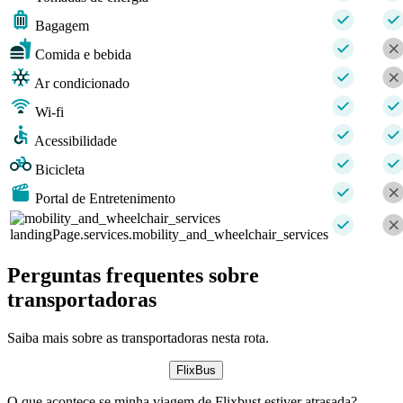
Bagagem
Comida e bebida
Ar condicionado
Wi-fi
Acessibilidade
Bicicleta
Portal de Entretenimento
landingPage.services.mobility_and_wheelchair_services
Perguntas frequentes sobre
transportadoras
Saiba mais sobre as transportadoras nesta rota.
FlixBus
O que acontece se minha viagem de Flixbust estiver atrasada?