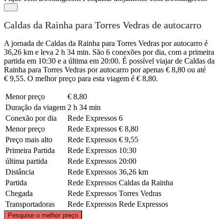
Caldas da Rainha para Torres Vedras de autocarro
A jornada de Caldas da Rainha para Torres Vedras por autocarro é
36,26 km e leva 2 h 34 min. São 6 conexões por dia, com a primeira
partida em 10:30 e a última em 20:00. É possível viajar de Caldas da
Rainha para Torres Vedras por autocarro por apenas € 8,80 ou até
€ 9,55. O melhor preço para esta viagem é € 8,80.
Menor preço
€ 8,80
Duração da viagem
2 h 34 min
Conexão por dia
Rede Expressos
6
Menor preço
Rede Expressos
€ 8,80
Preço mais alto
Rede Expressos
€ 9,55
Primeira Partida
Rede Expressos
10:30
última partida
Rede Expressos
20:00
Distância
Rede Expressos
36,26 km
Partida
Rede Expressos
Caldas da Rainha
Chegada
Rede Expressos
Torres Vedras
Transportadoras
Rede Expressos
Rede Expressos
©
CARTO
, ©
OpenStreetMap
contributors
Pesquise o melhor preço