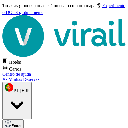
Todas as grandes jornadas
Começam com um mapa 🌎
Experimente
o DOTS gratuitamente
Hotéis
Carros
Centro de ajuda
As Minhas Reservas
PT | EUR
Entrar