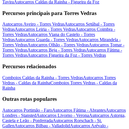
Tavira
Autocarros Caldas da Rainha - Figueira da Foz
Percursos principais para Torres Vedras
Autocarros Aveiro - Torres Vedras
Autocarros Setúbal - Torres
Vedras
Autocarros Leiria - Torres Vedras
Autocarros Coimbra -
Torres Vedras
Autocarros Viana do Castelo - Torres
Vedras
Autocarros Guarda - Torres Vedras
Autocarros Mirandela -
Torres Vedras
Autocarros Olhão - Torres Vedras
Autocarros Tomar -
Torres Vedras
Autocarros Beja - Torres Vedras
Autocarros Fátima -
Torres Vedras
Autocarros Figueira da Foz - Torres Vedras
Percursos relacionados
Comboios Caldas da Rainha - Torres Vedras
Autocarros Torres
Vedras - Caldas da Rainha
Comboios Torres Vedras - Caldas da
Rainha
Outras rotas populares
Autocarros Portimão - Faro
Autocarros Fátima - Abrantes
Autocarros
Londres - Stansted
Autocarros Livorno - Verona
Autocarros Astorga,
Castela e Leão - Ponferrada
Autocarros Rorschach - St.
Gallen
Autocarros Bilbau - Valladolid
Autocarros Arévalo -