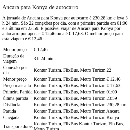
Ancara para Konya de autocarro
A jornada de Ancara para Konya por autocarro é 230,28 km e leva 3
h 24 min. São 22 conexões por dia, com a primeira partida em 01:00
e a última em 23:59. É possível viajar de Ancara para Konya por
autocarro por apenas € 12,46 ou até € 17,63. O melhor preço para
esta viagem é € 12,46.
Menor preço
€ 12,46
Duração da
3 h 24 min
viagem
Conexão por
Kontur Turizm, FlixBus, Metro Turizm
22
dia
Menor preço
Kontur Turizm, FlixBus, Metro Turizm
€ 12,46
Preço mais alto
Kontur Turizm, FlixBus, Metro Turizm
€ 17,63
Primeira Partida
Kontur Turizm, FlixBus, Metro Turizm
01:00
última partida
Kontur Turizm, FlixBus, Metro Turizm
23:59
Distância
Kontur Turizm, FlixBus, Metro Turizm
230,28 km
Partida
Kontur Turizm, FlixBus, Metro Turizm
Ancara
Chegada
Kontur Turizm, FlixBus, Metro Turizm
Konya
Kontur Turizm, FlixBus
Kontur Turizm, FlixBus,
Transportadoras
Metro Turizm