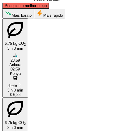
©
CARTO
, ©
OpenStreetMap
contributors
Pesquise o melhor preço
Ankara
Mais barato
Mais rápido
6.75 kg CO
2
3 h 0 min
23:59
Ankara
02:59
Konya
Konya
direto
3 h 0 min
€ 6,38
6.75 kg CO
2
3 h 0 min