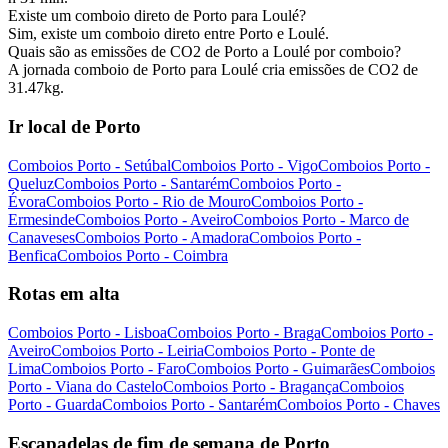
Existe um comboio direto de Porto para Loulé?
Sim, existe um comboio direto entre Porto e Loulé.
Quais são as emissões de CO2 de Porto a Loulé por comboio?
A jornada comboio de Porto para Loulé cria emissões de CO2 de
31.47kg.
Ir local de Porto
Comboios Porto - Setúbal
Comboios Porto - Vigo
Comboios Porto -
Queluz
Comboios Porto - Santarém
Comboios Porto -
Évora
Comboios Porto - Rio de Mouro
Comboios Porto -
Ermesinde
Comboios Porto - Aveiro
Comboios Porto - Marco de
Canaveses
Comboios Porto - Amadora
Comboios Porto -
Benfica
Comboios Porto - Coimbra
Rotas em alta
Comboios Porto - Lisboa
Comboios Porto - Braga
Comboios Porto -
Aveiro
Comboios Porto - Leiria
Comboios Porto - Ponte de
Lima
Comboios Porto - Faro
Comboios Porto - Guimarães
Comboios
Porto - Viana do Castelo
Comboios Porto - Bragança
Comboios
Porto - Guarda
Comboios Porto - Santarém
Comboios Porto - Chaves
Escapadelas de fim de semana de Porto