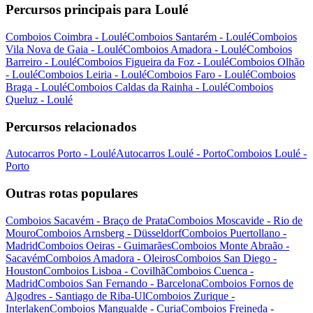
Percursos principais para Loulé
Comboios Coimbra - Loulé
Comboios Santarém - Loulé
Comboios
Vila Nova de Gaia - Loulé
Comboios Amadora - Loulé
Comboios
Barreiro - Loulé
Comboios Figueira da Foz - Loulé
Comboios Olhão
- Loulé
Comboios Leiria - Loulé
Comboios Faro - Loulé
Comboios
Braga - Loulé
Comboios Caldas da Rainha - Loulé
Comboios
Queluz - Loulé
Percursos relacionados
Autocarros Porto - Loulé
Autocarros Loulé - Porto
Comboios Loulé -
Porto
Outras rotas populares
Comboios Sacavém - Braço de Prata
Comboios Moscavide - Rio de
Mouro
Comboios Arnsberg - Düsseldorf
Comboios Puertollano -
Madrid
Comboios Oeiras - Guimarães
Comboios Monte Abraão -
Sacavém
Comboios Amadora - Oleiros
Comboios San Diego -
Houston
Comboios Lisboa - Covilhã
Comboios Cuenca -
Madrid
Comboios San Fernando - Barcelona
Comboios Fornos de
Algodres - Santiago de Riba-Ul
Comboios Zurique -
Interlaken
Comboios Mangualde - Curia
Comboios Freineda -