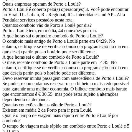
Quais empresas operam de Porto a Loulé?
Porto a Loulé é coberto pelo(s) operador(es) 3. Você pode encontrar
no Virail U - Urban, R - Regional, IC - Intercidades and AP - Alfa
Pendular serviços prestados nesta rota.
Quantos comboio vão de Porto a Loulé por dia?
Porto a Loulé tem, em média, 44 conexões por dia.
A que horas sai o primeiro comboio de Porto a Loulé?
O comboio mais antigo de Porto a Loulé parte em 04:29. No
entanto, certifique-se de verificar conosco a programação no dia em
que deseja partir, pois o horário pode ser diferente.
A que horas sai o último comboio de Porto a Loulé?
O mais recente comboio de Porto a Loulé parte em 14:45. No
entanto, certifique-se de verificar conosco a programação no dia em
que deseja partir, pois o horário pode ser diferente.
Devo reservar minha passagem com antecedência de Porto a Loulé?
Se puder, recomendamos reservar o seu bilhete o mais cedo possível
para garantir uma melhor economia. O bilhete comboio mais barato
que encontramos é € 30,55, mas pode estar sujeito a alterações
dependendo da demanda.
Quantas conexões diretas vão de Porto a Loulé?
Existem em média 2 de Porto para ir para Loulé.
Qual é o tempo de viagem mais rápido entre Porto e Loulé por
comboio?
O tempo de viagem mais rápido em comboio entre Porto e Loulé é 5
h 31 min.