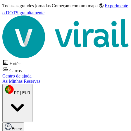
Todas as grandes jornadas
Começam com um mapa 🌎
Experimente
o DOTS gratuitamente
Hotéis
Carros
Centro de ajuda
As Minhas Reservas
PT | EUR
Entrar