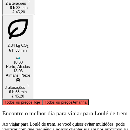
2 alterações
6 h 33 min
€ 45,20
2.34 kg CO
2
6 h 53 min
10:30
Porto, Aliados
18:03
Almansil Nexe
3 alterações
6 h 53 min
€ 45,20
Todos os preços
Hoje
Todos os preços
Amanhã
Encontre o melhor dia para viajar para Loulé de trem
Ao viajar para Loulé de trem, se você quiser evitar multidões, pode
verificar com que frequência nossos clientes viajam nos próximos 30