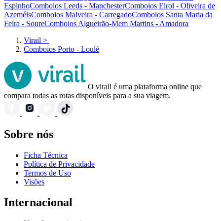
Espinho
Comboios Leeds - Manchester
Comboios Eirol - Oliveira de
Azeméis
Comboios Malveira - Carregado
Comboios Santa Maria da
Feira - Soure
Comboios Algueirão-Mem Martins - Amadora
Virail
>
Comboios Porto - Loulé
O virail é uma plataforma online que
compara todas as rotas disponíveis para a sua viagem.
Sobre nós
Ficha Técnica
Política de Privacidade
Termos de Uso
Visões
Internacional