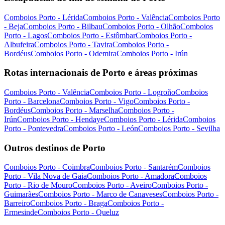
Comboios Porto - Lérida
Comboios Porto - Valência
Comboios Porto
- Beja
Comboios Porto - Bilbau
Comboios Porto - Olhão
Comboios
Porto - Lagos
Comboios Porto - Estômbar
Comboios Porto -
Albufeira
Comboios Porto - Tavira
Comboios Porto -
Bordéus
Comboios Porto - Odemira
Comboios Porto - Irún
Rotas internacionais de Porto e áreas próximas
Comboios Porto - Valência
Comboios Porto - Logroño
Comboios
Porto - Barcelona
Comboios Porto - Vigo
Comboios Porto -
Bordéus
Comboios Porto - Marselha
Comboios Porto -
Irún
Comboios Porto - Hendaye
Comboios Porto - Lérida
Comboios
Porto - Pontevedra
Comboios Porto - León
Comboios Porto - Sevilha
Outros destinos de Porto
Comboios Porto - Coimbra
Comboios Porto - Santarém
Comboios
Porto - Vila Nova de Gaia
Comboios Porto - Amadora
Comboios
Porto - Rio de Mouro
Comboios Porto - Aveiro
Comboios Porto -
Guimarães
Comboios Porto - Marco de Canaveses
Comboios Porto -
Barreiro
Comboios Porto - Braga
Comboios Porto -
Ermesinde
Comboios Porto - Queluz