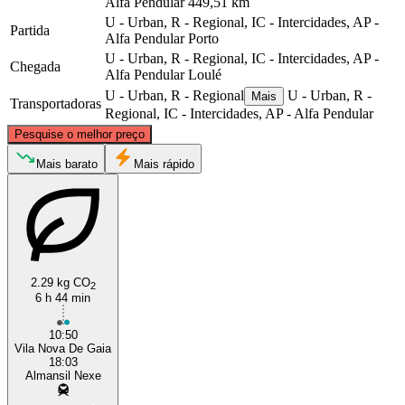
Alfa Pendular
449,51 km
U - Urban, R - Regional, IC - Intercidades, AP -
Partida
Alfa Pendular
Porto
U - Urban, R - Regional, IC - Intercidades, AP -
Chegada
Alfa Pendular
Loulé
U - Urban, R - Regional
U - Urban, R -
Mais
Transportadoras
Regional, IC - Intercidades, AP - Alfa Pendular
©
CARTO
, ©
OpenStreetMap
contributors
Pesquise o melhor preço
Porto
Mais barato
Mais rápido
2.29 kg CO
2
6 h 44 min
10:50
Loule
Vila Nova De Gaia
18:03
Almansil Nexe