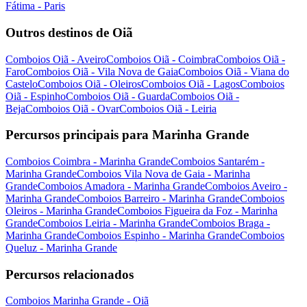
Fátima - Paris
Outros destinos de Oiã
Comboios Oiã - Aveiro
Comboios Oiã - Coimbra
Comboios Oiã -
Faro
Comboios Oiã - Vila Nova de Gaia
Comboios Oiã - Viana do
Castelo
Comboios Oiã - Oleiros
Comboios Oiã - Lagos
Comboios
Oiã - Espinho
Comboios Oiã - Guarda
Comboios Oiã -
Beja
Comboios Oiã - Ovar
Comboios Oiã - Leiria
Percursos principais para Marinha Grande
Comboios Coimbra - Marinha Grande
Comboios Santarém -
Marinha Grande
Comboios Vila Nova de Gaia - Marinha
Grande
Comboios Amadora - Marinha Grande
Comboios Aveiro -
Marinha Grande
Comboios Barreiro - Marinha Grande
Comboios
Oleiros - Marinha Grande
Comboios Figueira da Foz - Marinha
Grande
Comboios Leiria - Marinha Grande
Comboios Braga -
Marinha Grande
Comboios Espinho - Marinha Grande
Comboios
Queluz - Marinha Grande
Percursos relacionados
Comboios Marinha Grande - Oiã