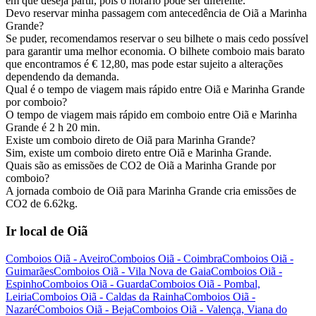
em que deseja partir, pois o horário pode ser diferente.
Devo reservar minha passagem com antecedência de Oiã a Marinha
Grande?
Se puder, recomendamos reservar o seu bilhete o mais cedo possível
para garantir uma melhor economia. O bilhete comboio mais barato
que encontramos é € 12,80, mas pode estar sujeito a alterações
dependendo da demanda.
Qual é o tempo de viagem mais rápido entre Oiã e Marinha Grande
por comboio?
O tempo de viagem mais rápido em comboio entre Oiã e Marinha
Grande é 2 h 20 min.
Existe um comboio direto de Oiã para Marinha Grande?
Sim, existe um comboio direto entre Oiã e Marinha Grande.
Quais são as emissões de CO2 de Oiã a Marinha Grande por
comboio?
A jornada comboio de Oiã para Marinha Grande cria emissões de
CO2 de 6.62kg.
Ir local de Oiã
Comboios Oiã - Aveiro
Comboios Oiã - Coimbra
Comboios Oiã -
Guimarães
Comboios Oiã - Vila Nova de Gaia
Comboios Oiã -
Espinho
Comboios Oiã - Guarda
Comboios Oiã - Pombal,
Leiria
Comboios Oiã - Caldas da Rainha
Comboios Oiã -
Nazaré
Comboios Oiã - Beja
Comboios Oiã - Valença, Viana do