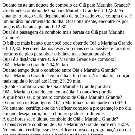
Quanto custa um tíquete de comboio de Oiã para Marinha Grande?
Um tíquete comboio de Oiã para Marinha Grande é € 12,80. No
entanto, o preço varia dependendo de quão cedo você compra e se é
um horário movimentado do dia. Ocasionalmente, encontre-os por
preços tão baratos quanto € 12,80.
Qual é a passagem de comboio mais barata de Oiã para Marinha
Grande?
O bilhete mais barato que você pode obter de Oiã a Marinha Grande
é € 12,80. Recomendamos reservar o mais cedo possível e fora dos
horários de pico para obter o bilhete mais barato possível.
Qual é a distância entre Oiã e Marinha Grande de comboio?
Oiã a Marinha Grande é 94,62 km.
Quanto tempo dura o comboio entre Oiã e Marinha Grande?
Oiã a Marinha Grande é em média 2 h 51 min. No entanto, a opção
mais rápida o levará até lá em 2 h 20 min.
Quantos comboio vão de Oiã a Marinha Grande por dia?
Oiã a Marinha Grande tem, em média, 1 conexões por dia.
A que horas sai o primeiro comboio de Oiã a Marinha Grande?
O comboio mais antigo de Oiã a Marinha Grande parte em 06:59.
No entanto, certifique-se de verificar conosco a programação no dia
em que deseja partir, pois o horário pode ser diferente.
A que horas sai o último comboio de Oiã a Marinha Grande?
O mais recente comboio de Oiã a Marinha Grande parte em 16:59.
No entanto, certifique-se de verificar conosco a programação no dia