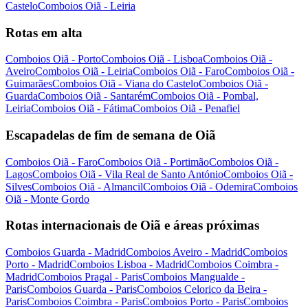
Castelo
Comboios Oiã - Leiria
Rotas em alta
Comboios Oiã - Porto
Comboios Oiã - Lisboa
Comboios Oiã -
Aveiro
Comboios Oiã - Leiria
Comboios Oiã - Faro
Comboios Oiã -
Guimarães
Comboios Oiã - Viana do Castelo
Comboios Oiã -
Guarda
Comboios Oiã - Santarém
Comboios Oiã - Pombal,
Leiria
Comboios Oiã - Fátima
Comboios Oiã - Penafiel
Escapadelas de fim de semana de Oiã
Comboios Oiã - Faro
Comboios Oiã - Portimão
Comboios Oiã -
Lagos
Comboios Oiã - Vila Real de Santo António
Comboios Oiã -
Silves
Comboios Oiã - Almancil
Comboios Oiã - Odemira
Comboios
Oiã - Monte Gordo
Rotas internacionais de Oiã e áreas próximas
Comboios Guarda - Madrid
Comboios Aveiro - Madrid
Comboios
Porto - Madrid
Comboios Lisboa - Madrid
Comboios Coimbra -
Madrid
Comboios Pragal - Paris
Comboios Mangualde -
Paris
Comboios Guarda - Paris
Comboios Celorico da Beira -
Paris
Comboios Coimbra - Paris
Comboios Porto - Paris
Comboios