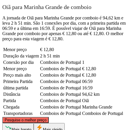
Oiã para Marinha Grande de comboio
A jornada de Oiã para Marinha Grande por comboio é 94,62 km e
leva 2 h 51 min. São 1 conexões por dia, com a primeira partida em
06:59 e a última em 16:59. É possível viajar de Oiã para Marinha
Grande por comboio por apenas € 12,80 ou até € 12,80. O melhor
preço para esta viagem é € 12,80.
Menor preço
€ 12,80
Duração da viagem
2 h 51 min
Conexão por dia
Comboios de Portugal
1
Menor preço
Comboios de Portugal
€ 12,80
Preço mais alto
Comboios de Portugal
€ 12,80
Primeira Partida
Comboios de Portugal
06:59
última partida
Comboios de Portugal
16:59
Distância
Comboios de Portugal
94,62 km
Partida
Comboios de Portugal
Oiã
Chegada
Comboios de Portugal
Marinha Grande
Transportadoras
Comboios de Portugal
Comboios de Portugal
©
CARTO
, ©
OpenStreetMap
contributors
Pesquise o melhor preço
Oia
Mais barato
Mais rápido