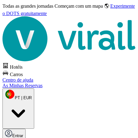
Todas as grandes jornadas
Começam com um mapa 🌎
Experimente
o DOTS gratuitamente
Hotéis
Carros
Centro de ajuda
As Minhas Reservas
PT | EUR
Entrar