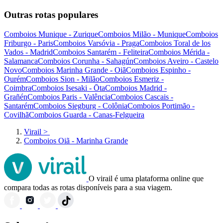
Outras rotas populares
Comboios Munique - Zurique
Comboios Milão - Munique
Comboios
Friburgo - Paris
Comboios Varsóvia - Praga
Comboios Toral de los
Vados - Madrid
Comboios Santarém - Feliteira
Comboios Mérida -
Salamanca
Comboios Corunha - Sahagún
Comboios Aveiro - Castelo
Novo
Comboios Marinha Grande - Oiã
Comboios Espinho -
Ourém
Comboios Sion - Milão
Comboios Esmeriz -
Coimbra
Comboios Isesaki - Ōta
Comboios Madrid -
Grañén
Comboios Paris - Valência
Comboios Cascais -
Santarém
Comboios Siegburg - Colônia
Comboios Portimão -
Covilhã
Comboios Guarda - Canas-Felgueira
Virail
>
Comboios Oiã - Marinha Grande
O virail é uma plataforma online que
compara todas as rotas disponíveis para a sua viagem.