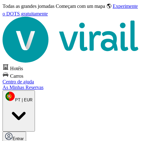
Todas as grandes jornadas
Começam com um mapa 🌎
Experimente
o DOTS gratuitamente
Hotéis
Carros
Centro de ajuda
As Minhas Reservas
PT | EUR
Entrar