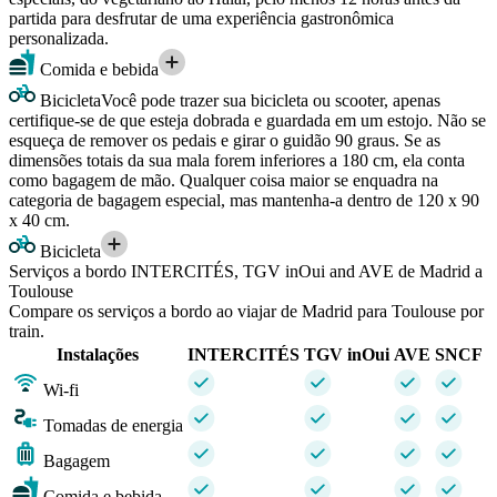
partida para desfrutar de uma experiência gastronômica
personalizada.
Comida e bebida
Bicicleta
Você pode trazer sua bicicleta ou scooter, apenas
certifique-se de que esteja dobrada e guardada em um estojo. Não se
esqueça de remover os pedais e girar o guidão 90 graus. Se as
dimensões totais da sua mala forem inferiores a 180 cm, ela conta
como bagagem de mão. Qualquer coisa maior se enquadra na
categoria de bagagem especial, mas mantenha-a dentro de 120 x 90
x 40 cm.
Bicicleta
Serviços a bordo INTERCITÉS, TGV inOui and AVE de Madrid a
Toulouse
Compare os serviços a bordo ao viajar de Madrid para Toulouse por
train.
Instalações
INTERCITÉS
TGV inOui
AVE
SNCF
Wi-fi
Tomadas de energia
Bagagem
Comida e bebida