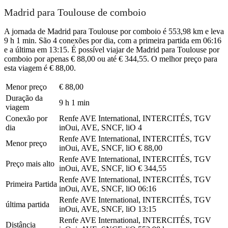
Madrid para Toulouse de comboio
A jornada de Madrid para Toulouse por comboio é 553,98 km e leva
9 h 1 min. São 4 conexões por dia, com a primeira partida em 06:16
e a última em 13:15. É possível viajar de Madrid para Toulouse por
comboio por apenas € 88,00 ou até € 344,55. O melhor preço para
esta viagem é € 88,00.
Menor preço
€ 88,00
Duração da
9 h 1 min
viagem
Conexão por
Renfe AVE International, INTERCITÉS, TGV
dia
inOui, AVE, SNCF, liO
4
Renfe AVE International, INTERCITÉS, TGV
Menor preço
inOui, AVE, SNCF, liO
€ 88,00
Renfe AVE International, INTERCITÉS, TGV
Preço mais alto
inOui, AVE, SNCF, liO
€ 344,55
Renfe AVE International, INTERCITÉS, TGV
Primeira Partida
inOui, AVE, SNCF, liO
06:16
Renfe AVE International, INTERCITÉS, TGV
última partida
inOui, AVE, SNCF, liO
13:15
Renfe AVE International, INTERCITÉS, TGV
Distância