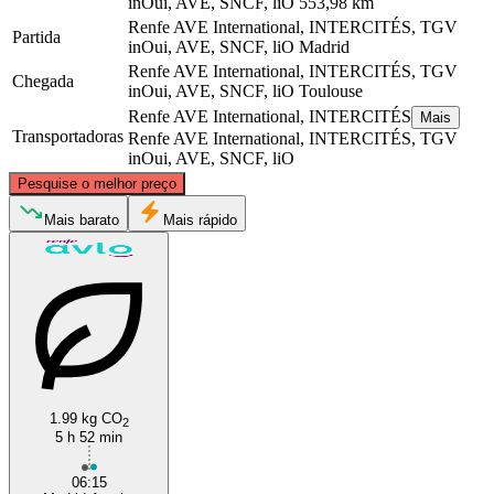
inOui, AVE, SNCF, liO
553,98 km
Renfe AVE International, INTERCITÉS, TGV
Partida
inOui, AVE, SNCF, liO
Madrid
Renfe AVE International, INTERCITÉS, TGV
Chegada
inOui, AVE, SNCF, liO
Toulouse
Renfe AVE International, INTERCITÉS
Mais
Transportadoras
Renfe AVE International, INTERCITÉS, TGV
inOui, AVE, SNCF, liO
©
CARTO
, ©
OpenStreetMap
contributors
Pesquise o melhor preço
Toulouse
Mais barato
Mais rápido
1.99 kg CO
2
Madrid
5 h 52 min
06:15