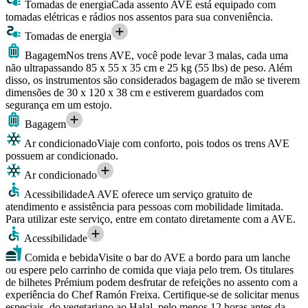
Tomadas de energia
Cada assento AVE está equipado com
tomadas elétricas e rádios nos assentos para sua conveniência.
Tomadas de energia
Bagagem
Nos trens AVE, você pode levar 3 malas, cada uma
não ultrapassando 85 x 55 x 35 cm e 25 kg (55 lbs) de peso. Além
disso, os instrumentos são considerados bagagem de mão se tiverem
dimensões de 30 x 120 x 38 cm e estiverem guardados com
segurança em um estojo.
Bagagem
Ar condicionado
Viaje com conforto, pois todos os trens AVE
possuem ar condicionado.
Ar condicionado
Acessibilidade
A AVE oferece um serviço gratuito de
atendimento e assistência para pessoas com mobilidade limitada.
Para utilizar este serviço, entre em contato diretamente com a AVE.
Acessibilidade
Comida e bebida
Visite o bar do AVE a bordo para um lanche
ou espere pelo carrinho de comida que viaja pelo trem. Os titulares
de bilhetes Prémium podem desfrutar de refeições no assento com a
experiência do Chef Ramón Freixa. Certifique-se de solicitar menus
especiais, do vegetariano ao Halal, pelo menos 12 horas antes da