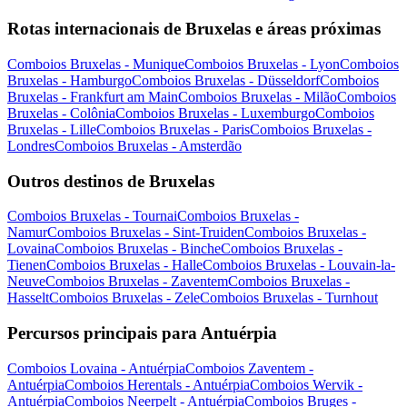
Rotas internacionais de Bruxelas e áreas próximas
Comboios Bruxelas - Munique
Comboios Bruxelas - Lyon
Comboios
Bruxelas - Hamburgo
Comboios Bruxelas - Düsseldorf
Comboios
Bruxelas - Frankfurt am Main
Comboios Bruxelas - Milão
Comboios
Bruxelas - Colônia
Comboios Bruxelas - Luxemburgo
Comboios
Bruxelas - Lille
Comboios Bruxelas - Paris
Comboios Bruxelas -
Londres
Comboios Bruxelas - Amsterdão
Outros destinos de Bruxelas
Comboios Bruxelas - Tournai
Comboios Bruxelas -
Namur
Comboios Bruxelas - Sint-Truiden
Comboios Bruxelas -
Lovaina
Comboios Bruxelas - Binche
Comboios Bruxelas -
Tienen
Comboios Bruxelas - Halle
Comboios Bruxelas - Louvain-la-
Neuve
Comboios Bruxelas - Zaventem
Comboios Bruxelas -
Hasselt
Comboios Bruxelas - Zele
Comboios Bruxelas - Turnhout
Percursos principais para Antuérpia
Comboios Lovaina - Antuérpia
Comboios Zaventem -
Antuérpia
Comboios Herentals - Antuérpia
Comboios Wervik -
Antuérpia
Comboios Neerpelt - Antuérpia
Comboios Bruges -