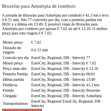
Bruxelas para Antuérpia de comboio
A jornada de Bruxelas para Antuérpia por comboio é 41,3 km e leva
0 h 51 min. São 77 conexões por dia, com a primeira partida em
00:01 e a última em 23:49. É possível viajar de Bruxelas para
Antuérpia por comboio por apenas € 7,02 ou até € 12,16. O melhor
preço para esta viagem é € 7,02.
Menor preço
€ 7,02
Duração da
0 h 51 min
viagem
Conexão por dia
EuroCity, Regional, DB - Intercity
77
Menor preço
EuroCity, Regional, DB - Intercity
€ 7,02
Preço mais alto
EuroCity, Regional, DB - Intercity
€ 12,16
Primeira Partida
EuroCity, Regional, DB - Intercity
00:01
última partida
EuroCity, Regional, DB - Intercity
23:49
Distância
EuroCity, Regional, DB - Intercity
41,3 km
Partida
EuroCity, Regional, DB - Intercity
Bruxelas
Chegada
EuroCity, Regional, DB - Intercity
Antuérpia
EuroCity, Regional
EuroCity, Regional, DB -
Transportadoras
Intercity
©
CARTO
, ©
OpenStreetMap
contributors