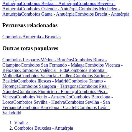
Antuérpia
Comboios Berlaar - Antuérpia
Comboios Beveren -
Antuérpia
Comboios Ostende - Antuérpia
Comboios Mechelen -
Antuérpia
Comboios Gante - Antuérpia
Comboios Brecht - Antuérpia
Percursos relacionados
Comboios Antuérpia - Bruxelas
Outras rotas populares
Comboios Lesparre-Médoc - Bordéus
Comboios Roma -
Ciampino
Comboios San Fernando - Málaga
Comboios Vicenza -
Bérgamo
Comboios Valência - Elda
Comboios Bolonha -
Molinella
Comboios Valência - Cullera
Comboios Zurique -
Basileia
Comboios Illescas - Madrid
Comboios Taranto -
Florença
Comboios Saragoça - Tarragona
Comboios Pisa -
Nápoles
Comboios Fiumicino - Florença
Comboios Pisa -
Veneza
Comboios Venlo - Amsterdão
Comboios Barcelona -
Lorca
Comboios Sevilha - Huelva
Comboios Sevilha - San
Fernando
Comboios Barcelona - Calafell
Comboios León -
Valladolid
Virail
>
Comboios Bruxelas - Antuérpia