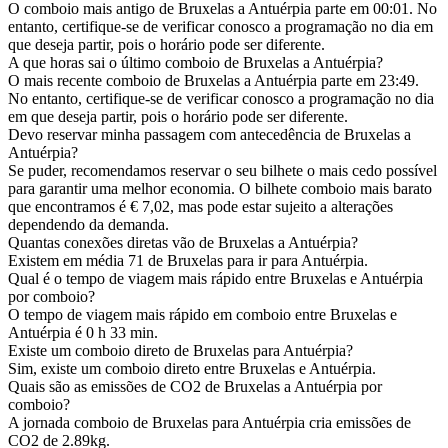
O comboio mais antigo de Bruxelas a Antuérpia parte em 00:01. No
entanto, certifique-se de verificar conosco a programação no dia em
que deseja partir, pois o horário pode ser diferente.
A que horas sai o último comboio de Bruxelas a Antuérpia?
O mais recente comboio de Bruxelas a Antuérpia parte em 23:49.
No entanto, certifique-se de verificar conosco a programação no dia
em que deseja partir, pois o horário pode ser diferente.
Devo reservar minha passagem com antecedência de Bruxelas a
Antuérpia?
Se puder, recomendamos reservar o seu bilhete o mais cedo possível
para garantir uma melhor economia. O bilhete comboio mais barato
que encontramos é € 7,02, mas pode estar sujeito a alterações
dependendo da demanda.
Quantas conexões diretas vão de Bruxelas a Antuérpia?
Existem em média 71 de Bruxelas para ir para Antuérpia.
Qual é o tempo de viagem mais rápido entre Bruxelas e Antuérpia
por comboio?
O tempo de viagem mais rápido em comboio entre Bruxelas e
Antuérpia é 0 h 33 min.
Existe um comboio direto de Bruxelas para Antuérpia?
Sim, existe um comboio direto entre Bruxelas e Antuérpia.
Quais são as emissões de CO2 de Bruxelas a Antuérpia por
comboio?
A jornada comboio de Bruxelas para Antuérpia cria emissões de
CO2 de 2.89kg.