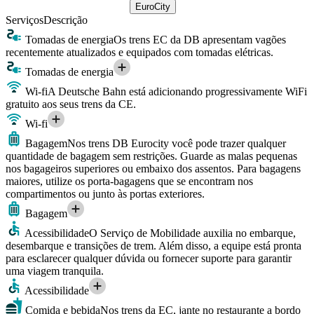
EuroCity
Serviços
Descrição
Tomadas de energia
Os trens EC da DB apresentam vagões
recentemente atualizados e equipados com tomadas elétricas.
Tomadas de energia
Wi-fi
A Deutsche Bahn está adicionando progressivamente WiFi
gratuito aos seus trens da CE.
Wi-fi
Bagagem
Nos trens DB Eurocity você pode trazer qualquer
quantidade de bagagem sem restrições. Guarde as malas pequenas
nos bagageiros superiores ou embaixo dos assentos. Para bagagens
maiores, utilize os porta-bagagens que se encontram nos
compartimentos ou junto às portas exteriores.
Bagagem
Acessibilidade
O Serviço de Mobilidade auxilia no embarque,
desembarque e transições de trem. Além disso, a equipe está pronta
para esclarecer qualquer dúvida ou fornecer suporte para garantir
uma viagem tranquila.
Acessibilidade
Comida e bebida
Nos trens da EC, jante no restaurante a bordo