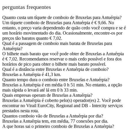
perguntas frequentes
Quanto custa um tíquete de comboio de Bruxelas para Antuérpia?
Um tíquete comboio de Bruxelas para Antuérpia é € 9,66. No
entanto, o preço varia dependendo de quão cedo você compra e se é
um horário movimentado do dia. Ocasionalmente, encontre-os por
preços tão baratos quanto € 7,02.
Qual é a passagem de comboio mais barata de Bruxelas para
Antuérpia?
O bilhete mais barato que você pode obter de Bruxelas a Antuérpia
é € 7,02. Recomendamos reservar o mais cedo possível e fora dos
horários de pico para obter o bilhete mais barato possível.
Qual é a distância entre Bruxelas e Antuérpia de comboio?
Bruxelas a Antuérpia é 41,3 km.
Quanto tempo dura o comboio entre Bruxelas e Antuérpia?
Bruxelas a Antuérpia é em média 0 h 51 min. No entanto, a opção
mais rápida o levará até lá em 0 h 33 min.
Quais empresas operam de Bruxelas a Antuérpia?
Bruxelas a Antuérpia é coberto pelo(s) operador(es) 2. Você pode
encontrar no Virail EuroCity, Regional and DB - Intercity serviços
prestados nesta rota.
Quantos comboio vão de Bruxelas a Antuérpia por dia?
Bruxelas a Antuérpia tem, em média, 77 conexões por dia.
A que horas sai o primeiro comboio de Bruxelas a Antuérpia?