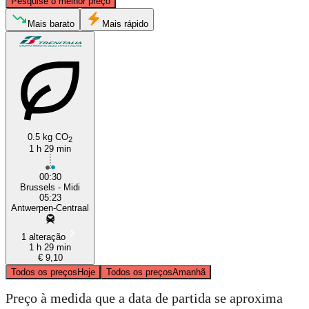
Pesquise o melhor preço
Antwerp
Mais barato
Mais rápido
0.5 kg CO
2
1 h 29 min
Brussels
00:30
Brussels - Midi
05:23
Antwerpen-Centraal
1 alteração
1 h 29 min
€ 9,10
Todos os preços
Hoje
Todos os preços
Amanhã
Preço à medida que a data de partida se aproxima