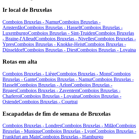
Ir local de Bruxelas
Comboios Bruxelas - Namur
Comboios Bruxelas -
Amsterdão
Comboios Bruxelas - Hasselt
Comboios Bruxelas -
Luxemburgo
Comboios Bruxelas - Sint-Truiden
Comboios Bruxelas
- Braine-l'Alleud
Comboios Bruxelas - Nivelles
Comboios Bruxelas -
Ypres
Comboios Bruxelas - Knokke-Heist
Comboios Bruxelas -
Düsseldorf
Comboios Bruxelas - Diest
Comboios Bruxelas - Lovaina
Rotas em alta
Comboios Bruxelas - Liège
Comboios Bruxelas - Mons
Comboios
Bruxelas - Gante
Comboios Bruxelas - Namur
Comboios Bruxelas -
Hasselt
Comboios Bruxelas - Arlon
Comboios Bruxelas -
Bruges
Comboios Bruxelas - Zaventem
Comboios Bruxelas -
Charleroi
Comboios Bruxelas - Lovaina
Comboios Bruxelas -
Ostende
Comboios Bruxelas - Courtrai
Escapadelas de fim de semana de Bruxelas
Comboios Bruxelas - Londres
Comboios Bruxelas - Milão
Comboios
Bruxelas - Munique
Comboios Bruxelas - Lyon
Comboios Bruxelas -
Frankfurt am Main
Comboios Bruxelas - Hamburgo