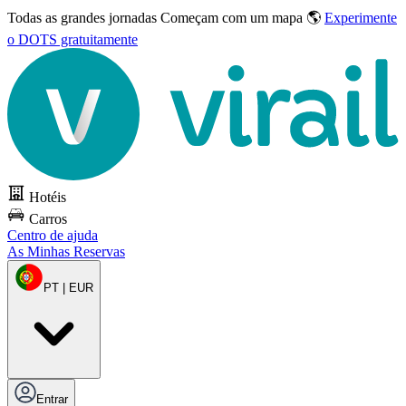
Todas as grandes jornadas
Começam com um mapa 🌎
Experimente
o DOTS gratuitamente
Hotéis
Carros
Centro de ajuda
As Minhas Reservas
PT | EUR
Entrar