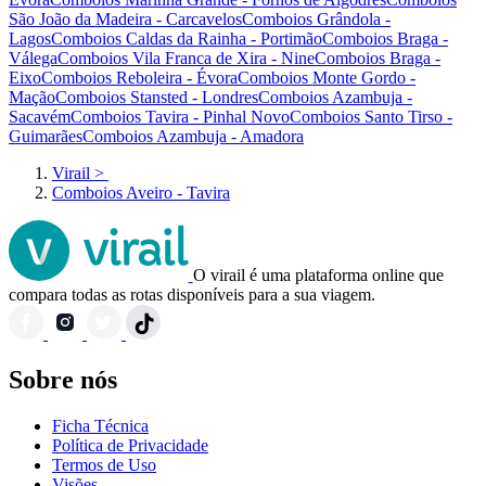
São João da Madeira - Carcavelos
Comboios Grândola -
Lagos
Comboios Caldas da Rainha - Portimão
Comboios Braga -
Válega
Comboios Vila Franca de Xira - Nine
Comboios Braga -
Eixo
Comboios Reboleira - Évora
Comboios Monte Gordo -
Mação
Comboios Stansted - Londres
Comboios Azambuja -
Sacavém
Comboios Tavira - Pinhal Novo
Comboios Santo Tirso -
Guimarães
Comboios Azambuja - Amadora
Virail
>
Comboios Aveiro - Tavira
O virail é uma plataforma online que
compara todas as rotas disponíveis para a sua viagem.
Sobre nós
Ficha Técnica
Política de Privacidade
Termos de Uso
Visões