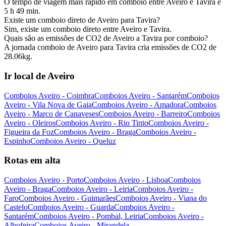
O tempo de viagem mais rápido em comboio entre Aveiro e Tavira é
5 h 49 min.
Existe um comboio direto de Aveiro para Tavira?
Sim, existe um comboio direto entre Aveiro e Tavira.
Quais são as emissões de CO2 de Aveiro a Tavira por comboio?
A jornada comboio de Aveiro para Tavira cria emissões de CO2 de
28.06kg.
Ir local de Aveiro
Comboios Aveiro - Coimbra
Comboios Aveiro - Santarém
Comboios
Aveiro - Vila Nova de Gaia
Comboios Aveiro - Amadora
Comboios
Aveiro - Marco de Canaveses
Comboios Aveiro - Barreiro
Comboios
Aveiro - Oleiros
Comboios Aveiro - Rio Tinto
Comboios Aveiro -
Figueira da Foz
Comboios Aveiro - Braga
Comboios Aveiro -
Espinho
Comboios Aveiro - Queluz
Rotas em alta
Comboios Aveiro - Porto
Comboios Aveiro - Lisboa
Comboios
Aveiro - Braga
Comboios Aveiro - Leiria
Comboios Aveiro -
Faro
Comboios Aveiro - Guimarães
Comboios Aveiro - Viana do
Castelo
Comboios Aveiro - Guarda
Comboios Aveiro -
Santarém
Comboios Aveiro - Pombal, Leiria
Comboios Aveiro -
Albufeira
Comboios Aveiro - Mirandela