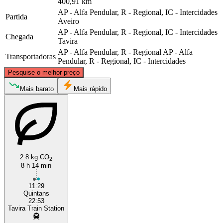
400,91 km
AP - Alfa Pendular, R - Regional, IC - Intercidades
Partida
Aveiro
AP - Alfa Pendular, R - Regional, IC - Intercidades
Chegada
Tavira
AP - Alfa Pendular, R - Regional
AP - Alfa
Transportadoras
Pendular, R - Regional, IC - Intercidades
©
CARTO
, ©
OpenStreetMap
contributors
Pesquise o melhor preço
Aveiro
Mais barato
Mais rápido
2.8 kg CO
2
8 h 14 min
11:29
Tavira
Quintans
22:53
Tavira Train Station