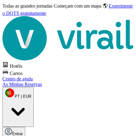
Todas as grandes jornadas
Começam com um mapa 🌎
Experimente
o DOTS gratuitamente
Hotéis
Carros
Centro de ajuda
As Minhas Reservas
PT | EUR
Entrar