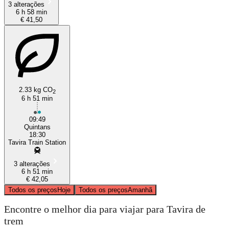
3 alterações
6 h 58 min
€ 41,50
2.33 kg CO
2
6 h 51 min
09:49
Quintans
18:30
Tavira Train Station
3 alterações
6 h 51 min
€ 42,05
Todos os preços
Hoje
Todos os preços
Amanhã
Encontre o melhor dia para viajar para Tavira de
trem