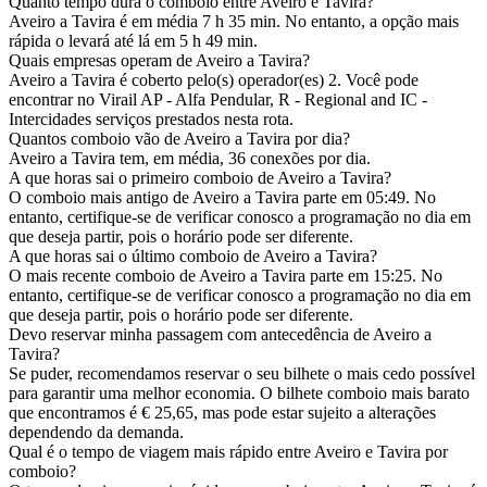
Quanto tempo dura o comboio entre Aveiro e Tavira?
Aveiro a Tavira é em média 7 h 35 min. No entanto, a opção mais
rápida o levará até lá em 5 h 49 min.
Quais empresas operam de Aveiro a Tavira?
Aveiro a Tavira é coberto pelo(s) operador(es) 2. Você pode
encontrar no Virail AP - Alfa Pendular, R - Regional and IC -
Intercidades serviços prestados nesta rota.
Quantos comboio vão de Aveiro a Tavira por dia?
Aveiro a Tavira tem, em média, 36 conexões por dia.
A que horas sai o primeiro comboio de Aveiro a Tavira?
O comboio mais antigo de Aveiro a Tavira parte em 05:49. No
entanto, certifique-se de verificar conosco a programação no dia em
que deseja partir, pois o horário pode ser diferente.
A que horas sai o último comboio de Aveiro a Tavira?
O mais recente comboio de Aveiro a Tavira parte em 15:25. No
entanto, certifique-se de verificar conosco a programação no dia em
que deseja partir, pois o horário pode ser diferente.
Devo reservar minha passagem com antecedência de Aveiro a
Tavira?
Se puder, recomendamos reservar o seu bilhete o mais cedo possível
para garantir uma melhor economia. O bilhete comboio mais barato
que encontramos é € 25,65, mas pode estar sujeito a alterações
dependendo da demanda.
Qual é o tempo de viagem mais rápido entre Aveiro e Tavira por
comboio?