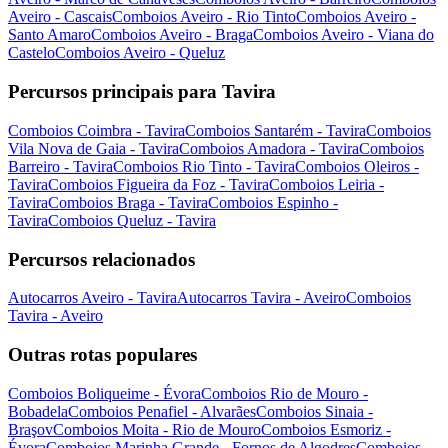
Aveiro - Cascais
Comboios Aveiro - Rio Tinto
Comboios Aveiro -
Santo Amaro
Comboios Aveiro - Braga
Comboios Aveiro - Viana do
Castelo
Comboios Aveiro - Queluz
Percursos principais para Tavira
Comboios Coimbra - Tavira
Comboios Santarém - Tavira
Comboios
Vila Nova de Gaia - Tavira
Comboios Amadora - Tavira
Comboios
Barreiro - Tavira
Comboios Rio Tinto - Tavira
Comboios Oleiros -
Tavira
Comboios Figueira da Foz - Tavira
Comboios Leiria -
Tavira
Comboios Braga - Tavira
Comboios Espinho -
Tavira
Comboios Queluz - Tavira
Percursos relacionados
Autocarros Aveiro - Tavira
Autocarros Tavira - Aveiro
Comboios
Tavira - Aveiro
Outras rotas populares
Comboios Boliqueime - Évora
Comboios Rio de Mouro -
Bobadela
Comboios Penafiel - Alvarães
Comboios Sinaia -
Braşov
Comboios Moita - Rio de Mouro
Comboios Esmoriz -
Évora
Comboios Marinha Grande - Fornos de Algodres
Comboios