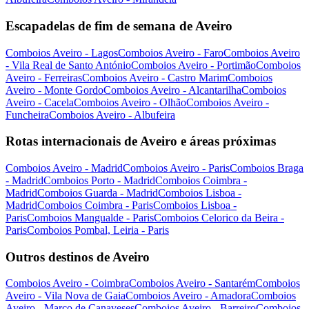
Escapadelas de fim de semana de Aveiro
Comboios Aveiro - Lagos
Comboios Aveiro - Faro
Comboios Aveiro
- Vila Real de Santo António
Comboios Aveiro - Portimão
Comboios
Aveiro - Ferreiras
Comboios Aveiro - Castro Marim
Comboios
Aveiro - Monte Gordo
Comboios Aveiro - Alcantarilha
Comboios
Aveiro - Cacela
Comboios Aveiro - Olhão
Comboios Aveiro -
Funcheira
Comboios Aveiro - Albufeira
Rotas internacionais de Aveiro e áreas próximas
Comboios Aveiro - Madrid
Comboios Aveiro - Paris
Comboios Braga
- Madrid
Comboios Porto - Madrid
Comboios Coimbra -
Madrid
Comboios Guarda - Madrid
Comboios Lisboa -
Madrid
Comboios Coimbra - Paris
Comboios Lisboa -
Paris
Comboios Mangualde - Paris
Comboios Celorico da Beira -
Paris
Comboios Pombal, Leiria - Paris
Outros destinos de Aveiro
Comboios Aveiro - Coimbra
Comboios Aveiro - Santarém
Comboios
Aveiro - Vila Nova de Gaia
Comboios Aveiro - Amadora
Comboios
Aveiro - Marco de Canaveses
Comboios Aveiro - Barreiro
Comboios